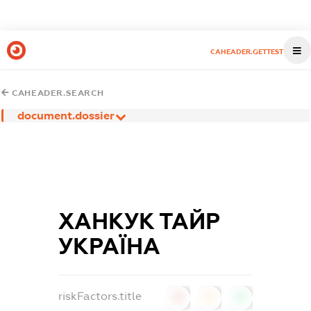
CAHEADER.GETTEST
CAHEADER.SEARCH
document.dossier
ХАНКУК ТАЙР
УКРАЇНА
riskFactors.title
0
0
0