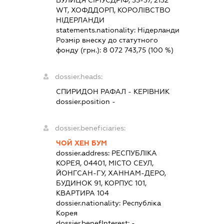
WT, ХОФДДОРП, КОРОЛІВСТВО
НІДЕРЛАНДИ
statements.nationality:
Нідерланди
Розмір внеску до статутного
фонду (грн.):
8 072 743,75
(100 %)
dossier.heads:
СПИРИДОН РАФАЛ
-
КЕРІВНИК
dossier.position -
dossier.beneficiaries:
ЧОЙ ХЕН БУМ
dossier.address:
РЕСПУБЛІКА
КОРЕЯ, 04401, МІСТО СЕУЛ,
ЙОНГСАН-ГУ, ХАННАМ-ДЕРО,
БУДИНОК 91, КОРПУС 101,
КВАРТИРА 104
dossier.nationality:
Республіка
Корея
dossier.benefInterest:
-