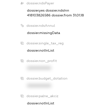
dossier.ndsPayer
dossier.yes
dossier.ndsInn
418103826586
dossier.from 31.01.18
dossier.ndsAnnul
dossier.missingData
dossier.single_tax_reg
dossier.notInList
dossier.non_profit
XXXXXXXXXX
dossier.budget_dotation
XXXXXXXXXX
dossier.palne_akciz
dossier.notInList