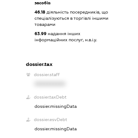
засобів
46.18
діяльність посередників, що
спеціалізуються в торгівлі іншими
товарами
63.99
надання інших
інформаційних послуг, н.в.і.у.
dossier.tax
dossier.staff
XXXXXXXXXX
dossier.taxDebt
dossier.missingData
dossier.esvDebt
dossier.missingData