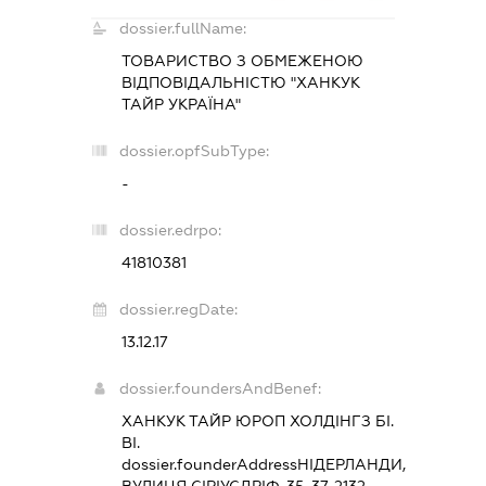
dossier.fullName:
ТОВАРИСТВО З ОБМЕЖЕНОЮ
ВІДПОВІДАЛЬНІСТЮ "ХАНКУК
ТАЙР УКРАЇНА"
dossier.opfSubType:
-
dossier.edrpo:
41810381
dossier.regDate:
13.12.17
dossier.foundersAndBenef:
ХАНКУК ТАЙР ЮРОП ХОЛДІНГЗ БІ.
ВІ.
dossier.founderAddress
НІДЕРЛАНДИ,
ВУЛИЦЯ СІРІУСДРІФ, 35-37, 2132