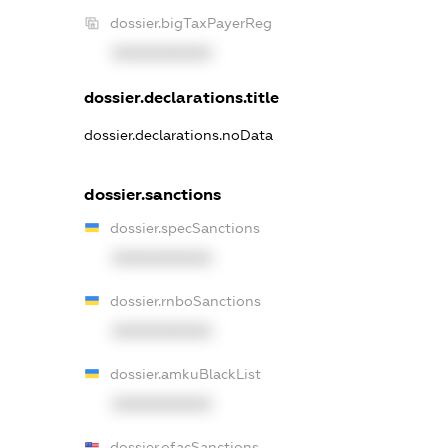
dossier.bigTaxPayerReg
XXXXXXXXXX
dossier.declarations.title
dossier.declarations.noData
dossier.sanctions
dossier.specSanctions
XXXXXXXXXX
dossier.rnboSanctions
XXXXXXXXXX
dossier.amkuBlackList
XXXXXXXXXX
dossier.ofacSanctions