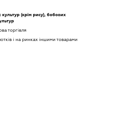
культур (крім рису), бобових
культур
ова торгівля
лотків і на ринках іншими товарами