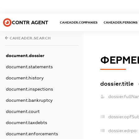
CONTR AGENT
CAHEADER.COMPANIES
CAHEADER.PERSONS
CAHEADER.SEARCH
document.dossier
ФЕРМЕР
document.statements
document.history
dossier.title
document.inspections
dossier.fullNa
document.bankruptcy
document.court
dossier.opfSu
document.taxdebts
dossier.edrpo:
document.enforcements