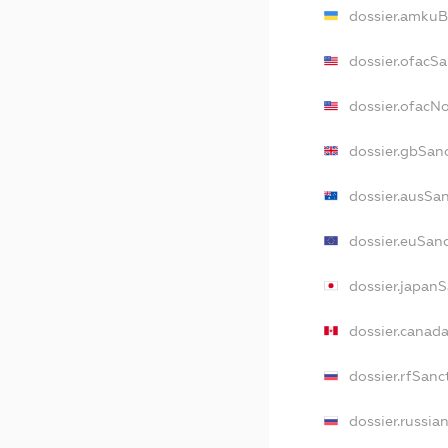
dossier.amkuB
dossier.ofacS
dossier.ofacN
dossier.gbSan
dossier.ausSa
dossier.euSan
dossier.japan
dossier.canad
dossier.rfSanc
dossier.russia