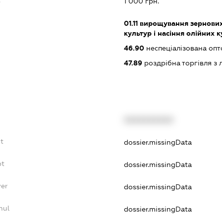
1 000 грн.
01.11
вирощування зернових 
культур і насіння олійних 
46.90
неспеціалізована опт
47.89
роздрібна торгівля з 
XXXXXXXXXX
t
dossier.missingData
bt
dossier.missingData
yer
dossier.missingData
nul
dossier.missingData