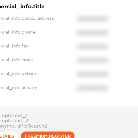
rcial_info.title
rcial_info.postal_address
XXXXXXXXXX
rcial_info.phone
XXXXXXXXXX
cial_info.fax
XXXXXXXXXX
rcial_info.email
XXXXXXXXXX
rcial_info.website
XXXXXXXXXX
cial_info.activity
XXXXXXXXXX
ampleText_1
ampleText_2
onymousPerSearch2
ETAILS
FREEMIUM.REGISTER