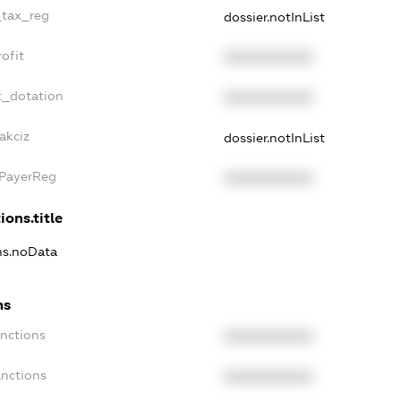
_tax_reg
dossier.notInList
ofit
XXXXXXXXXX
t_dotation
XXXXXXXXXX
akciz
dossier.notInList
xPayerReg
XXXXXXXXXX
ions.title
ons.noData
ns
anctions
XXXXXXXXXX
anctions
XXXXXXXXXX