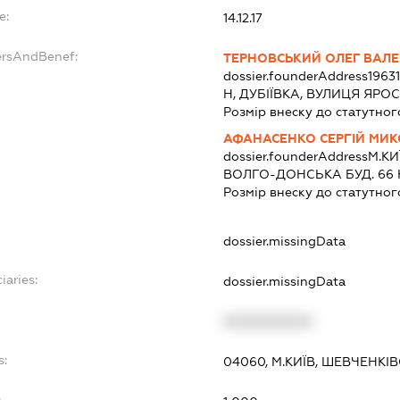
e:
14.12.17
ersAndBenef:
ТЕРНОВСЬКИЙ ОЛЕГ ВАЛЕ
dossier.founderAddress
1963
Н, ДУБІЇВКА, ВУЛИЦЯ ЯРО
Розмір внеску до статутног
АФАНАСЕНКО СЕРГІЙ МИ
dossier.founderAddress
М.КИ
ВОЛГО-ДОНСЬКА БУД. 66 К
Розмір внеску до статутног
dossier.missingData
iaries:
dossier.missingData
XXXXXXXXXX
s:
04060, М.КИЇВ, ШЕВЧЕНКІ
: