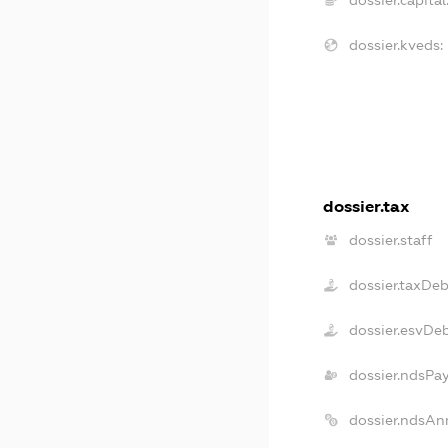
dossier.kveds:
dossier.tax
dossier.staff
dossier.taxDeb
dossier.esvDe
dossier.ndsPa
dossier.ndsAn