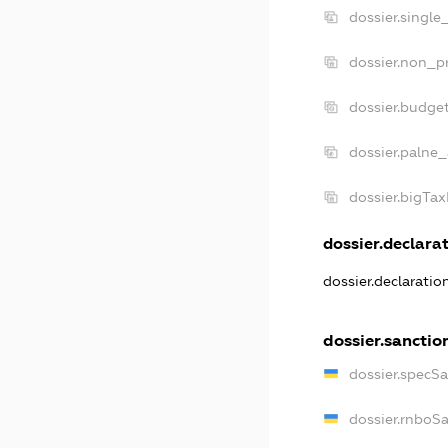
dossier.single
dossier.non_pr
dossier.budge
dossier.palne_
dossier.bigTa
dossier.declarat
dossier.declarati
dossier.sanctio
dossier.specS
dossier.rnboS