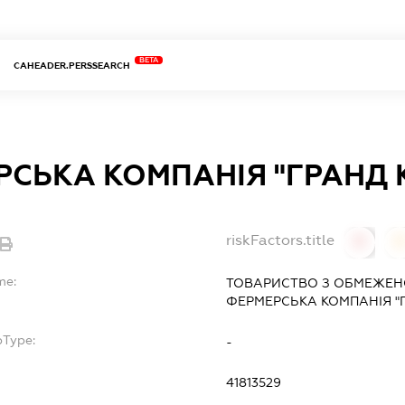
BETA
CAHEADER.PERSSEARCH
СЬКА КОМПАНІЯ "ГРАНД 
riskFactors.title
0
0
me:
ТОВАРИСТВО З ОБМЕЖЕН
ФЕРМЕРСЬКА КОМПАНІЯ "
bType:
-
41813529