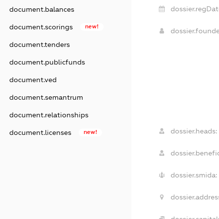
dossier.regDat
document.balances
document.scorings
new!
dossier.found
document.tenders
document.publicfunds
document.ved
document.semantrum
document.relationships
dossier.heads:
document.licenses
new!
dossier.benefic
dossier.smida:
dossier.addres
dossier.capital