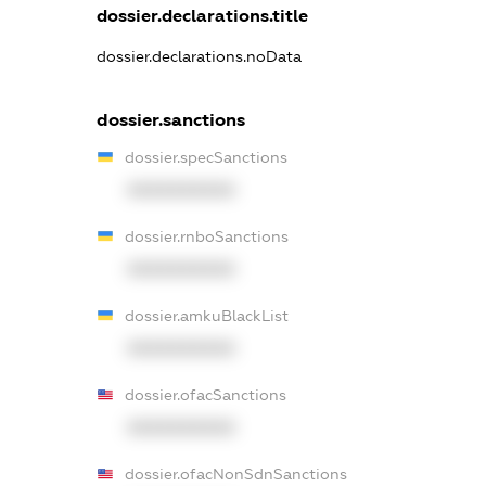
dossier.declarations.title
dossier.declarations.noData
dossier.sanctions
dossier.specSanctions
XXXXXXXXXX
dossier.rnboSanctions
XXXXXXXXXX
dossier.amkuBlackList
XXXXXXXXXX
dossier.ofacSanctions
XXXXXXXXXX
dossier.ofacNonSdnSanctions