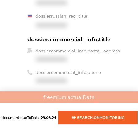
XXXXXXXXXX
dossier.russian_reg_title
XXXXXXXXXX
dossier.commercial_info.title
dossier.commercial_info.postal_address
XXXXXXXXXX
dossier.commercial_info.phone
XXXXXXXXXX
dossier.commercial_info.fax
freemium.actualData
XXXXXXXXXX
dossier.commercial_info.email
document.dueToDate
29.06.24
SEARCH.ONMONITORING
XXXXXXXXXX
dossier.commercial_info.website