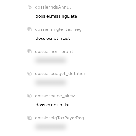
dossier.ndsAnnul
dossier.missingData
dossier.single_tax_reg
dossier.notInList
dossier.non_profit
XXXXXXXXXX
dossier.budget_dotation
XXXXXXXXXX
dossier.palne_akciz
dossier.notInList
dossier.bigTaxPayerReg
XXXXXXXXXX