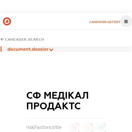
CAHEADER.GETTEST
CAHEADER.SEARCH
document.dossier
СФ МЕДІКАЛ
ПРОДАКТС
riskFactors.title
0
0
0