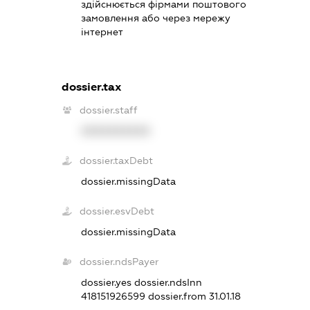
здійснюється фірмами поштового
замовлення або через мережу
інтернет
dossier.tax
dossier.staff
XXXXXXXXXX
dossier.taxDebt
dossier.missingData
dossier.esvDebt
dossier.missingData
dossier.ndsPayer
dossier.yes
dossier.ndsInn
418151926599
dossier.from 31.01.18