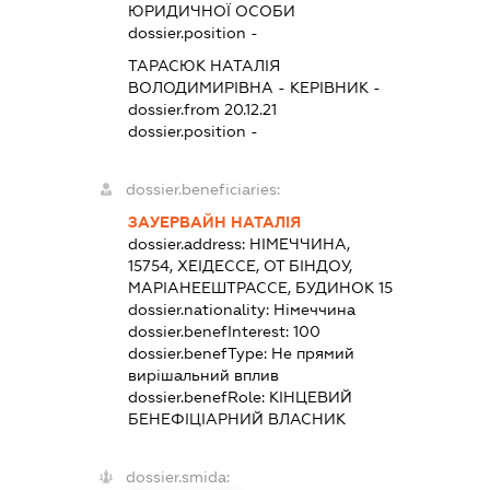
ЮРИДИЧНОЇ ОСОБИ
dossier.position -
ТАРАСЮК НАТАЛІЯ
ВОЛОДИМИРІВНА
-
КЕРІВНИК
-
dossier.from 20.12.21
dossier.position -
dossier.beneficiaries:
ЗАУЕРВАЙН НАТАЛІЯ
dossier.address:
НІМЕЧЧИНА,
15754, ХЕІДЕССЕ, ОТ БІНДОУ,
МАРІАНЕЕШТРАССЕ, БУДИНОК 15
dossier.nationality:
Німеччина
dossier.benefInterest:
100
dossier.benefType:
Не прямий
вирішальний вплив
dossier.benefRole:
КІНЦЕВИЙ
БЕНЕФІЦІАРНИЙ ВЛАСНИК
dossier.smida: