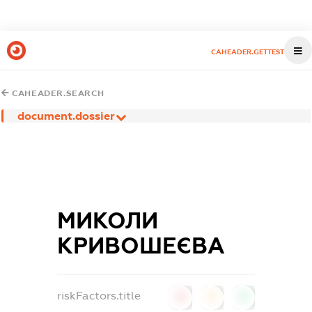
CAHEADER.GETTEST
CAHEADER.SEARCH
document.dossier
МИКОЛИ
КРИВОШЕЄВА
riskFactors.title
0
0
0