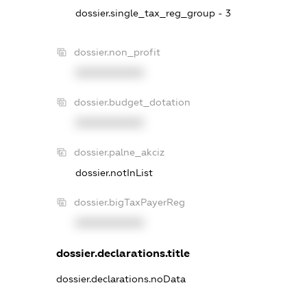
dossier.single_tax_reg_group - 3
dossier.non_profit
XXXXXXXXXX
dossier.budget_dotation
XXXXXXXXXX
dossier.palne_akciz
dossier.notInList
dossier.bigTaxPayerReg
XXXXXXXXXX
dossier.declarations.title
dossier.declarations.noData