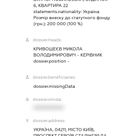
6, КВАРТИРА 22
statements.nationality:
Україна
Розмір внеску до статутного фонду
(грн.):
200 000
(100 %)
dossier.heads:
КРИВОШЕЄВ МИКОЛА
ВОЛОДИМИРОВИЧ
-
КЕРІВНИК
dossier.position -
dossier.beneficiaries:
dossier.missingData
dossier.smida:
XXXXXXXXXX
dossier.address:
УКРАЇНА, 04211, МІСТО КИЇВ,
ПРОСПЕКТ ГЕРОЇВ СТАЛІНГРАДА,