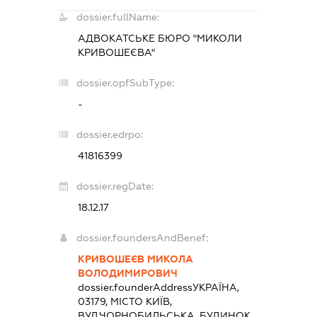
dossier.fullName:
АДВОКАТСЬКЕ БЮРО "МИКОЛИ
КРИВОШЕЄВА"
dossier.opfSubType:
-
dossier.edrpo:
41816399
dossier.regDate:
18.12.17
dossier.foundersAndBenef:
КРИВОШЕЄВ МИКОЛА
ВОЛОДИМИРОВИЧ
dossier.founderAddress
УКРАЇНА,
03179, МІСТО КИЇВ,
ВУЛ.ЧОРНОБИЛЬСЬКА, БУДИНОК