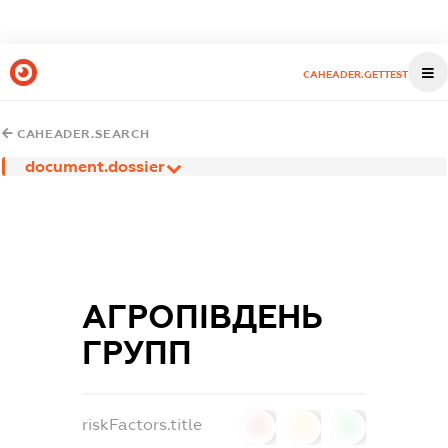
CAHEADER.GETTEST
CAHEADER.SEARCH
document.dossier
АГРОПІВДЕНЬ
ГРУПП
riskFactors.title
0
0
0