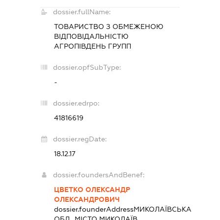
dossier.fullName:
ТОВАРИСТВО З ОБМЕЖЕНОЮ
ВІДПОВІДАЛЬНІСТЮ
АГРОПІВДЕНЬ ГРУПП
dossier.opfSubType:
-
dossier.edrpo:
41816619
dossier.regDate:
18.12.17
dossier.foundersAndBenef:
ЦВЕТКО ОЛЕКСАНДР
ОЛЕКСАНДРОВИЧ
dossier.founderAddress
МИКОЛАЇВСЬКА
ОБЛ., МІСТО МИКОЛАЇВ,