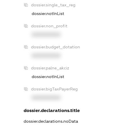
dossier.single_tax_reg
dossier.notInList
dossier.non_profit
XXXXXXXXXX
dossier.budget_dotation
XXXXXXXXXX
dossier.palne_akciz
dossier.notInList
dossier.bigTaxPayerReg
XXXXXXXXXX
dossier.declarations.title
dossier.declarations.noData