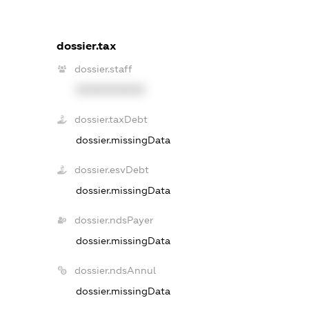
dossier.tax
dossier.staff
XXXXXXXXXX
dossier.taxDebt
dossier.missingData
dossier.esvDebt
dossier.missingData
dossier.ndsPayer
dossier.missingData
dossier.ndsAnnul
dossier.missingData