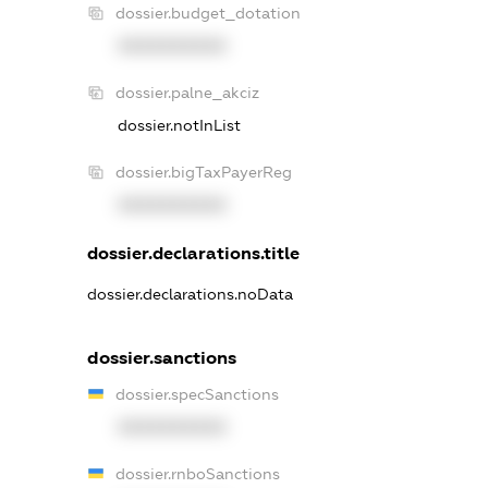
dossier.budget_dotation
XXXXXXXXXX
dossier.palne_akciz
dossier.notInList
dossier.bigTaxPayerReg
XXXXXXXXXX
dossier.declarations.title
dossier.declarations.noData
dossier.sanctions
dossier.specSanctions
XXXXXXXXXX
dossier.rnboSanctions