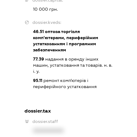
dossier.capital:
10 000 грн.
dossier.kveds:
46.51
оптова торгівля
комп'ютерами, периферійним
устаткованням і програмним
забезпеченням
77.39
надання в оренду інших
машин, устатковання та товарів. н. в.
і. у.
95.11
ремонт комп'ютерів і
периферійного устатковання
dossier.tax
dossier.staff
XXXXXXXXXX