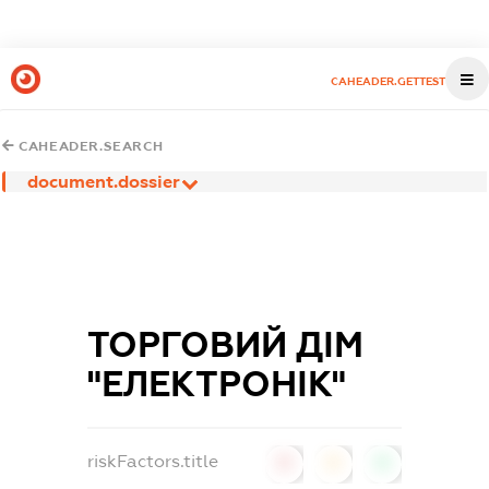
CAHEADER.GETTEST
CAHEADER.SEARCH
document.dossier
ТОРГОВИЙ ДІМ
"ЕЛЕКТРОНІК"
riskFactors.title
0
0
0