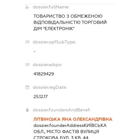
dossier.fullName:
ТОВАРИСТВО З ОБМЕЖЕНОЮ
ВІДПОВІДАЛЬНІСТЮ
ТОРГОВИЙ
ДІМ "ЕЛЕКТРОНІК"
dossier.opfSubType:
-
dossier.edrpo:
41829429
dossier.regDate:
25.12.17
dossier.foundersAndBenef:
ЛІТВІНСЬКА ЯНА ОЛЕКСАНДРІВНА
dossier.founderAddress
КИЇВСЬКА
ОБЛ., МІСТО ФАСТІВ ВУЛИЦЯ
СТРОКОВА БУД. 3 КВ. 44