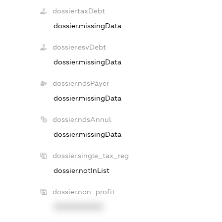
dossier.taxDebt
dossier.missingData
dossier.esvDebt
dossier.missingData
dossier.ndsPayer
dossier.missingData
dossier.ndsAnnul
dossier.missingData
dossier.single_tax_reg
dossier.notInList
dossier.non_profit
XXXXXXXXXX