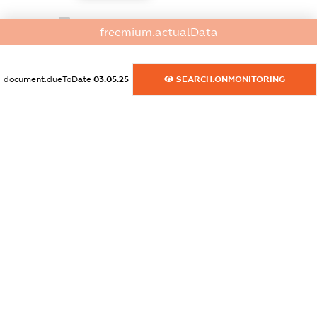
dossier.commercial_info.email
freemium.actualData
XXXXXXXXXX
dossier.commercial_info.website
document.dueToDate
03.05.25
SEARCH.ONMONITORING
XXXXXXXXXX
dossier.commercial_info.activity
XXXXXXXXXX
freemium.exampleText_1
freemium.exampleText_2
freemium.anonymousPerSearch2
FREEMIUM.DETAILS
FREEMIUM.REGISTER