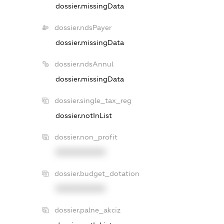
dossier.missingData
dossier.ndsPayer
dossier.missingData
dossier.ndsAnnul
dossier.missingData
dossier.single_tax_reg
dossier.notInList
dossier.non_profit
XXXXXXXXXX
dossier.budget_dotation
XXXXXXXXXX
dossier.palne_akciz