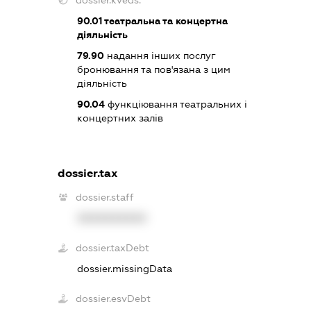
dossier.kveds:
90.01
театральна та концертна
діяльність
79.90
надання інших послуг
бронювання та пов'язана з цим
діяльність
90.04
функціювання театральних і
концертних залів
dossier.tax
dossier.staff
XXXXXXXXXX
dossier.taxDebt
dossier.missingData
dossier.esvDebt