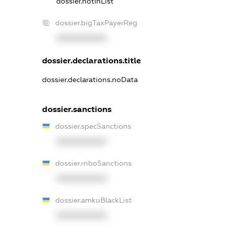
dossier.notInList
dossier.bigTaxPayerReg
XXXXXXXXXX
dossier.declarations.title
dossier.declarations.noData
dossier.sanctions
dossier.specSanctions
XXXXXXXXXX
dossier.rnboSanctions
XXXXXXXXXX
dossier.amkuBlackList
XXXXXXXXXX