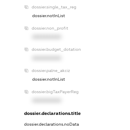
dossier.single_tax_reg
dossier.notInList
dossier.non_profit
XXXXXXXXXX
dossier.budget_dotation
XXXXXXXXXX
dossier.palne_akciz
dossier.notInList
dossier.bigTaxPayerReg
XXXXXXXXXX
dossier.declarations.title
dossier.declarations.noData