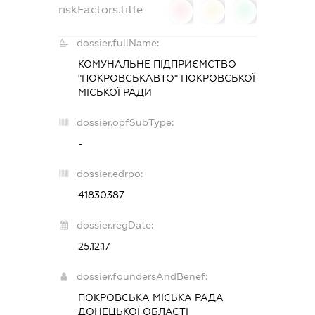
riskFactors.title
0
0
0
dossier.fullName:
КОМУНАЛЬНЕ ПІДПРИЄМСТВО
"ПОКРОВСЬКАВТО" ПОКРОВСЬКОЇ
МІСЬКОЇ РАДИ
dossier.opfSubType:
-
dossier.edrpo:
41830387
dossier.regDate:
25.12.17
dossier.foundersAndBenef:
ПОКРОВСЬКА МІСЬКА РАДА
ДОНЕЦЬКОЇ ОБЛАСТІ