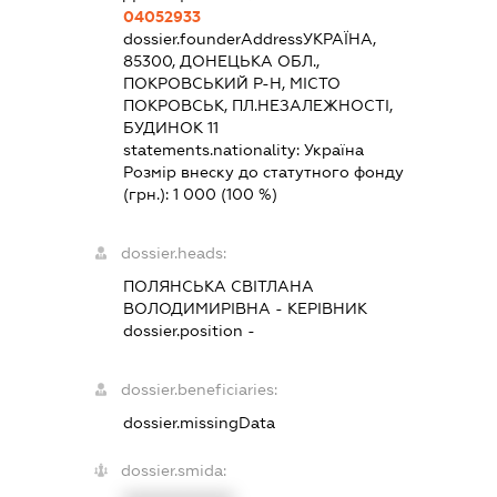
04052933
dossier.founderAddress
УКРАЇНА,
85300, ДОНЕЦЬКА ОБЛ.,
ПОКРОВСЬКИЙ Р-Н, МІСТО
ПОКРОВСЬК, ПЛ.НЕЗАЛЕЖНОСТІ,
БУДИНОК 11
statements.nationality:
Україна
Розмір внеску до статутного фонду
(грн.):
1 000
(100 %)
dossier.heads:
ПОЛЯНСЬКА СВІТЛАНА
ВОЛОДИМИРІВНА
-
КЕРІВНИК
dossier.position -
dossier.beneficiaries:
dossier.missingData
dossier.smida: