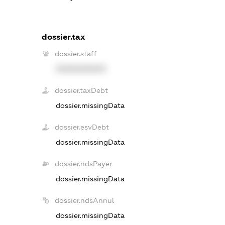
dossier.tax
dossier.staff
XXXXXXXXXX
dossier.taxDebt
dossier.missingData
dossier.esvDebt
dossier.missingData
dossier.ndsPayer
dossier.missingData
dossier.ndsAnnul
dossier.missingData