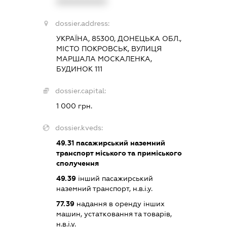
XXXXXXXXXX
dossier.address:
УКРАЇНА, 85300, ДОНЕЦЬКА ОБЛ.,
МІСТО ПОКРОВСЬК, ВУЛИЦЯ
МАРШАЛА МОСКАЛЕНКА,
БУДИНОК 111
dossier.capital:
1 000 грн.
dossier.kveds:
49.31
пасажирський наземний
транспорт міського та приміського
сполучення
49.39
інший пасажирський
наземний транспорт, н.в.і.у.
77.39
надання в оренду інших
машин, устатковання та товарів,
н.в.і.у.