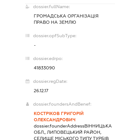
dossier.fullName:
ГРОМАДСЬКА ОРГАНІЗАЦІЯ
ПРАВО НА ЗЕМЛЮ
dossier.opfSubType:
-
dossier.edrpo:
41833090
dossier.regDate:
26.12.17
dossier.foundersAndBenef:
КОСТРІКОВ ГРИГОРІЙ
ОЛЕКСАНДРОВИЧ
dossier.founderAddress
ВІННИЦЬКА
ОБЛ., ЛИПОВЕЦЬКИЙ РАЙОН,
СЕЛИЩЕ МІСЬКОГО ТИПУ ТУРБІВ