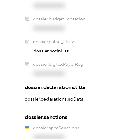
XXXXXXXXXX
dossier.budget_dotation
XXXXXXXXXX
dossier.palne_akciz
dossier.notInList
dossier.bigTaxPayerReg
XXXXXXXXXX
dossier.declarations.title
dossier.declarations.noData
dossier.sanctions
dossier.specSanctions
XXXXXXXXXX