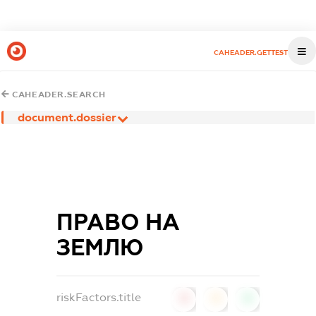
CAHEADER.GETTEST
CAHEADER.SEARCH
document.dossier
ПРАВО НА
ЗЕМЛЮ
riskFactors.title
0
0
0