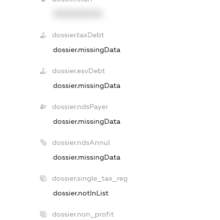
XXXXXXXXXX
dossier.taxDebt
dossier.missingData
dossier.esvDebt
dossier.missingData
dossier.ndsPayer
dossier.missingData
dossier.ndsAnnul
dossier.missingData
dossier.single_tax_reg
dossier.notInList
dossier.non_profit