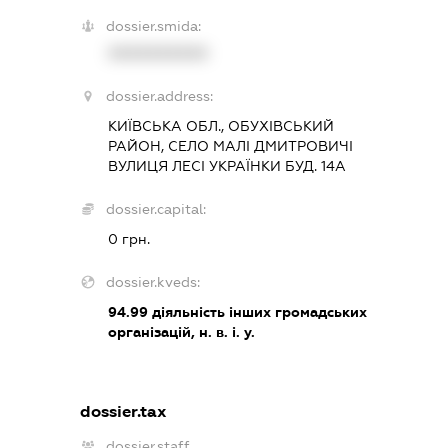
dossier.smida:
XXXXXXXXXX
dossier.address:
КИЇВСЬКА ОБЛ., ОБУХІВСЬКИЙ
РАЙОН, СЕЛО МАЛІ ДМИТРОВИЧІ
ВУЛИЦЯ ЛЕСІ УКРАЇНКИ БУД. 14А
dossier.capital:
0 грн.
dossier.kveds:
94.99
діяльність інших громадських
організацій, н. в. і. у.
dossier.tax
dossier.staff