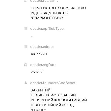
dossier.fullName:
ТОВАРИСТВО З ОБМЕЖЕНОЮ
ВІДПОВІДАЛЬНІСТЮ
"СЛАВКОМТРАНС"
dossier.opfSubType:
-
dossier.edrpo:
41833220
dossier.regDate:
26.12.17
dossier.foundersAndBenef:
ЗАКРИТИЙ
НЕДИВЕРСИФІКОВАНИЙ
ВЕНЧУРНИЙ КОРПОРАТИВНИЙ
ІНВЕСТИЦІЙНИЙ ФОНД
"ГРАТІС"