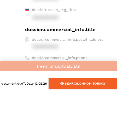
dossier.russian_reg_title
XXXXXXXXXX
dossier.commercial_info.title
dossier.commercial_info.postal_address
XXXXXXXXXX
dossier.commercial_info.phone
XXXXXXXXXX
freemium.actualData
dossier.commercial_info.fax
XXXXXXXXXX
document.dueToDate
12.02.26
SEARCH.ONMONITORING
dossier.commercial_info.email
XXXXXXXXXX
dossier.commercial_info.website