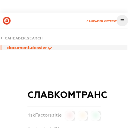
CAHEADER.GETTEST
CAHEADER.SEARCH
document.dossier
СЛАВКОМТРАНС
riskFactors.title
0
0
0