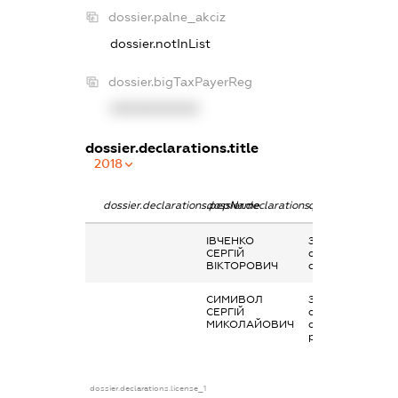
dossier.palne_akciz
dossier.notInList
dossier.bigTaxPayerReg
XXXXXXXXXX
dossier.declarations.title
2018
dossier.declarations.pepName
dossier.declarations.personName
dossier.declarati
ІВЧЕНКО
Заробітна плата
СЕРГІЙ
отримана за
ВІКТОРОВИЧ
сумісництвом
СИМИВОЛ
Заробітна плата
СЕРГІЙ
отримана за
МИКОЛАЙОВИЧ
основним місцем
роботи
dossier.declarations.license_1