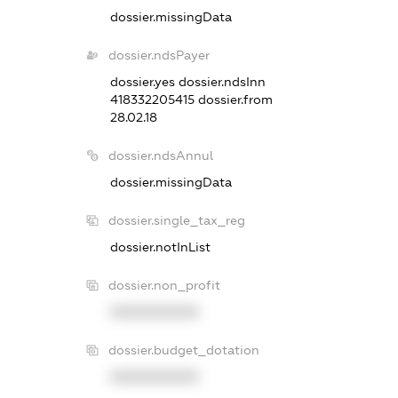
dossier.missingData
dossier.ndsPayer
dossier.yes
dossier.ndsInn
418332205415
dossier.from
28.02.18
dossier.ndsAnnul
dossier.missingData
dossier.single_tax_reg
dossier.notInList
dossier.non_profit
XXXXXXXXXX
dossier.budget_dotation
XXXXXXXXXX