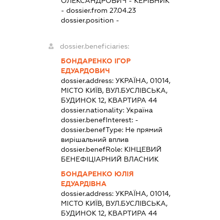
ОЛЕКСАНДРОВИЧ
-
КЕРІВНИК
- dossier.from 27.04.23
dossier.position -
dossier.beneficiaries:
БОНДАРЕНКО ІГОР
ЕДУАРДОВИЧ
dossier.address:
УКРАЇНА, 01014,
МІСТО КИЇВ, ВУЛ.БУСЛІВСЬКА,
БУДИНОК 12, КВАРТИРА 44
dossier.nationality:
Україна
dossier.benefInterest:
-
dossier.benefType:
Не прямий
вирішальний вплив
dossier.benefRole:
КІНЦЕВИЙ
БЕНЕФІЦІАРНИЙ ВЛАСНИК
БОНДАРЕНКО ЮЛІЯ
ЕДУАРДІВНА
dossier.address:
УКРАЇНА, 01014,
МІСТО КИЇВ, ВУЛ.БУСЛІВСЬКА,
БУДИНОК 12, КВАРТИРА 44