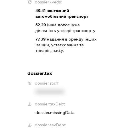
dossier.kveds:
49.41
вантажний
автомобільний транспорт
52.29
інша допоміжна
діяльність у сфері транспорту
77.39
надання в оренду інших
машин, устатковання та
товарів, н.в.і.у.
dossier.tax
dossier.staff
XXXXXXXXXX
dossier.taxDebt
dossier.missingData
dossier.esvDebt