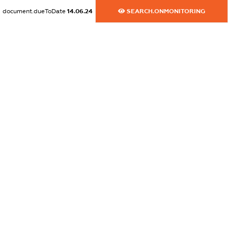
XXXXXXXXXX
document.dueToDate
14.06.24
SEARCH.ONMONITORING
dossier.commercial_info.activity
XXXXXXXXXX
freemium.exampleText_1
freemium.exampleText_2
freemium.anonymousPerSearch2
FREEMIUM.DETAILS
FREEMIUM.REGISTER