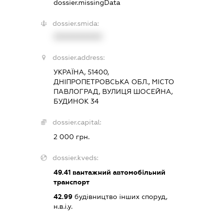
dossier.missingData
dossier.smida:
XXXXXXXXXX
dossier.address:
УКРАЇНА, 51400,
ДНІПРОПЕТРОВСЬКА ОБЛ., МІСТО
ПАВЛОГРАД, ВУЛИЦЯ ШОСЕЙНА,
БУДИНОК 34
dossier.capital:
2 000 грн.
dossier.kveds:
49.41
вантажний автомобільний
транспорт
42.99
будівництво інших споруд,
н.в.і.у.