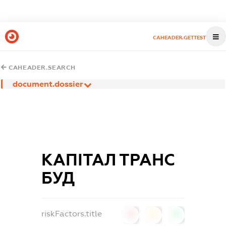
CAHEADER.GETTEST
CAHEADER.SEARCH
document.dossier
КАПІТАЛ ТРАНС
БУД
riskFactors.title
0
0
0