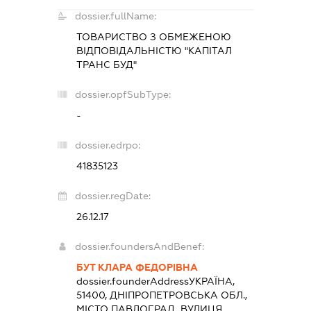
dossier.fullName:
ТОВАРИСТВО З ОБМЕЖЕНОЮ
ВІДПОВІДАЛЬНІСТЮ "КАПІТАЛ
ТРАНС БУД"
dossier.opfSubType:
-
dossier.edrpo:
41835123
dossier.regDate:
26.12.17
dossier.foundersAndBenef:
БУТ КЛАРА ФЕДОРІВНА
dossier.founderAddress
УКРАЇНА,
51400, ДНІПРОПЕТРОВСЬКА ОБЛ.,
МІСТО ПАВЛОГРАД, ВУЛИЦЯ