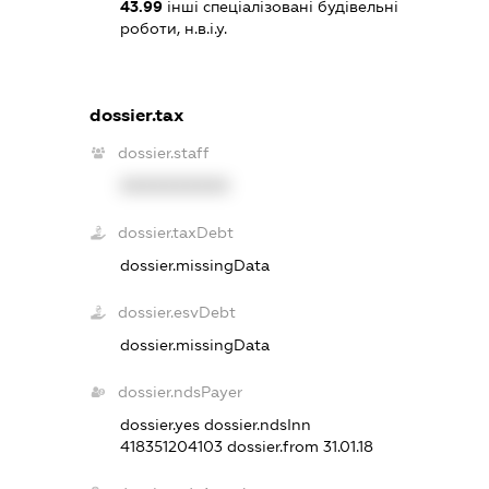
43.99
інші спеціалізовані будівельні
роботи, н.в.і.у.
dossier.tax
dossier.staff
XXXXXXXXXX
dossier.taxDebt
dossier.missingData
dossier.esvDebt
dossier.missingData
dossier.ndsPayer
dossier.yes
dossier.ndsInn
418351204103
dossier.from 31.01.18