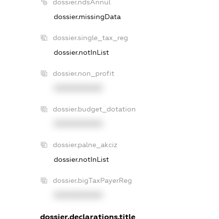
dossier.ndsAnnul
dossier.missingData
dossier.single_tax_reg
dossier.notInList
dossier.non_profit
XXXXXXXXXX
dossier.budget_dotation
XXXXXXXXXX
dossier.palne_akciz
dossier.notInList
dossier.bigTaxPayerReg
XXXXXXXXXX
dossier.declarations.title