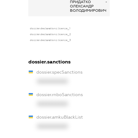
ПРИДАТКО
-
ОЛЕКСАНДР
ВОЛОДИМИРОВИЧ
dossier.declarations.license_1
dossier.declarations.license_2
dossier.declarations.license_3
dossier.sanctions
dossier.specSanctions
XXXXXXXXXX
dossier.rnboSanctions
XXXXXXXXXX
dossier.amkuBlackList
XXXXXXXXXX