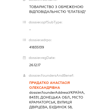
ТОВАРИСТВО З ОБМЕЖЕНОЮ
ВІДПОВІДАЛЬНІСТЮ "ЕЛАТБУД"
dossier.opfSubType:
-
dossier.edrpo:
41835139
dossier.regDate:
26.12.17
dossier.foundersAndBenef:
ПРИДАТКО АНАСТАСІЯ
ОЛЕКСАНДРІВНА
dossier.founderAddress
УКРАЇНА,
84331, ДОНЕЦЬКА ОБЛ., МІСТО
КРАМАТОРСЬК, ВУЛИЦЯ
ДВІРЦЕВА, БУДИНОК 58,