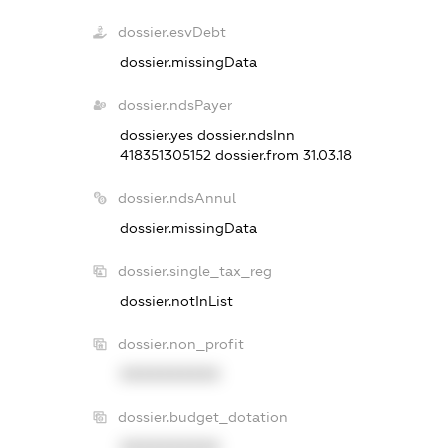
dossier.esvDebt
dossier.missingData
dossier.ndsPayer
dossier.yes
dossier.ndsInn
418351305152
dossier.from 31.03.18
dossier.ndsAnnul
dossier.missingData
dossier.single_tax_reg
dossier.notInList
dossier.non_profit
XXXXXXXXXX
dossier.budget_dotation
XXXXXXXXXX