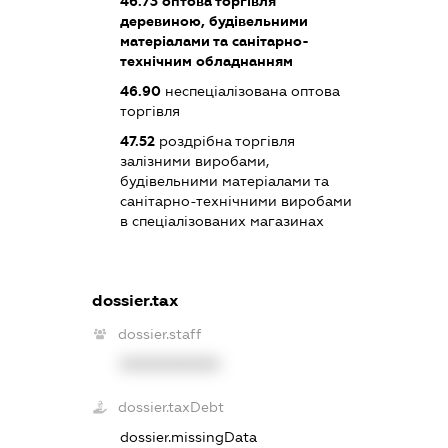
46.73
оптова торгівля
деревиною, будівельними
матеріалами та санітарно-
технічним обладнанням
46.90
неспеціалізована оптова
торгівля
47.52
роздрібна торгівля
залізними виробами,
будівельними матеріалами та
санітарно-технічними виробами
в спеціалізованих магазинах
dossier.tax
dossier.staff
XXXXXXXXXX
dossier.taxDebt
dossier.missingData