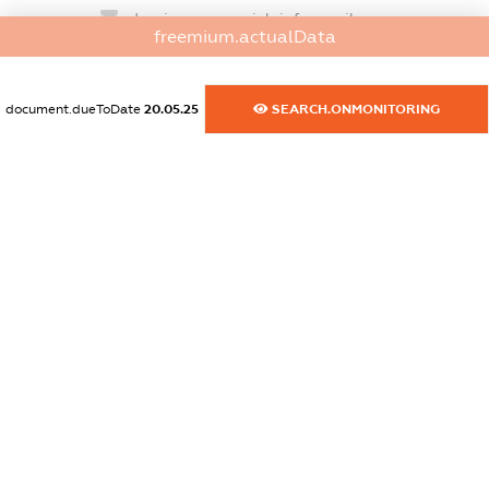
dossier.commercial_info.email
freemium.actualData
XXXXXXXXXX
dossier.commercial_info.website
document.dueToDate
20.05.25
SEARCH.ONMONITORING
XXXXXXXXXX
dossier.commercial_info.activity
XXXXXXXXXX
freemium.exampleText_1
freemium.exampleText_2
freemium.anonymousPerSearch2
FREEMIUM.DETAILS
FREEMIUM.REGISTER