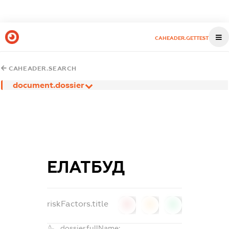
CAHEADER.GETTEST
CAHEADER.SEARCH
document.dossier
ЕЛАТБУД
riskFactors.title
0
0
0
dossier.fullName: