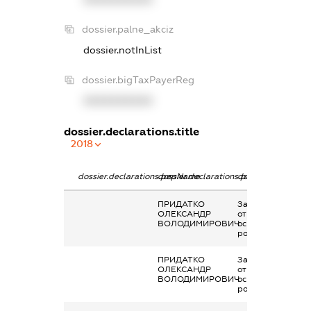
dossier.palne_akciz
dossier.notInList
dossier.bigTaxPayerReg
XXXXXXXXXX
dossier.declarations.title
2018
dossier.declarations.pepName
dossier.declarations.personName
dossier.declaratio
ПРИДАТКО
Заробітна плата
ОЛЕКСАНДР
отримана за
ВОЛОДИМИРОВИЧ
основним місцем
роботи
ПРИДАТКО
Заробітна плата
ОЛЕКСАНДР
отримана за
ВОЛОДИМИРОВИЧ
основним місцем
роботи