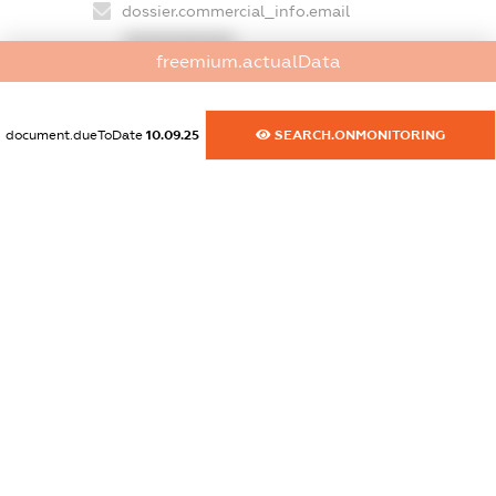
dossier.commercial_info.email
XXXXXXXXXX
freemium.actualData
dossier.commercial_info.website
XXXXXXXXXX
document.dueToDate
10.09.25
SEARCH.ONMONITORING
dossier.commercial_info.activity
XXXXXXXXXX
freemium.exampleText_1
freemium.exampleText_2
freemium.anonymousPerSearch2
FREEMIUM.DETAILS
FREEMIUM.REGISTER