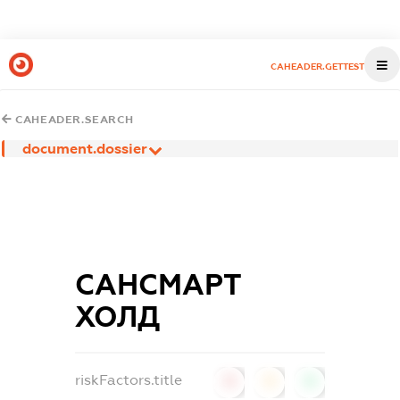
CAHEADER.GETTEST
CAHEADER.SEARCH
document.dossier
САНСМАРТ
ХОЛД
riskFactors.title
0
0
0