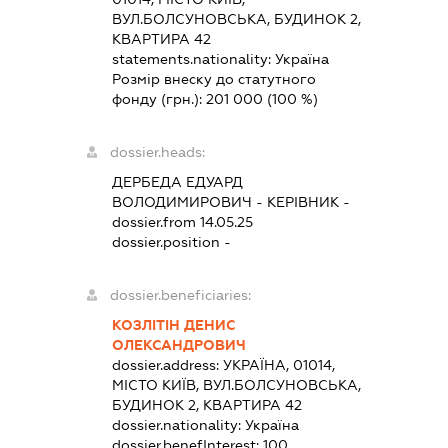
ВУЛ.БОЛСУНОВСЬКА, БУДИНОК 2,
КВАРТИРА 42
statements.nationality:
Україна
Розмір внеску до статутного
фонду (грн.):
201 000
(100 %)
dossier.heads:
ДЕРБЕДА ЕДУАРД
ВОЛОДИМИРОВИЧ
-
КЕРІВНИК
-
dossier.from 14.05.25
dossier.position -
dossier.beneficiaries:
КОЗЛІТІН ДЕНИС
ОЛЕКСАНДРОВИЧ
dossier.address:
УКРАЇНА, 01014,
МІСТО КИЇВ, ВУЛ.БОЛСУНОВСЬКА,
БУДИНОК 2, КВАРТИРА 42
dossier.nationality:
Україна
dossier.benefInterest:
100