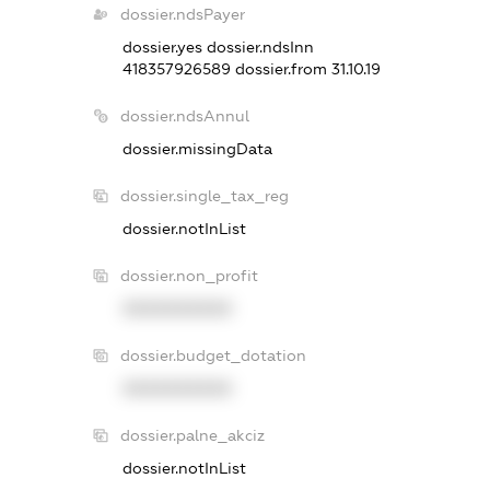
dossier.ndsPayer
dossier.yes
dossier.ndsInn
418357926589
dossier.from 31.10.19
dossier.ndsAnnul
dossier.missingData
dossier.single_tax_reg
dossier.notInList
dossier.non_profit
XXXXXXXXXX
dossier.budget_dotation
XXXXXXXXXX
dossier.palne_akciz
dossier.notInList