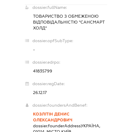
dossier.fullName:
ТОВАРИСТВО З ОБМЕЖЕНОЮ
ВІДПОВІДАЛЬНІСТЮ "САНСМАРТ
ХОЛД"
dossier.opfSubType:
-
dossier.edrpo:
41835799
dossier.regDate:
26.12.17
dossier.foundersAndBenef:
КОЗЛІТІН ДЕНИС
ОЛЕКСАНДРОВИЧ
dossier.founderAddress
УКРАЇНА,
01014, МІСТО КИЇВ,