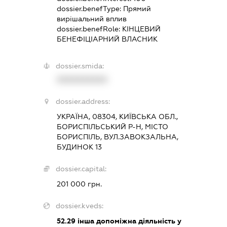
dossier.benefType:
Прямий
вирішальний вплив
dossier.benefRole:
КІНЦЕВИЙ
БЕНЕФІЦІАРНИЙ ВЛАСНИК
dossier.smida:
XXXXXXXXXX
dossier.address:
УКРАЇНА, 08304, КИЇВСЬКА ОБЛ.,
БОРИСПІЛЬСЬКИЙ Р-Н, МІСТО
БОРИСПІЛЬ, ВУЛ.ЗАВОКЗАЛЬНА,
БУДИНОК 13
dossier.capital:
201 000 грн.
dossier.kveds:
52.29
інша допоміжна діяльність у