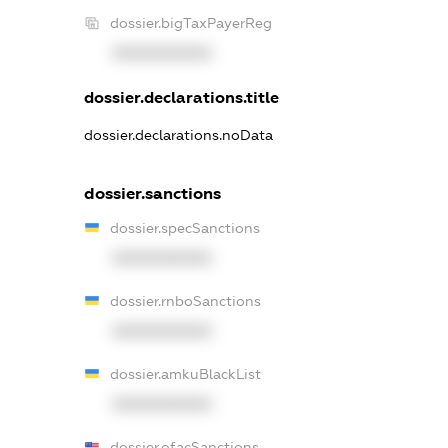
dossier.bigTaxPayerReg
XXXXXXXXXX
dossier.declarations.title
dossier.declarations.noData
dossier.sanctions
dossier.specSanctions
XXXXXXXXXX
dossier.rnboSanctions
XXXXXXXXXX
dossier.amkuBlackList
XXXXXXXXXX
dossier.ofacSanctions