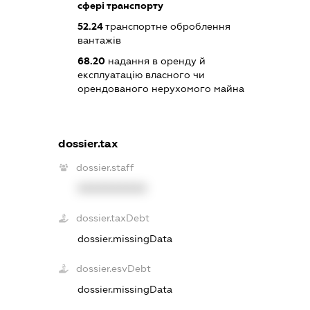
сфері транспорту
52.24
транспортне оброблення
вантажів
68.20
надання в оренду й
експлуатацію власного чи
орендованого нерухомого майна
dossier.tax
dossier.staff
XXXXXXXXXX
dossier.taxDebt
dossier.missingData
dossier.esvDebt
dossier.missingData