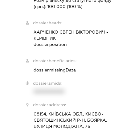
Розмір внеску до статутного фонду
(грн.):
100 000
(100 %)
dossier.heads:
ХАРЧЕНКО ЄВГЕН ВІКТОРОВИЧ
-
КЕРІВНИК
dossier.position -
dossier.beneficiaries:
dossier.missingData
dossier.smida:
XXXXXXXXXX
dossier.address:
08154, КИЇВСЬКА ОБЛ., КИЄВО-
СВЯТОШИНСЬКИЙ Р-Н, БОЯРКА,
ВУЛИЦЯ МОЛОДІЖНА, 76