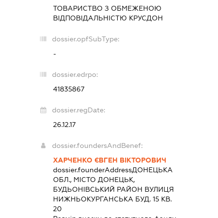
ТОВАРИСТВО З ОБМЕЖЕНОЮ
ВІДПОВІДАЛЬНІСТЮ
КРУСДОН
dossier.opfSubType:
-
dossier.edrpo:
41835867
dossier.regDate:
26.12.17
dossier.foundersAndBenef:
ХАРЧЕНКО ЄВГЕН ВІКТОРОВИЧ
dossier.founderAddress
ДОНЕЦЬКА
ОБЛ., МІСТО ДОНЕЦЬК,
БУДЬОНІВСЬКИЙ РАЙОН ВУЛИЦЯ
НИЖНЬОКУРГАНСЬКА БУД. 15 КВ.
20