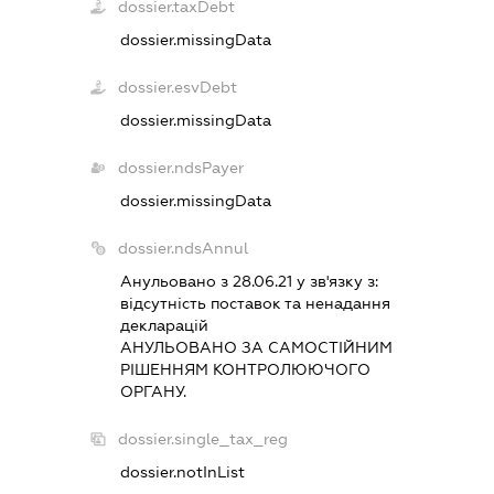
dossier.taxDebt
dossier.missingData
dossier.esvDebt
dossier.missingData
dossier.ndsPayer
dossier.missingData
dossier.ndsAnnul
Анульовано з 28.06.21 у зв'язку з:
вiдсутнiсть поставок та ненадання
декларацiй
АНУЛЬОВАНО ЗА САМОСТIЙНИМ
РIШЕННЯМ КОНТРОЛЮЮЧОГО
ОРГАНУ.
dossier.single_tax_reg
dossier.notInList