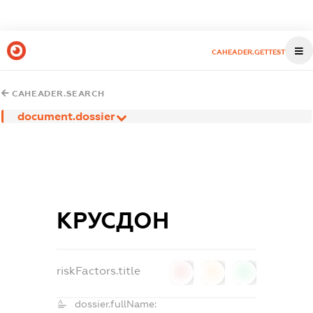
CAHEADER.GETTEST
CAHEADER.SEARCH
document.dossier
КРУСДОН
riskFactors.title
0
0
0
dossier.fullName: