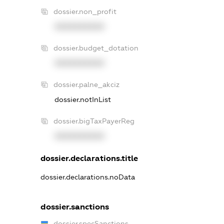
dossier.non_profit
XXXXXXXXXX
dossier.budget_dotation
XXXXXXXXXX
dossier.palne_akciz
dossier.notInList
dossier.bigTaxPayerReg
XXXXXXXXXX
dossier.declarations.title
dossier.declarations.noData
dossier.sanctions
dossier.specSanctions