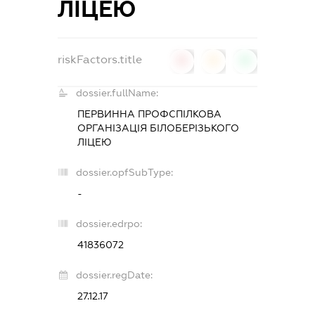
ЛІЦЕЮ
riskFactors.title
0
0
0
dossier.fullName:
ПЕРВИННА ПРОФСПІЛКОВА
ОРГАНІЗАЦІЯ БІЛОБЕРІЗЬКОГО
ЛІЦЕЮ
dossier.opfSubType:
-
dossier.edrpo:
41836072
dossier.regDate:
27.12.17