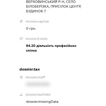
ВЕРХОВИНСЬКИЙ Р-Н, СЕЛО
БІЛОБЕРІЗКА, ПРИСІЛОК ЦЕНТР,
БУДИНОК 7
dossier.capital:
0 грн.
dossier.kveds:
94.20
діяльність професійних
спілок
dossier.tax
dossier.staff
XXXXXXXXXX
dossier.taxDebt
dossier.missingData