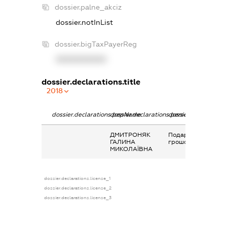
dossier.palne_akciz
dossier.notInList
dossier.bigTaxPayerReg
XXXXXXXXXX
dossier.declarations.title
2018
dossier.declarations.pepName
dossier.declarations.personName
dossier.declaration
ДМИТРОНЯК
Подарунок у
ГАЛИНА
грошовій формі
МИКОЛАЇВНА
dossier.declarations.license_1
dossier.declarations.license_2
dossier.declarations.license_3