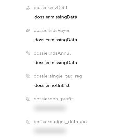
dossier.esvDebt
dossier.missingData
dossier.ndsPayer
dossier.missingData
dossier.ndsAnnul
dossier.missingData
dossier.single_tax_reg
dossier.notInList
dossier.non_profit
XXXXXXXXXX
dossier.budget_dotation
XXXXXXXXXX