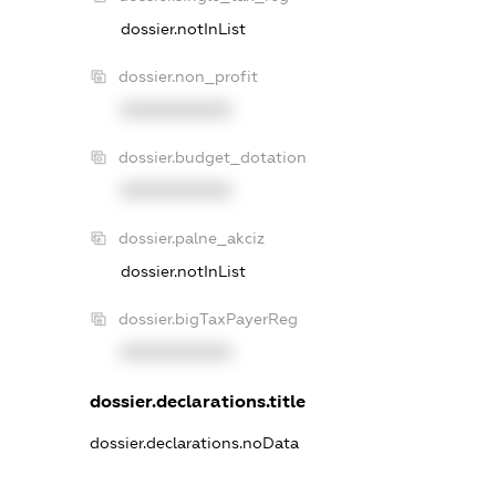
dossier.notInList
dossier.non_profit
XXXXXXXXXX
dossier.budget_dotation
XXXXXXXXXX
dossier.palne_akciz
dossier.notInList
dossier.bigTaxPayerReg
XXXXXXXXXX
dossier.declarations.title
dossier.declarations.noData