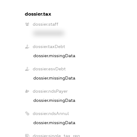
dossier.tax
dossier.staff
XXXXXXXXXX
dossier.taxDebt
dossier.missingData
dossier.esvDebt
dossier.missingData
dossier.ndsPayer
dossier.missingData
dossier.ndsAnnul
dossier.missingData
dossier.single_tax_reg