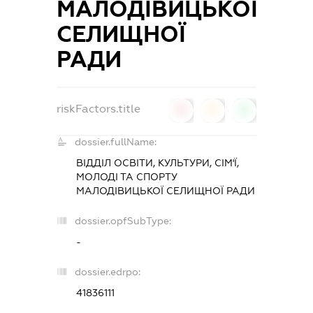
МАЛОДІВИЦЬКОЇ
СЕЛИЩНОЇ
РАДИ
riskFactors.title
0
0
0
dossier.fullName:
ВІДДІЛ ОСВІТИ, КУЛЬТУРИ, СІМ'Ї,
МОЛОДІ ТА СПОРТУ
МАЛОДІВИЦЬКОЇ СЕЛИЩНОЇ РАДИ
dossier.opfSubType:
-
dossier.edrpo:
41836111