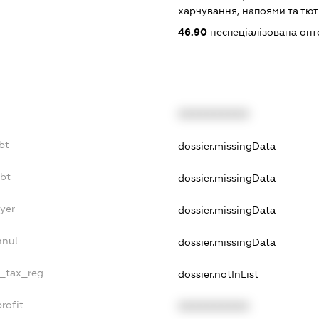
харчування, напоями та т
46.90
неспеціалізована опт
XXXXXXXXXX
bt
dossier.missingData
ebt
dossier.missingData
yer
dossier.missingData
nnul
dossier.missingData
e_tax_reg
dossier.notInList
rofit
XXXXXXXXXX