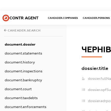
CONTR AGENT
CAHEADER.COMPANIES
CAHEADER.PERSONS
CAHEADER.SEARCH
document.dossier
ЧЕРНІВ
document.statements
document.history
dossier.title
document.inspections
dossier.fullN
document.bankruptcy
document.court
dossier.opfS
document.taxdebts
dossier.edrpo
document.enforcements