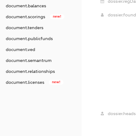
dossier.regDa
document.balances
dossier.foun
document.scorings
new!
document.tenders
document.publicfunds
document.ved
document.semantrum
document.relationships
document.licenses
new!
dossier.heads