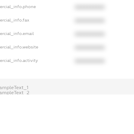
ercial_info.phone
XXXXXXXXXX
rcial_info.fax
XXXXXXXXXX
rcial_info.email
XXXXXXXXXX
rcial_info.website
XXXXXXXXXX
rcial_info.activity
XXXXXXXXXX
ampleText_1
ampleText_2
nonymousPerSearch2
ETAILS
FREEMIUM.REGISTER