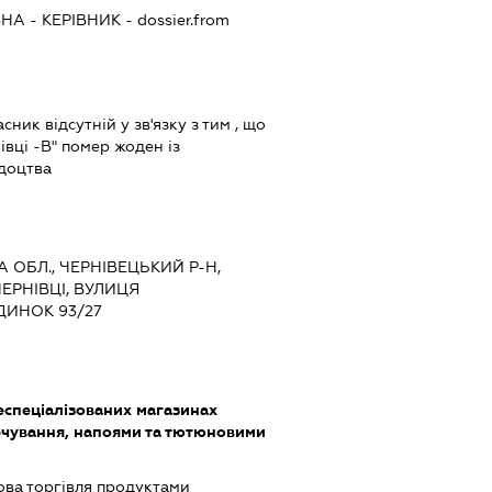
ВНА
-
КЕРІВНИК
- dossier.from
ник відсутній у зв'язку з тим , що
вці -В" помер жоден із
ідоцтва
А ОБЛ., ЧЕРНІВЕЦЬКИЙ Р-Н,
ЕРНІВЦІ, ВУЛИЦЯ
ДИНОК 93/27
еспеціалізованих магазинах
чування, напоями та тютюновими
ова торгівля продуктами