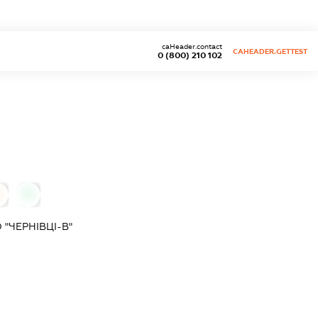
caHeader.contact
CAHEADER.GETTEST
0 (800) 210 102
0
0
"ЧЕРНІВЦІ-В"