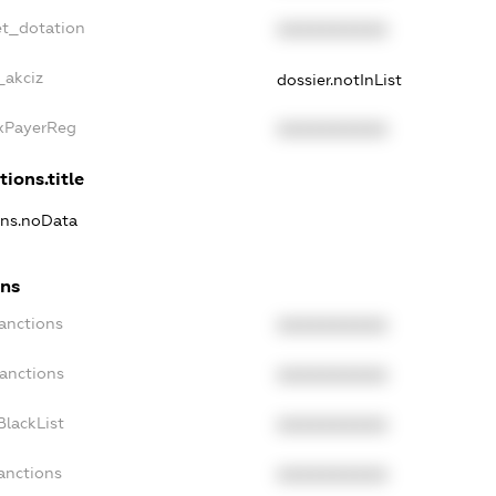
et_dotation
XXXXXXXXXX
_akciz
dossier.notInList
axPayerReg
XXXXXXXXXX
tions.title
ons.noData
ons
anctions
XXXXXXXXXX
Sanctions
XXXXXXXXXX
BlackList
XXXXXXXXXX
anctions
XXXXXXXXXX