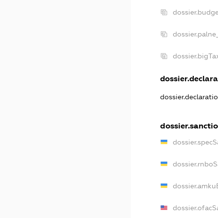
dossier.budg
dossier.palne
dossier.bigT
dossier.declara
dossier.declarati
dossier.sancti
dossier.specS
dossier.rnbo
dossier.amku
dossier.ofacS