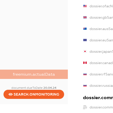
dossier.ofac
dossier.gbSa
dossier.ausSa
dossier.euSan
dossier.japan
dossier.cana
dossier.rfSan
freemium.actualData
dossier.russi
document.dueToDate
20.04.24
SEARCH.ONMONITORING
dossier.comm
dossier.comm