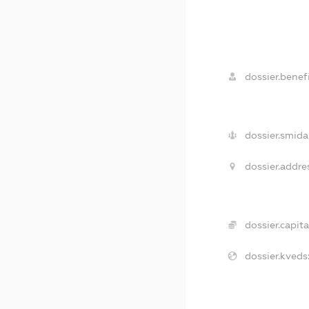
dossier.benefi
dossier.smida
dossier.addre
dossier.capita
dossier.kveds