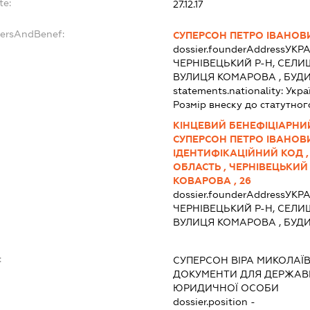
te:
27.12.17
dersAndBenef:
СУПЕРСОН ПЕТРО ІВАНОВ
dossier.founderAddress
УКРА
ЧЕРНІВЕЦЬКИЙ Р-Н, СЕЛИЩ
ВУЛИЦЯ КОМАРОВА , БУД
statements.nationality:
Укра
Розмір внеску до статутног
КІНЦЕВИЙ БЕНЕФІЦІАРНИ
СУПЕРСОН ПЕТРО ІВАНОВИЧ 
ІДЕНТИФІКАЦІЙНИЙ КОД ,
ОБЛАСТЬ , ЧЕРНІВЕЦЬКИЙ 
КОВАРОВА , 26
dossier.founderAddress
УКРА
ЧЕРНІВЕЦЬКИЙ Р-Н, СЕЛИЩ
ВУЛИЦЯ КОМАРОВА , БУД
:
СУПЕРСОН ВІРА МИКОЛАЇ
ДОКУМЕНТИ ДЛЯ ДЕРЖАВНО
ЮРИДИЧНОЇ ОСОБИ
dossier.position -