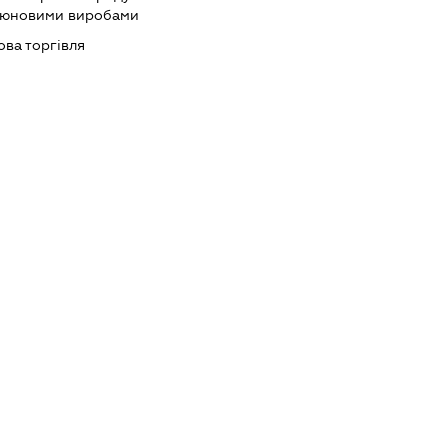
ютюновими виробами
ова торгівля