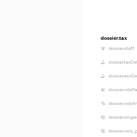
dossier.tax
dossier.staff
dossier.taxDe
dossier.esvD
dossier.ndsPa
dossier.ndsA
dossier.singl
dossier.non_p