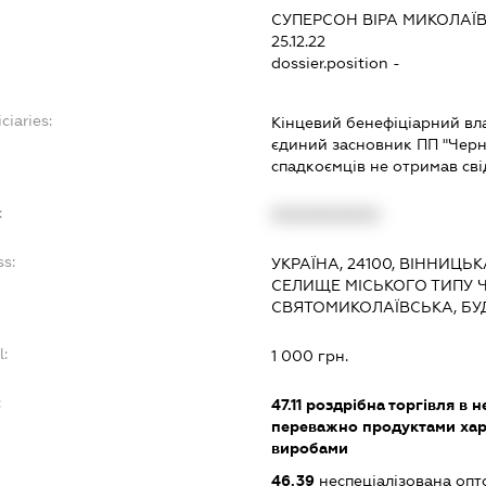
СУПЕРСОН ВІРА МИКОЛАЇ
25.12.22
dossier.position -
ciaries:
Кінцевий бенефіціарний влас
єдиний засновник ПП "Черні
спадкоємців не отримав св
:
XXXXXXXXXX
ss:
УКРАЇНА, 24100, ВІННИЦЬК
СЕЛИЩЕ МІСЬКОГО ТИПУ Ч
СВЯТОМИКОЛАЇВСЬКА, БУ
l:
1 000 грн.
:
47.11
роздрібна торгівля в н
переважно продуктами хар
виробами
46.39
неспеціалізована опт