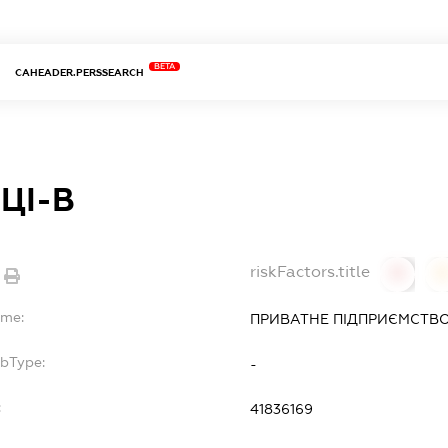
BETA
CAHEADER.PERSSEARCH
ЦІ-В
riskFactors.title
0
ame:
ПРИВАТНЕ ПІДПРИЄМСТВО 
ubType:
-
:
41836169