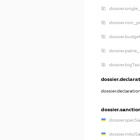
dossier.single
dossier.non_pr
dossier.budge
dossier.palne_
dossier.bigTa
dossier.declarat
dossier.declarati
dossier.sanctio
dossier.specS
dossier.rnboS