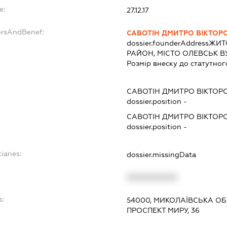
e:
27.12.17
ersAndBenef:
САВОТІН ДМИТРО ВІКТОР
dossier.founderAddress
ЖИТ
РАЙОН, МІСТО ОЛЕВСЬК В
Розмір внеску до статутног
САВОТІН ДМИТРО ВІКТОР
dossier.position -
САВОТІН ДМИТРО ВІКТОР
dossier.position -
iaries:
dossier.missingData
XXXXXXXXXX
s:
54000, МИКОЛАЇВСЬКА ОБЛ
ПРОСПЕКТ МИРУ, 36