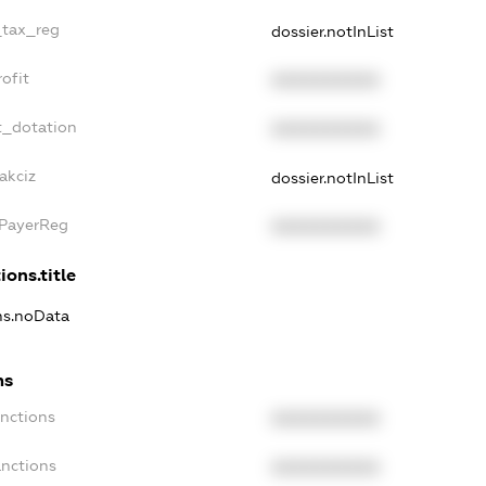
_tax_reg
dossier.notInList
ofit
XXXXXXXXXX
t_dotation
XXXXXXXXXX
akciz
dossier.notInList
xPayerReg
XXXXXXXXXX
ions.title
ons.noData
ns
anctions
XXXXXXXXXX
anctions
XXXXXXXXXX