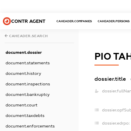
CONTR AGENT
CAHEADER.COMPANIES
CAHEADER.PERSONS
CAHEADER.SEARCH
document.dossier
РІО ТА
document.statements
document.history
dossier.title
document.inspections
dossier.fullNa
document.bankruptcy
document.court
dossier.opfSu
document.taxdebts
dossier.edrpo:
document.enforcements