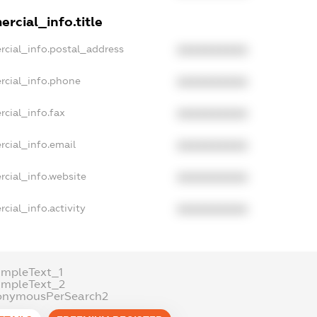
rcial_info.title
rcial_info.postal_address
XXXXXXXXXX
rcial_info.phone
XXXXXXXXXX
cial_info.fax
XXXXXXXXXX
rcial_info.email
XXXXXXXXXX
rcial_info.website
XXXXXXXXXX
cial_info.activity
XXXXXXXXXX
ampleText_1
ampleText_2
onymousPerSearch2