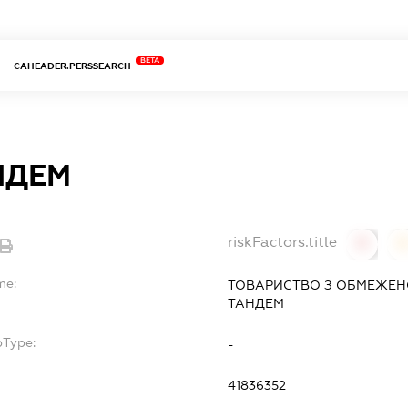
BETA
CAHEADER.PERSSEARCH
НДЕМ
riskFactors.title
0
0
me:
ТОВАРИСТВО З ОБМЕЖЕН
ТАНДЕМ
bType:
-
41836352