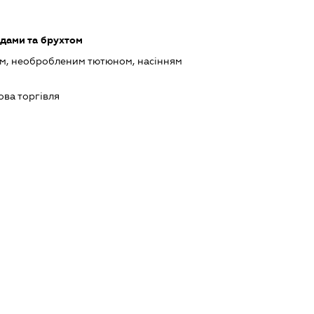
одами та брухтом
ом, необробленим тютюном, насінням
ова торгівля