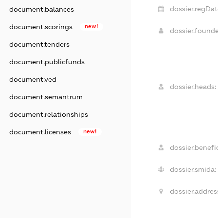
dossier.regDat
document.balances
document.scorings
new!
dossier.found
document.tenders
document.publicfunds
document.ved
dossier.heads:
document.semantrum
document.relationships
document.licenses
new!
dossier.benefic
dossier.smida:
dossier.addres