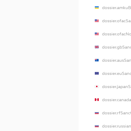
dossier.amkuB
dossier.ofacS
dossier.ofacN
dossier.gbSan
dossier.ausSa
dossier.euSan
dossier.japan
dossier.canad
dossier.rfSanc
dossier.russia