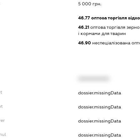
:
5 000 грн.
46.77
оптова торгівля відх
46.21
оптова торгівля зерн
і кормами для тварин
46.90
неспеціалізована опт
XXXXXXXXXX
t
dossier.missingData
bt
dossier.missingData
yer
dossier.missingData
nul
dossier.missingData