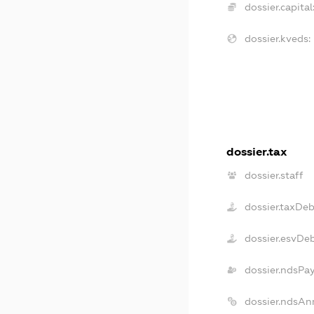
dossier.capital
dossier.kveds:
dossier.tax
dossier.staff
dossier.taxDeb
dossier.esvDe
dossier.ndsPa
dossier.ndsAn