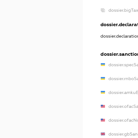
dossier.bigT
dossier.declarat
dossier.declarati
dossier.sanctio
dossier.specS
dossier.rnboS
dossier.amkuB
dossier.ofacS
dossier.ofac
dossier.gbSan