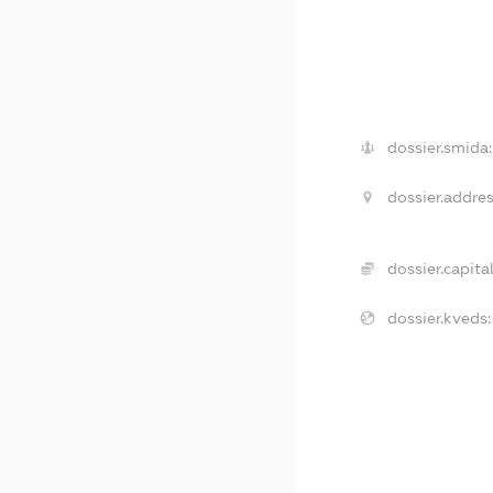
dossier.smida:
dossier.addres
dossier.capital
dossier.kveds: