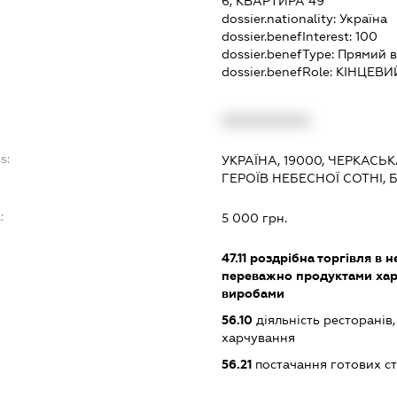
6, КВАРТИРА 49
dossier.nationality:
Україна
dossier.benefInterest:
100
dossier.benefType:
Прямий в
dossier.benefRole:
КІНЦЕВИ
XXXXXXXXXX
s:
УКРАЇНА, 19000, ЧЕРКАСЬК
ГЕРОЇВ НЕБЕСНОЇ СОТНІ, 
:
5 000 грн.
47.11
роздрібна торгівля в н
переважно продуктами хар
виробами
56.10
діяльність ресторанів
харчування
56.21
постачання готових ст