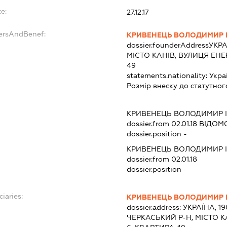
e:
27.12.17
dersAndBenef:
КРИВЕНЕЦЬ ВОЛОДИМИР 
dossier.founderAddress
УКРА
МІСТО КАНІВ, ВУЛИЦЯ ЕНЕ
49
statements.nationality:
Укра
Розмір внеску до статутног
КРИВЕНЕЦЬ ВОЛОДИМИР 
dossier.from 02.01.18
ВІДОМО
dossier.position -
КРИВЕНЕЦЬ ВОЛОДИМИР 
dossier.from 02.01.18
dossier.position -
ciaries:
КРИВЕНЕЦЬ ВОЛОДИМИР 
dossier.address:
УКРАЇНА, 1
ЧЕРКАСЬКИЙ Р-Н, МІСТО К