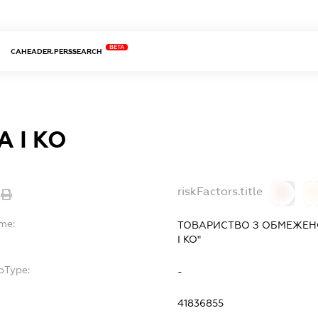
BETA
CAHEADER.PERSSEARCH
 І КО
riskFactors.title
0
ame:
ТОВАРИСТВО З ОБМЕЖЕН
І КО"
bType:
-
41836855