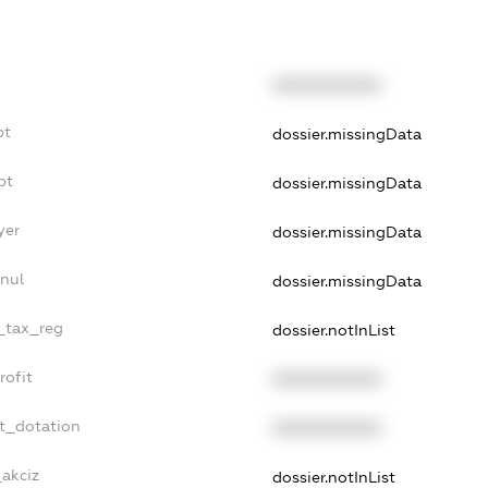
XXXXXXXXXX
bt
dossier.missingData
bt
dossier.missingData
yer
dossier.missingData
nnul
dossier.missingData
e_tax_reg
dossier.notInList
rofit
XXXXXXXXXX
et_dotation
XXXXXXXXXX
_akciz
dossier.notInList