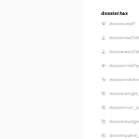
dossier.tax
dossier.staff
dossier.taxDe
dossier.esvDe
dossier.ndsPa
dossier.ndsA
dossier.singl
dossier.non_p
dossier.budg
dossier.palne