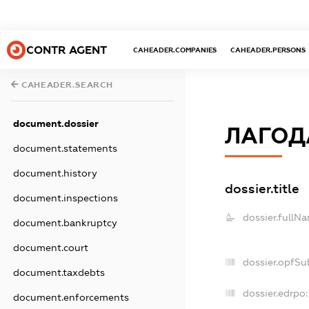
CONTR AGENT
CAHEADER.COMPANIES
CAHEADER.PERSONS
CAHEADER.SEARCH
document.dossier
ЛАГОДА
document.statements
document.history
dossier.title
document.inspections
dossier.fullN
document.bankruptcy
document.court
dossier.opfSu
document.taxdebts
dossier.edrpo:
document.enforcements