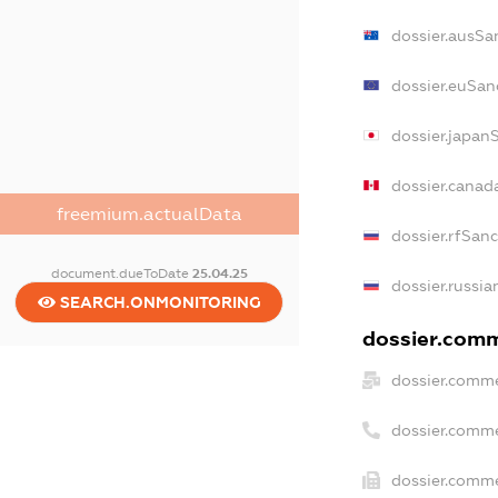
dossier.ausSa
dossier.euSan
dossier.japan
dossier.canad
freemium.actualData
dossier.rfSan
document.dueToDate
25.04.25
dossier.russia
SEARCH.ONMONITORING
dossier.comme
dossier.comme
dossier.comme
dossier.comme