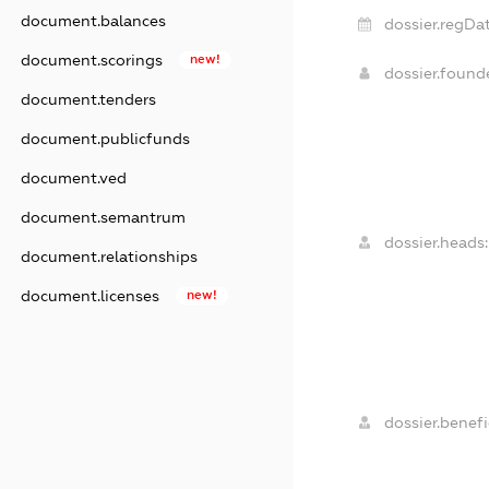
document.balances
dossier.regDat
document.scorings
new!
dossier.foun
document.tenders
document.publicfunds
document.ved
document.semantrum
dossier.heads:
document.relationships
document.licenses
new!
dossier.benefi