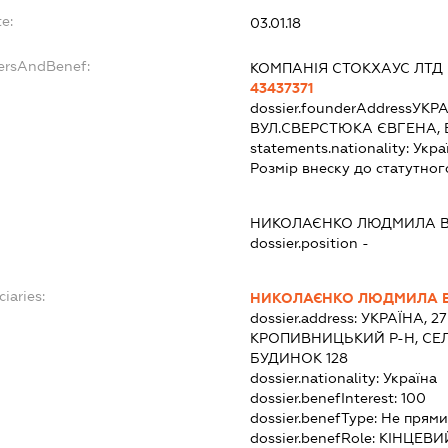
e:
03.01.18
dersAndBenef:
КОМПАНІЯ СТОКХАУС ЛТД
43437371
dossier.founderAddress
УКРА
ВУЛ.СВЕРСТЮКА ЄВГЕНА, 
statements.nationality:
Укра
Розмір внеску до статутног
НИКОЛАЄНКО ЛЮДМИЛА В
dossier.position -
ciaries:
НИКОЛАЄНКО ЛЮДМИЛА В
dossier.address:
УКРАЇНА, 2
КРОПИВНИЦЬКИЙ Р-Н, СЕЛ
БУДИНОК 128
dossier.nationality:
Україна
dossier.benefInterest:
100
dossier.benefType:
Не прями
dossier.benefRole:
КІНЦЕВИ