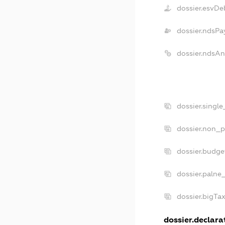
dossier.esvDe
dossier.ndsPa
dossier.ndsA
dossier.singl
dossier.non_p
dossier.budg
dossier.palne
dossier.bigTa
dossier.declarat