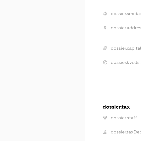
dossier.smida:
dossier.addres
dossier.capital
dossier.kveds:
dossier.tax
dossier.staff
dossier.taxDe