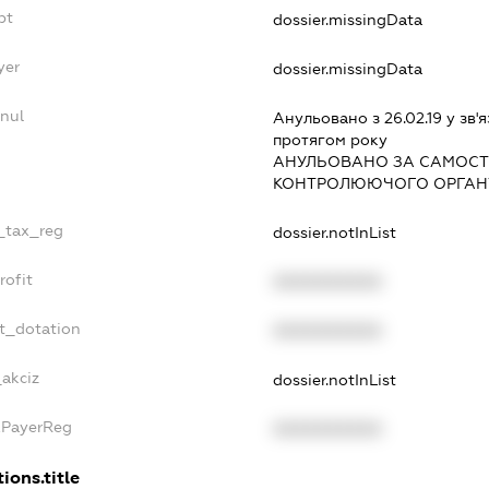
bt
dossier.missingData
yer
dossier.missingData
nnul
Анульовано з 26.02.19 у зв'я
протягом року
АНУЛЬОВАНО ЗА САМОСТ
КОНТРОЛЮЮЧОГО ОРГАНУ
e_tax_reg
dossier.notInList
rofit
XXXXXXXXXX
et_dotation
XXXXXXXXXX
_akciz
dossier.notInList
xPayerReg
XXXXXXXXXX
ions.title