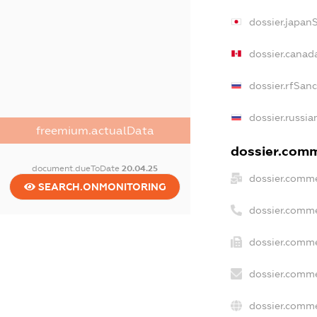
dossier.japan
dossier.canad
dossier.rfSan
dossier.russia
freemium.actualData
dossier.comme
document.dueToDate
20.04.25
dossier.comme
SEARCH.ONMONITORING
dossier.comme
dossier.comme
dossier.comme
dossier.comme