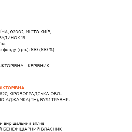
ЇНА, 02002, МІСТО КИЇВ,
БУДИНОК 19
їна
о фонду (грн.):
100
(100 %)
ІКТОРІВНА
-
КЕРІВНИК
ІКТОРІВНА
7620, КІРОВОГРАДСЬКА ОБЛ.,
О АДЖАМКА(ПН), ВУЛ.1 ТРАВНЯ,
й вирішальний вплив
Й БЕНЕФІЦІАРНИЙ ВЛАСНИК