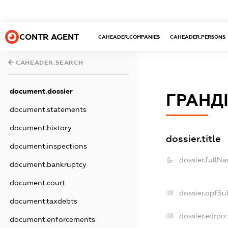
CONTR AGENT
CAHEADER.COMPANIES
CAHEADER.PERSONS
CAHEADER.SEARCH
document.dossier
ГРАНД
document.statements
document.history
dossier.title
document.inspections
dossier.fullN
document.bankruptcy
document.court
dossier.opfSu
document.taxdebts
dossier.edrpo:
document.enforcements