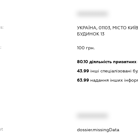
XXXXXXXXXX
s:
УКРАЇНА, 01103, МІСТО КИ
БУДИНОК 13
:
100 грн.
80.10
діяльність приватних
43.99
інші спеціалізовані буд
63.99
надання інших інформац
XXXXXXXXXX
bt
dossier.missingData