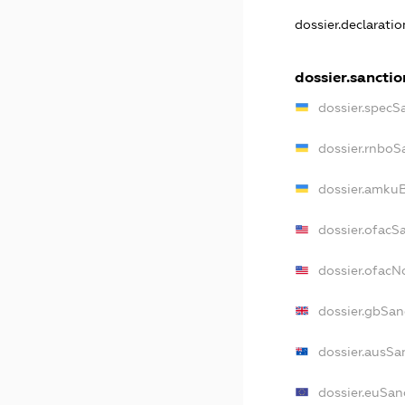
dossier.declarati
dossier.sanctio
dossier.specS
dossier.rnboS
dossier.amkuB
dossier.ofacS
dossier.ofac
dossier.gbSan
dossier.ausSa
dossier.euSan