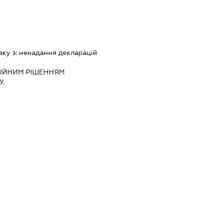
зку з:
ненадання декларацiй
IЙНИМ РIШЕННЯМ
.