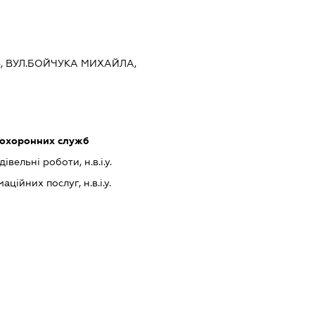
ЇВ, ВУЛ.БОЙЧУКА МИХАЙЛА,
 охоронних служб
івельні роботи, н.в.і.у.
ійних послуг, н.в.і.у.