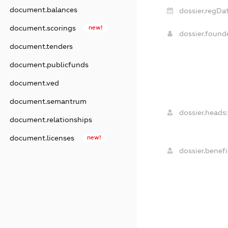
document.balances
dossier.regDat
document.scorings
new!
dossier.foun
document.tenders
document.publicfunds
document.ved
document.semantrum
dossier.heads:
document.relationships
document.licenses
new!
dossier.benefi