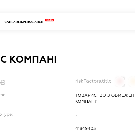
BETA
CAHEADER.PERSSEARCH
ІС КОМПАНІ
riskFactors.title
0
ame:
ТОВАРИСТВО З ОБМЕЖЕНО
КОМПАНІ"
bType:
-
41849403