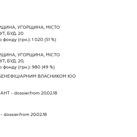
РЩИНА, УГОРЩИНА, МІСТО
Т, БУД. 20
о фонду (грн.):
1 020
(51 %)
РЩИНА, УГОРЩИНА, МІСТО
, БУД. 20,
о фонду (грн.):
980
(49 %)
 БЕНЕФІЦІАРНИМ ВЛАСНИКОМ ЮО
САНТ
- dossier.from 20.02.18
- dossier.from 20.02.18