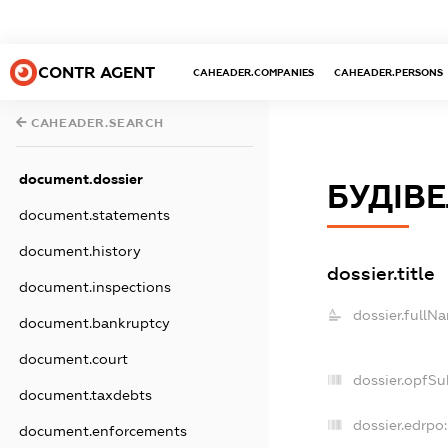
CONTR AGENT
CAHEADER.COMPANIES
CAHEADER.PERSONS
CAHEADER.SEARCH
document.dossier
БУДІВЕ
document.statements
document.history
dossier.title
document.inspections
dossier.fullN
document.bankruptcy
document.court
dossier.opfSu
document.taxdebts
dossier.edrpo:
document.enforcements