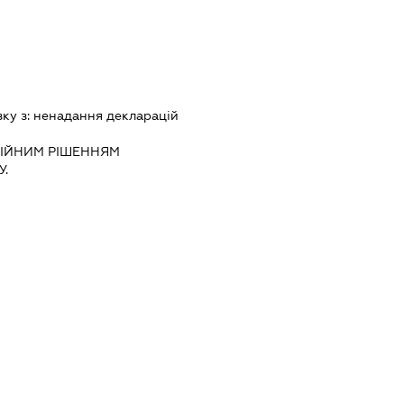
зку з:
ненадання декларацiй
IЙНИМ РIШЕННЯМ
.