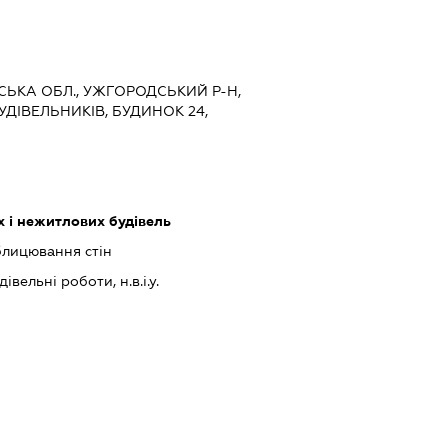
ТСЬКА ОБЛ., УЖГОРОДСЬКИЙ Р-Н,
УДІВЕЛЬНИКІВ, БУДИНОК 24,
 і нежитлових будівель
блицювання стін
івельні роботи, н.в.і.у.