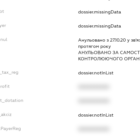
bt
dossier.missingData
yer
dossier.missingData
nnul
Анульовано з 27.10.20 у зв'я
протягом року
АНУЛЬОВАНО ЗА САМОСТ
КОНТРОЛЮЮЧОГО ОРГАНУ
e_tax_reg
dossier.notInList
rofit
XXXXXXXXXX
et_dotation
XXXXXXXXXX
_akciz
dossier.notInList
axPayerReg
XXXXXXXXXX