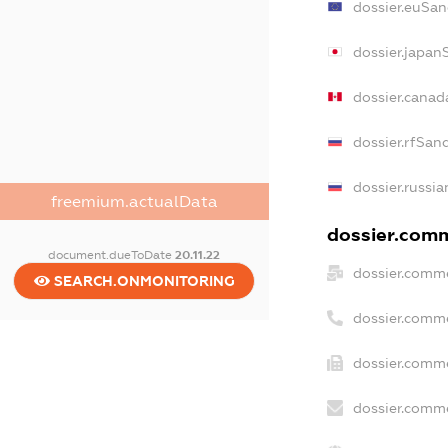
dossier.euSan
dossier.japan
dossier.canad
dossier.rfSan
dossier.russia
freemium.actualData
dossier.comme
document.dueToDate
20.11.22
dossier.comme
SEARCH.ONMONITORING
dossier.comm
dossier.comme
dossier.comme