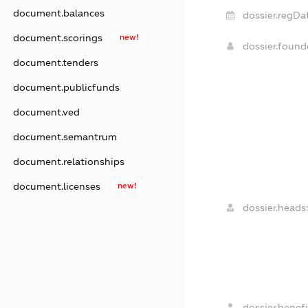
document.balances
dossier.regDa
document.scorings
new!
dossier.foun
document.tenders
document.publicfunds
document.ved
document.semantrum
document.relationships
document.licenses
new!
dossier.heads:
dossier.benefi