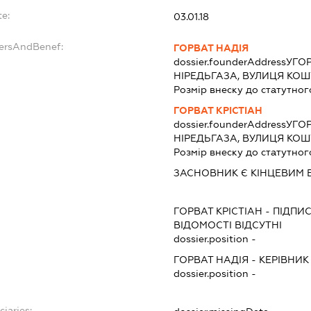
te:
03.01.18
dersAndBenef:
ГОРВАТ НАДІЯ
dossier.founderAddress
УГО
НІРЕДЬГАЗА, ВУЛИЦЯ КОШУ
Розмір внеску до статутног
ГОРВАТ КРІСТІАН
dossier.founderAddress
УГО
НІРЕДЬГАЗА, ВУЛИЦЯ КОШУТ
Розмір внеску до статутног
ЗАСНОВНИК Є КІНЦЕВИМ
ГОРВАТ КРІСТІАН
-
ПІДПИ
ВІДОМОСТІ ВІДСУТНІ
dossier.position -
ГОРВАТ НАДІЯ
-
КЕРІВНИК
dossier.position -
ciaries: