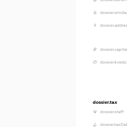
dossier.smida:
dossier.addres
dossier.capital
dossier.kveds:
dossier.tax
dossier.staff
dossier.taxDe