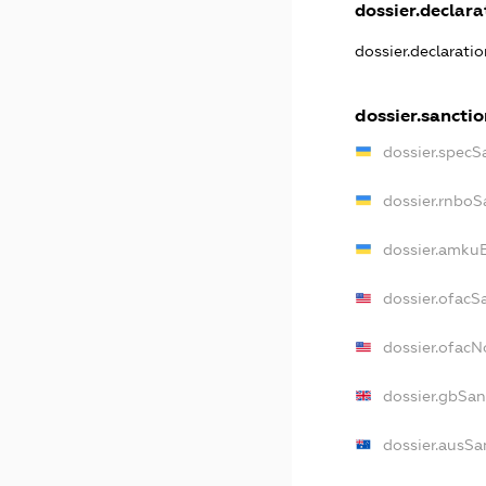
dossier.declarat
dossier.declarati
dossier.sanctio
dossier.specS
dossier.rnboS
dossier.amkuB
dossier.ofacS
dossier.ofac
dossier.gbSan
dossier.ausSa