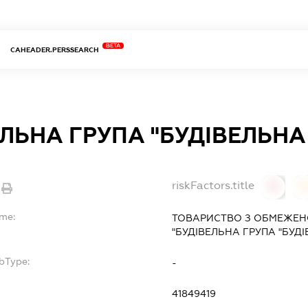
BETA
CAHEADER.PERSSEARCH
ЛЬНА ГРУПА "БУДІВЕЛЬНА
riskFactors.title
0
ame:
ТОВАРИСТВО З ОБМЕЖЕН
"БУДІВЕЛЬНА ГРУПА "БУДІ
bType:
-
41849419