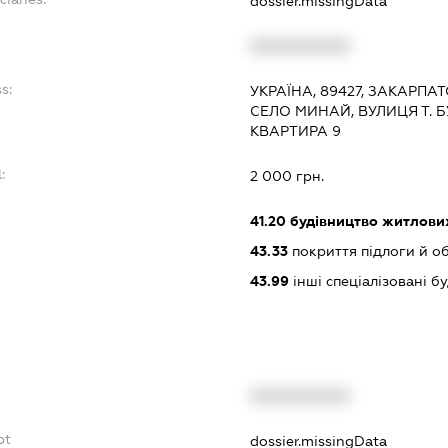
dossier.missingData
XXXXXXXXXX
s:
УКРАЇНА, 89427, ЗАКАРПА
СЕЛО МИНАЙ, ВУЛИЦЯ Т. Б
КВАРТИРА 9
:
2 000 грн.
41.20
будівництво житлових
43.33
покриття підлоги й о
43.99
інші спеціалізовані буд
XXXXXXXXXX
bt
dossier.missingData