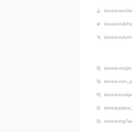
dossier.esvDe
dossier.ndsPa
dossier.ndsA
dossier.singl
dossier.non_p
dossier.budg
dossier.palne
dossier.bigT