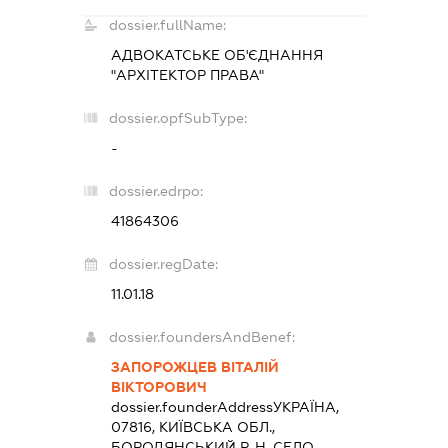
dossier.fullName:
АДВОКАТСЬКЕ ОБ'ЄДНАННЯ
"АРХІТЕКТОР ПРАВА"
dossier.opfSubType:
-
dossier.edrpo:
41864306
dossier.regDate:
11.01.18
dossier.foundersAndBenef:
ЗАПОРОЖЦЕВ ВІТАЛІЙ
ВІКТОРОВИЧ
dossier.founderAddress
УКРАЇНА,
07816, КИЇВСЬКА ОБЛ.,
БОРОДЯНСЬКИЙ Р-Н, СЕЛО