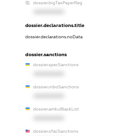
dossier.bigTaxPayerReg
XXXXXXXXXX
dossier.declarations.title
dossier.declarations.noData
dossier.sanctions
dossier.specSanctions
XXXXXXXXXX
dossier.rnboSanctions
XXXXXXXXXX
dossier.amkuBlackList
XXXXXXXXXX
dossier.ofacSanctions