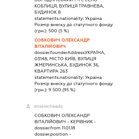
КОБЛИЦЯ, ВУЛИЦЯ ТРАВНЕВА,
БУДИНОК 8
statements.nationality:
Україна
Розмір внеску до статутного фонду
(грн.):
500
(5 %)
СОБКОВИЧ ОЛЕКСАНДР
ВІТАЛІЙОВИЧ
dossier.founderAddress
УКРАЇНА,
03148, МІСТО КИЇВ, ВУЛИЦЯ
ЖМЕРИНСЬКА, БУДИНОК 36,
КВАРТИРА 263
statements.nationality:
Україна
Розмір внеску до статутного фонду
(грн.):
9 500
(95 %)
dossier.heads:
СОБКОВИЧ ОЛЕКСАНДР
ВІТАЛІЙОВИЧ
-
КЕРІВНИК
-
dossier.from 11.01.18
dossier.position -