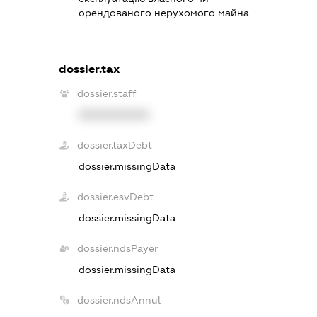
орендованого нерухомого майна
dossier.tax
dossier.staff
XXXXXXXXXX
dossier.taxDebt
dossier.missingData
dossier.esvDebt
dossier.missingData
dossier.ndsPayer
dossier.missingData
dossier.ndsAnnul