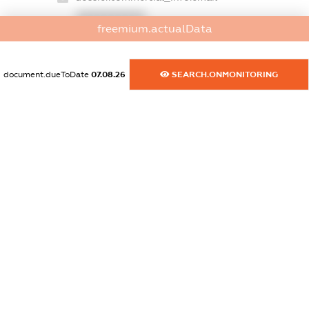
XXXXXXXXXX
freemium.actualData
dossier.commercial_info.website
XXXXXXXXXX
document.dueToDate
07.08.26
SEARCH.ONMONITORING
dossier.commercial_info.activity
XXXXXXXXXX
freemium.exampleText_1
freemium.exampleText_2
freemium.anonymousPerSearch2
FREEMIUM.DETAILS
FREEMIUM.REGISTER