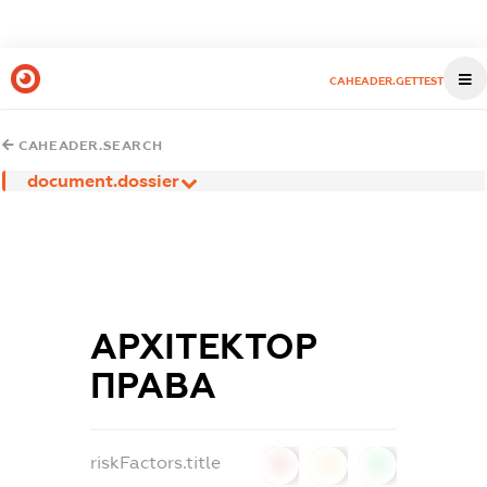
CAHEADER.GETTEST
CAHEADER.SEARCH
document.dossier
АРХІТЕКТОР
ПРАВА
riskFactors.title
0
0
0