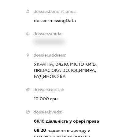
dossier.beneficiaries:
dossier.missingData
dossier.smida:
XXXXXXXXXX
dossier.address:
УКРАЇНА, 04210, МІСТО КИЇВ,
ПР.ІВАСЮКА ВОЛОДИМИРА,
БУДИНОК 26А
dossier.capital:
10 000 грн.
dossier.kveds:
69.10
діяльність у сфері права
68.20
надання в оренду й
експлуатацію власного чи