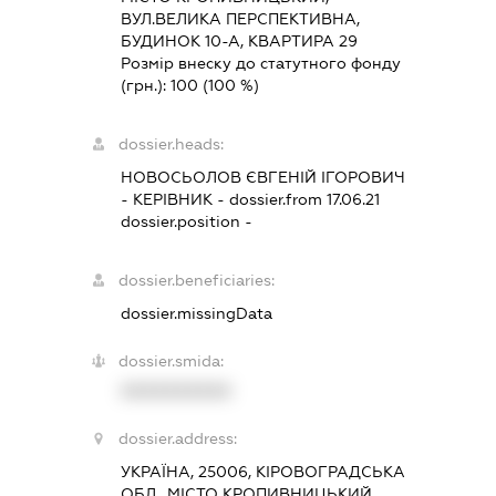
ВУЛ.ВЕЛИКА ПЕРСПЕКТИВНА,
БУДИНОК 10-А, КВАРТИРА 29
Розмір внеску до статутного фонду
(грн.):
100
(100 %)
dossier.heads:
НОВОСЬОЛОВ ЄВГЕНІЙ ІГОРОВИЧ
-
КЕРІВНИК
- dossier.from 17.06.21
dossier.position -
dossier.beneficiaries:
dossier.missingData
dossier.smida:
XXXXXXXXXX
dossier.address:
УКРАЇНА, 25006, КІРОВОГРАДСЬКА
ОБЛ., МІСТО КРОПИВНИЦЬКИЙ,