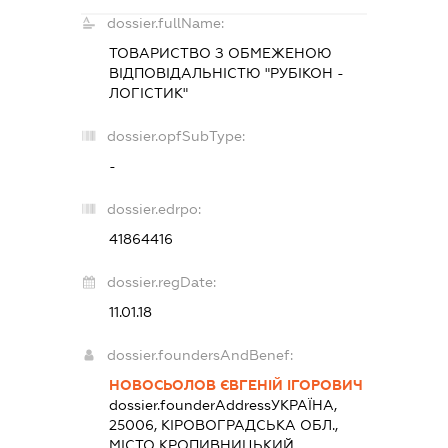
dossier.fullName:
ТОВАРИСТВО З ОБМЕЖЕНОЮ
ВІДПОВІДАЛЬНІСТЮ "РУБІКОН -
ЛОГІСТИК"
dossier.opfSubType:
-
dossier.edrpo:
41864416
dossier.regDate:
11.01.18
dossier.foundersAndBenef:
НОВОСЬОЛОВ ЄВГЕНІЙ ІГОРОВИЧ
dossier.founderAddress
УКРАЇНА,
25006, КІРОВОГРАДСЬКА ОБЛ.,
МІСТО КРОПИВНИЦЬКИЙ,