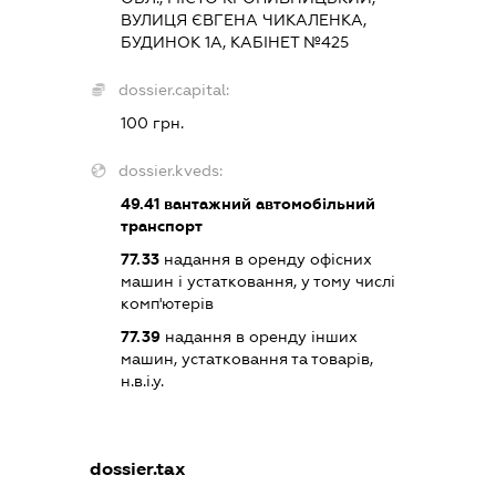
ВУЛИЦЯ ЄВГЕНА ЧИКАЛЕНКА,
БУДИНОК 1А, КАБІНЕТ №425
dossier.capital:
100 грн.
dossier.kveds:
49.41
вантажний автомобільний
транспорт
77.33
надання в оренду офісних
машин і устатковання, у тому числі
комп'ютерів
77.39
надання в оренду інших
машин, устатковання та товарів,
н.в.і.у.
dossier.tax