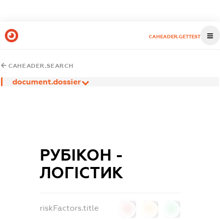
CAHEADER.GETTEST
CAHEADER.SEARCH
document.dossier
РУБІКОН -
ЛОГІСТИК
riskFactors.title
0
0
0