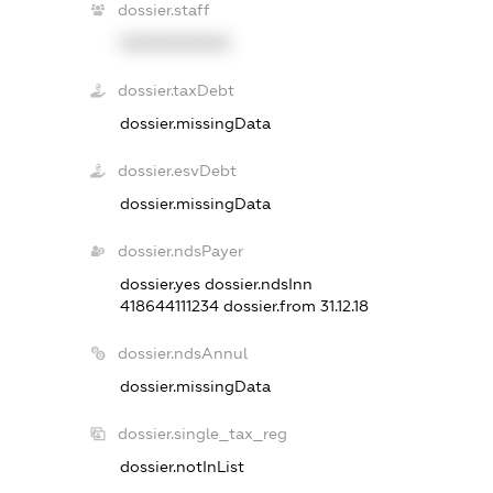
dossier.staff
XXXXXXXXXX
dossier.taxDebt
dossier.missingData
dossier.esvDebt
dossier.missingData
dossier.ndsPayer
dossier.yes
dossier.ndsInn
418644111234
dossier.from 31.12.18
dossier.ndsAnnul
dossier.missingData
dossier.single_tax_reg
dossier.notInList