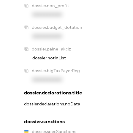
dossier.non_profit
XXXXXXXXXX
dossier.budget_dotation
XXXXXXXXXX
dossier.palne_akciz
dossier.notInList
dossier.bigTaxPayerReg
XXXXXXXXXX
dossier.declarations.title
dossier.declarations.noData
dossier.sanctions
dossier.specSanctions