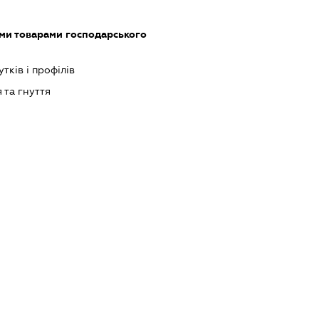
ми товарами господарського
тків і профілів
та гнуття