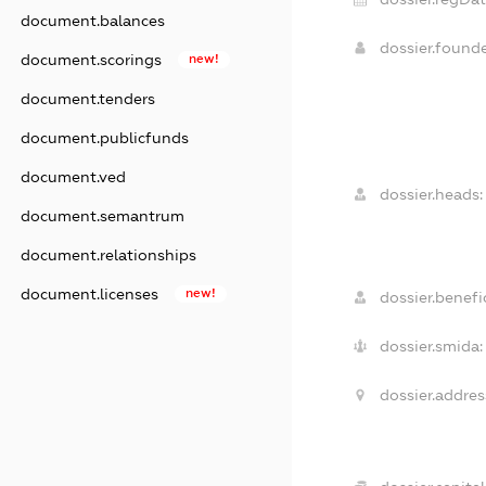
document.balances
dossier.found
document.scorings
new!
document.tenders
document.publicfunds
document.ved
dossier.heads:
document.semantrum
document.relationships
document.licenses
new!
dossier.benefic
dossier.smida:
dossier.addres