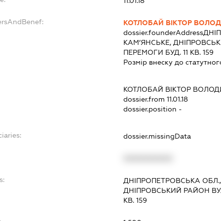
11.01.18
ersAndBenef:
КОТЛОБАЙ ВІКТОР ВОЛО
dossier.founderAddress
ДНІП
КАМ’ЯНСЬКЕ, ДНІПРОВСЬК
ПЕРЕМОГИ БУД. 11 КВ. 159
Розмір внеску до статутног
КОТЛОБАЙ ВІКТОР ВОЛО
dossier.from 11.01.18
dossier.position -
iaries:
dossier.missingData
XXXXXXXXXX
s:
ДНІПРОПЕТРОВСЬКА ОБЛ.,
ДНІПРОВСЬКИЙ РАЙОН ВУЛ
КВ. 159