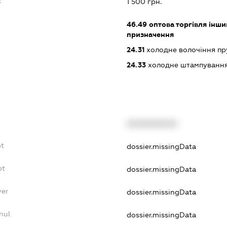
:
1 500 грн.
46.49
оптова торгівля інши
призначення
24.31
холодне волочіння пру
24.33
холодне штампування 
XXXXXXXXXX
bt
dossier.missingData
bt
dossier.missingData
yer
dossier.missingData
nul
dossier.missingData