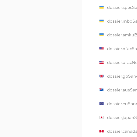
dossier.specS
dossier.rnboS
dossier.amkuB
dossier.ofacS
dossier.ofac
dossier.gbSan
dossier.ausSa
dossier.euSan
dossier.japan
dossier.canad