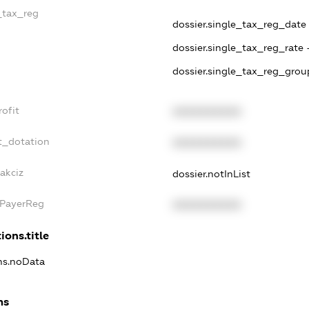
e_tax_reg
dossier.single_tax_reg_date -
dossier.single_tax_reg_rate 
dossier.single_tax_reg_grou
rofit
XXXXXXXXXX
t_dotation
XXXXXXXXXX
akciz
dossier.notInList
xPayerReg
XXXXXXXXXX
ions.title
ons.noData
ns