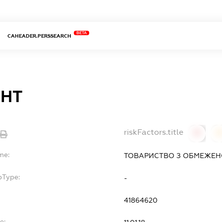
BETA
CAHEADER.PERSSEARCH
АНТ
riskFactors.title
0
0
me:
ТОВАРИСТВО З ОБМЕЖЕН
bType:
-
41864620
e: