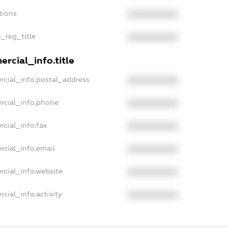
tions
XXXXXXXXXX
n_reg_title
XXXXXXXXXX
rcial_info.title
rcial_info.postal_address
XXXXXXXXXX
rcial_info.phone
XXXXXXXXXX
rcial_info.fax
XXXXXXXXXX
rcial_info.email
XXXXXXXXXX
rcial_info.website
XXXXXXXXXX
cial_info.activity
XXXXXXXXXX