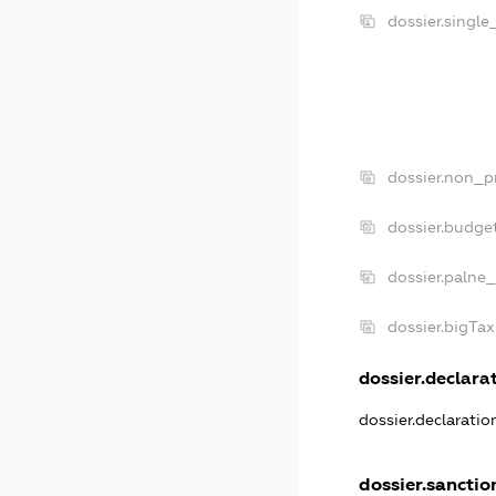
dossier.singl
dossier.non_p
dossier.budge
dossier.palne_
dossier.bigTa
dossier.declarat
dossier.declarati
dossier.sanctio