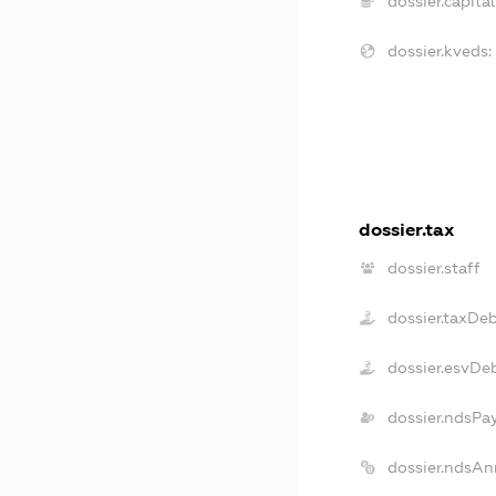
dossier.capital
dossier.kveds:
dossier.tax
dossier.staff
dossier.taxDe
dossier.esvDe
dossier.ndsPa
dossier.ndsAn