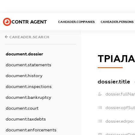
CONTR AGENT
CAHEADER.COMPANIES
CAHEADER.PERSONS
CAHEADER.SEARCH
document.dossier
ТРІАЛ
document.statements
document.history
dossier.title
document.inspections
dossier.fullNa
document.bankruptcy
dossier.opfSu
document.court
document.taxdebts
dossier.edrpo:
document.enforcements
dossier.regDat