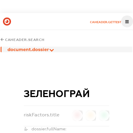
CAHEADER.GETTEST
CAHEADER.SEARCH
document.dossier
ЗЕЛЕНОГРАЙ
riskFactors.title
0
0
0
dossier.fullName: