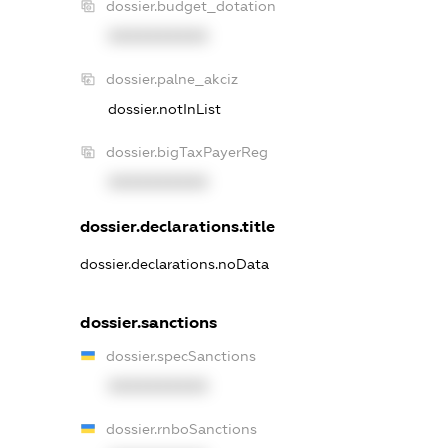
dossier.budget_dotation
XXXXXXXXXX
dossier.palne_akciz
dossier.notInList
dossier.bigTaxPayerReg
XXXXXXXXXX
dossier.declarations.title
dossier.declarations.noData
dossier.sanctions
dossier.specSanctions
XXXXXXXXXX
dossier.rnboSanctions