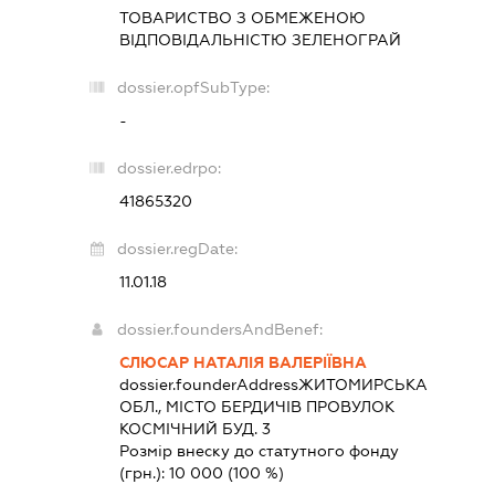
ТОВАРИСТВО З ОБМЕЖЕНОЮ
ВІДПОВІДАЛЬНІСТЮ
ЗЕЛЕНОГРАЙ
dossier.opfSubType:
-
dossier.edrpo:
41865320
dossier.regDate:
11.01.18
dossier.foundersAndBenef:
СЛЮСАР НАТАЛІЯ ВАЛЕРІЇВНА
dossier.founderAddress
ЖИТОМИРСЬКА
ОБЛ., МІСТО БЕРДИЧІВ ПРОВУЛОК
КОСМІЧНИЙ БУД. 3
Розмір внеску до статутного фонду
(грн.):
10 000
(100 %)