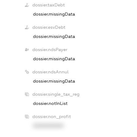
dossier.taxDebt
dossier.missingData
dossier.esvDebt
dossier.missingData
dossier.ndsPayer
dossier.missingData
dossier.ndsAnnul
dossier.missingData
dossier.single_tax_reg
dossier.notInList
dossier.non_profit
XXXXXXXXXX