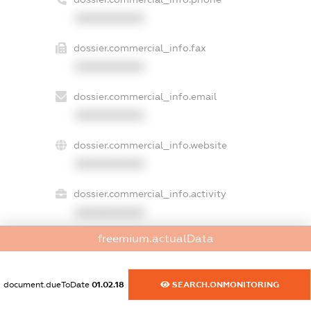
XXXXXXXXXX
dossier.commercial_info.fax
XXXXXXXXXX
dossier.commercial_info.email
XXXXXXXXXX
dossier.commercial_info.website
XXXXXXXXXX
dossier.commercial_info.activity
XXXXXXXXXX
freemium.actualData
freemium.exampleText_1
document.dueToDate
01.02.18
SEARCH.ONMONITORING
freemium.exampleText_2
freemium.anonymousPerSearch2