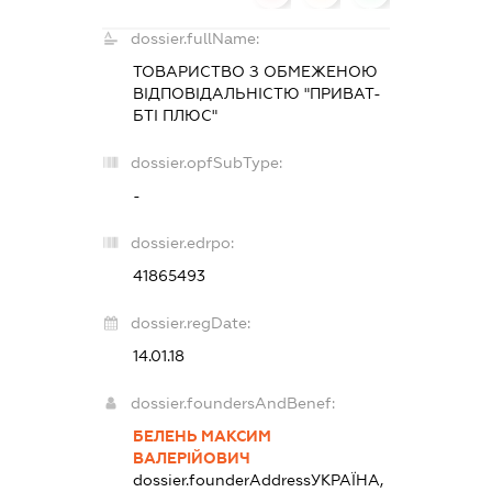
dossier.fullName:
ТОВАРИСТВО З ОБМЕЖЕНОЮ
ВІДПОВІДАЛЬНІСТЮ "ПРИВАТ-
БТІ ПЛЮС"
dossier.opfSubType:
-
dossier.edrpo:
41865493
dossier.regDate:
14.01.18
dossier.foundersAndBenef:
БЕЛЕНЬ МАКСИМ
ВАЛЕРІЙОВИЧ
dossier.founderAddress
УКРАЇНА,