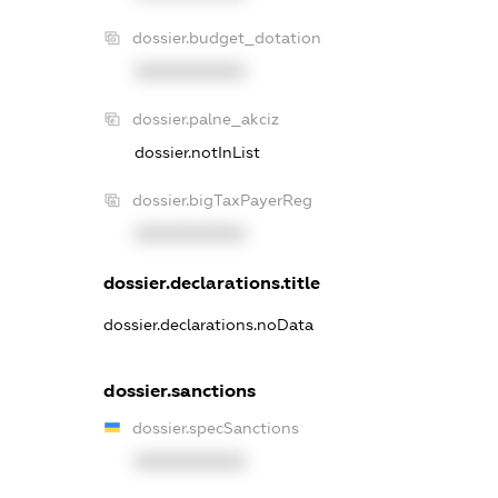
dossier.budget_dotation
XXXXXXXXXX
dossier.palne_akciz
dossier.notInList
dossier.bigTaxPayerReg
XXXXXXXXXX
dossier.declarations.title
dossier.declarations.noData
dossier.sanctions
dossier.specSanctions
XXXXXXXXXX