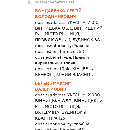
dossier.beneficiaries:
БОНДАРЕНКО СЕРГІЙ
ВОЛОДИМИРОВИЧ
dossier.address:
УКРАЇНА, 21010,
ВІННИЦЬКА ОБЛ., ВІННИЦЬКИЙ
Р-Н, МІСТО ВІННИЦЯ,
ПРОВ.ЛІСОВИЙ 1, БУДИНОК 6А
dossier.nationality:
Україна
dossier.benefInterest:
50
dossier.benefType:
Прямий
вирішальний вплив
dossier.benefRole:
КІНЦЕВИЙ
БЕНЕФІЦІАРНИЙ ВЛАСНИК
БЕЛЕНЬ МАКСИМ
ВАЛЕРІЙОВИЧ
dossier.address:
УКРАЇНА, 21000,
ВІННИЦЬКА ОБЛ., ВІННИЦЬКИЙ
Р-Н, МІСТО ВІННИЦЯ,
ВУЛ.ДАЧНА, БУДИНОК 9,
КВАРТИРА 125
dossier.nationality:
Україна
dossier.benefInterest:
50