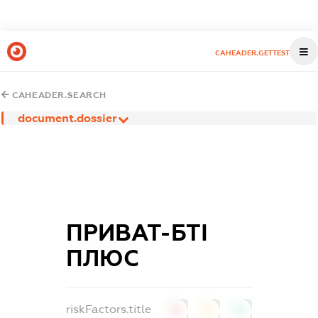
CAHEADER.GETTEST
CAHEADER.SEARCH
document.dossier
ПРИВАТ-БТІ
ПЛЮС
riskFactors.title
0
0
0