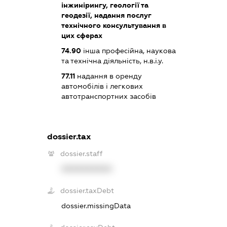
інжинірингу, геології та
геодезії, надання послуг
технічного консультування в
цих сферах
74.90
інша професійна, наукова
та технічна діяльність, н.в.і.у.
77.11
надання в оренду
автомобілів і легкових
автотранспортних засобів
dossier.tax
dossier.staff
XXXXXXXXXX
dossier.taxDebt
dossier.missingData