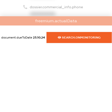
dossier.commercial_info.phone
XXXXXXXXXX
freemium.actualData
dossier.commercial_info.fax
XXXXXXXXXX
document.dueToDate
23.10.24
SEARCH.ONMONITORING
dossier.commercial_info.email
XXXXXXXXXX
dossier.commercial_info.website
XXXXXXXXXX
dossier.commercial_info.activity
XXXXXXXXXX
freemium.exampleText_1
freemium.exampleText_2