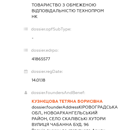
ТОВАРИСТВО З ОБМЕЖЕНОЮ
ВІДПОВІДАЛЬНІСТЮ
ТЕХНОПРОМ
НК
dossier.opfSubType:
-
dossier.edrpo:
41865577
dossier.regDate:
14.01.18
dossier.foundersAndBenef:
КУЗНЄЦОВА ТЕТЯНА БОРИСІВНА
dossier.founderAddress
КІРОВОГРАДСЬКА
ОБЛ., НОВОАРХАНГЕЛЬСЬКИЙ
РАЙОН, СЕЛО СКАЛІВСЬКІ ХУТОРИ
ВУЛИЦЯ ЧАБАННА БУД. 96