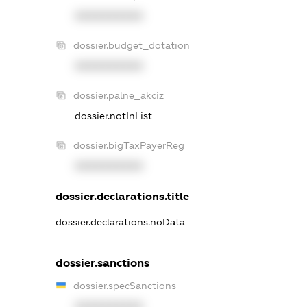
XXXXXXXXXX
dossier.budget_dotation
XXXXXXXXXX
dossier.palne_akciz
dossier.notInList
dossier.bigTaxPayerReg
XXXXXXXXXX
dossier.declarations.title
dossier.declarations.noData
dossier.sanctions
dossier.specSanctions
XXXXXXXXXX