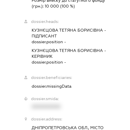
Розмір внеску до статутного фонду
(грн.):
10 000
(100 %)
dossier.heads:
КУЗНЄЦОВА ТЕТЯНА БОРИСІВНА
-
ПІДПИСАНТ
dossier.position -
КУЗНЄЦОВА ТЕТЯНА БОРИСІВНА
-
КЕРІВНИК
dossier.position -
dossier.beneficiaries:
dossier.missingData
dossier.smida:
XXXXXXXXXX
dossier.address:
ДНІПРОПЕТРОВСЬКА ОБЛ., МІСТО