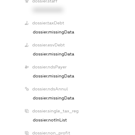
dossier.staff
XXXXXXXXXX
dossier.taxDebt
dossier.missingData
dossier.esvDebt
dossier.missingData
dossier.ndsPayer
dossier.missingData
dossier.ndsAnnul
dossier.missingData
dossier.single_tax_reg
dossier.notInList
dossier.non_profit