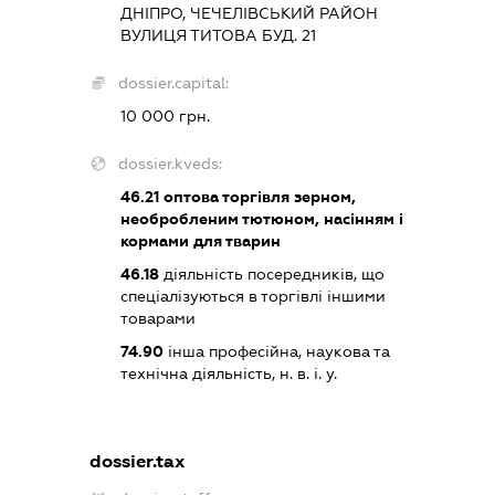
ДНІПРО, ЧЕЧЕЛІВСЬКИЙ РАЙОН
ВУЛИЦЯ ТИТОВА БУД. 21
dossier.capital:
10 000 грн.
dossier.kveds:
46.21
оптова торгівля зерном,
необробленим тютюном, насінням і
кормами для тварин
46.18
діяльність посередників, що
спеціалізуються в торгівлі іншими
товарами
74.90
інша професійна, наукова та
технічна діяльність, н. в. і. у.
dossier.tax