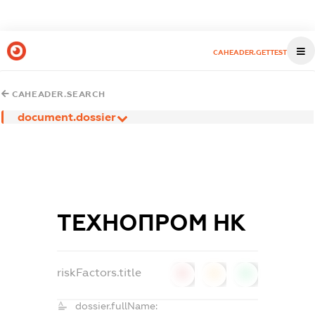
CAHEADER.GETTEST
CAHEADER.SEARCH
document.dossier
ТЕХНОПРОМ НК
riskFactors.title
0
0
0
dossier.fullName: