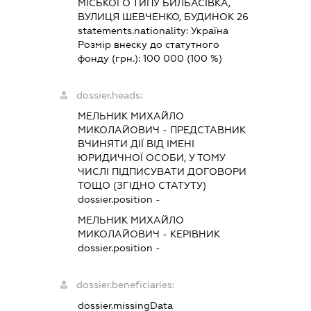
МІСЬКОГО ТИПУ БИЛБАСІВКА,
ВУЛИЦЯ ШЕВЧЕНКО, БУДИНОК 26
statements.nationality:
Україна
Розмір внеску до статутного
фонду (грн.):
100 000
(100 %)
dossier.heads:
МЕЛЬНИК МИХАЙЛО
МИКОЛАЙОВИЧ
-
ПРЕДСТАВНИК
ВЧИНЯТИ ДІЇ ВІД ІМЕНІ
ЮРИДИЧНОЇ ОСОБИ, У ТОМУ
ЧИСЛІ ПІДПИСУВАТИ ДОГОВОРИ
ТОЩО (ЗГІДНО СТАТУТУ)
dossier.position -
МЕЛЬНИК МИХАЙЛО
МИКОЛАЙОВИЧ
-
КЕРІВНИК
dossier.position -
dossier.beneficiaries:
dossier.missingData