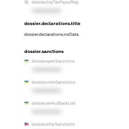
dossier.bigTaxPayerReg
XXXXXXXXXX
dossier.declarations.title
dossier.declarations.noData
dossier.sanctions
dossier.specSanctions
XXXXXXXXXX
dossier.rnboSanctions
XXXXXXXXXX
dossier.amkuBlackList
XXXXXXXXXX
dossier.ofacSanctions