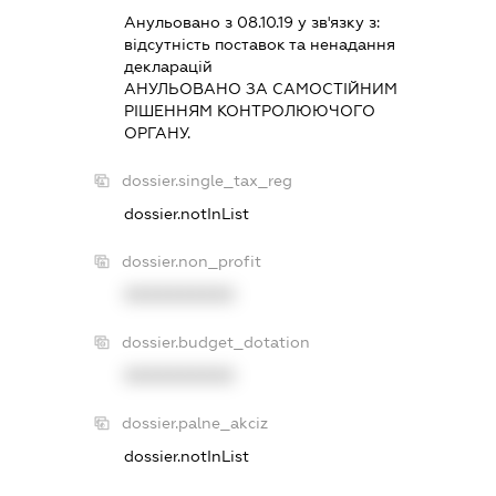
Анульовано з 08.10.19 у зв'язку з:
вiдсутнiсть поставок та ненадання
декларацiй
АНУЛЬОВАНО ЗА САМОСТIЙНИМ
РIШЕННЯМ КОНТРОЛЮЮЧОГО
ОРГАНУ.
dossier.single_tax_reg
dossier.notInList
dossier.non_profit
XXXXXXXXXX
dossier.budget_dotation
XXXXXXXXXX
dossier.palne_akciz
dossier.notInList