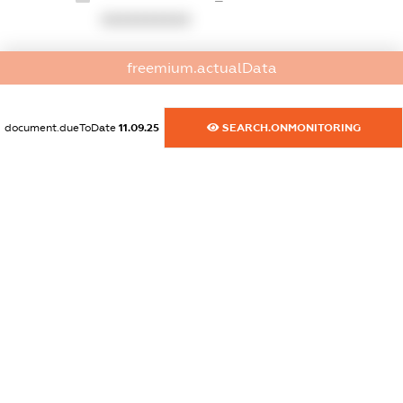
XXXXXXXXXX
dossier.commercial_info.website
freemium.actualData
XXXXXXXXXX
dossier.commercial_info.activity
document.dueToDate
11.09.25
SEARCH.ONMONITORING
XXXXXXXXXX
freemium.exampleText_1
freemium.exampleText_2
freemium.anonymousPerSearch2
FREEMIUM.DETAILS
FREEMIUM.REGISTER