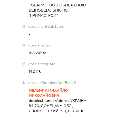
ТОВАРИСТВО З ОБМЕЖЕНОЮ
ВІДПОВІДАЛЬНІСТЮ
"ПРИМАСТРОЙ"
dossier.opfSubType:
-
dossier.edrpo:
41865802
dossier.regDate:
14.01.18
dossier.foundersAndBenef:
МЕЛЬНИК МИХАЙЛО
МИКОЛАЙОВИЧ
dossier.founderAddress
УКРАЇНА,
84170, ДОНЕЦЬКА ОБЛ.,
СЛОВ'ЯНСЬКИЙ Р-Н, СЕЛИЩЕ