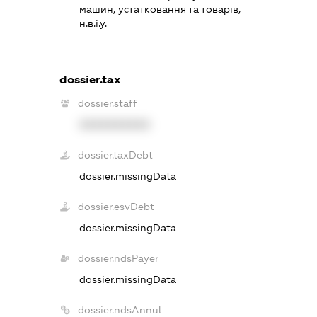
машин, устатковання та товарів,
н.в.і.у.
dossier.tax
dossier.staff
XXXXXXXXXX
dossier.taxDebt
dossier.missingData
dossier.esvDebt
dossier.missingData
dossier.ndsPayer
dossier.missingData
dossier.ndsAnnul