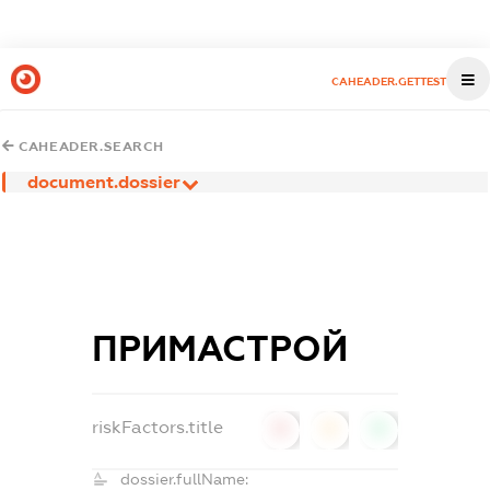
CAHEADER.GETTEST
CAHEADER.SEARCH
document.dossier
ПРИМАСТРОЙ
riskFactors.title
0
0
0
dossier.fullName: