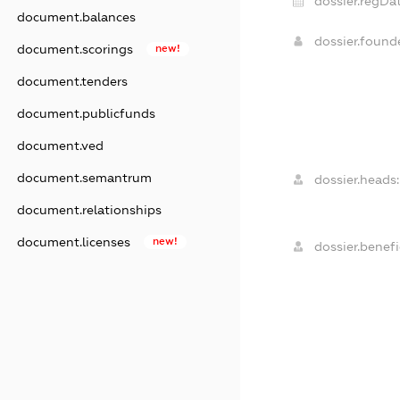
dossier.regDat
document.balances
dossier.foun
document.scorings
new!
document.tenders
document.publicfunds
document.ved
document.semantrum
dossier.heads:
document.relationships
document.licenses
new!
dossier.benefi