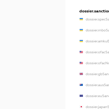
dossier.sanctio
dossier.specS
dossier.rnboS
dossier.amkuB
dossier.ofacS
dossier.ofac
dossier.gbSan
dossier.ausSa
dossier.euSan
dossier.japan