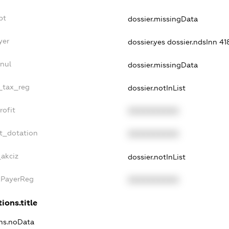
bt
dossier.missingData
yer
dossier.yes
dossier.ndsInn 4
nul
dossier.missingData
e_tax_reg
dossier.notInList
rofit
XXXXXXXXXX
t_dotation
XXXXXXXXXX
_akciz
dossier.notInList
xPayerReg
XXXXXXXXXX
ions.title
ons.noData