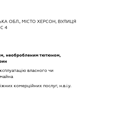
ЬКА ОБЛ., МІСТО ХЕРСОН, ВУЛИЦЯ
С 4
ом, необробленим тютюном,
арин
ксплуатацію власного чи
 майна
них комерційних послуг, н.в.і.у.