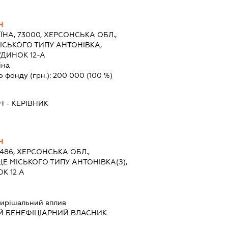
Ч
ЇНА, 73000, ХЕРСОНСЬКА ОБЛ.,
ІСЬКОГО ТИПУ АНТОНІВКА,
ДИНОК 12-А
їна
о фонду (грн.):
200 000
(100 %)
Ч
-
КЕРІВНИК
Ч
3486, ХЕРСОНСЬКА ОБЛ.,
Е МІСЬКОГО ТИПУ АНТОНІВКА(З),
К 12 А
ирішальний вплив
Й БЕНЕФІЦІАРНИЙ ВЛАСНИК