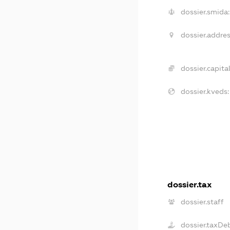
dossier.smida:
dossier.addres
dossier.capital
dossier.kveds:
dossier.tax
dossier.staff
dossier.taxDe