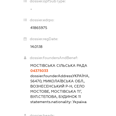
dossier.opfSubType:
-
dossier.edrpo:
41865975
dossier.regDate:
14.01.18
dossier.foundersAndBenef:
МОСТІВСЬКА СІЛЬСЬКА РАДА
04375033
dossier.founderAddress
УКРАЇНА,
56470, МИКОЛАЇВСЬКА ОБЛ.,
ВОЗНЕСЕНСЬКИЙ Р-Н, СЕЛО
МОСТОВЕ, МОСТІВСЬКА ТГ,
ВУЛ.СТЕПОВА, БУДИНОК 11
statements.nationality:
Україна
dossier.heads: