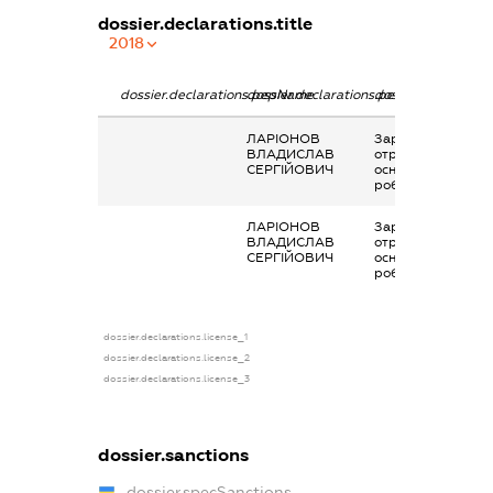
dossier.declarations.title
2018
dossier.declarations.pepName
dossier.declarations.personName
dossier.declaratio
ЛАРІОНОВ
Заробітна плата
ВЛАДИСЛАВ
отримана за
СЕРГІЙОВИЧ
основним місцем
роботи
ЛАРІОНОВ
Заробітна плата
ВЛАДИСЛАВ
отримана за
СЕРГІЙОВИЧ
основним місцем
роботи
dossier.declarations.license_1
dossier.declarations.license_2
dossier.declarations.license_3
dossier.sanctions
dossier.specSanctions