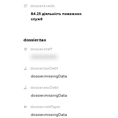
dossier.kveds:
84.25
діяльність пожежних
служб
dossier.tax
dossier.staff
XXXXXXXXXX
dossier.taxDebt
dossier.missingData
dossier.esvDebt
dossier.missingData
dossier.ndsPayer
dossier.missingData