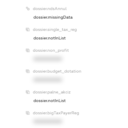
dossier.ndsAnnul
dossier.missingData
dossier.single_tax_reg
dossier.notInList
dossier.non_profit
XXXXXXXXXX
dossier.budget_dotation
XXXXXXXXXX
dossier.palne_akciz
dossier.notInList
dossier.bigTaxPayerReg
XXXXXXXXXX