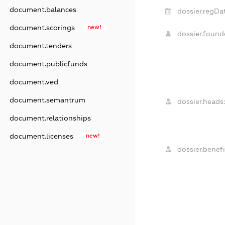
document.balances
dossier.regDat
document.scorings
new!
dossier.foun
document.tenders
document.publicfunds
document.ved
document.semantrum
dossier.heads:
document.relationships
document.licenses
new!
dossier.benefi