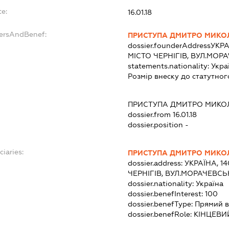
e:
16.01.18
dersAndBenef:
ПРИСТУПА ДМИТРО МИК
dossier.founderAddress
УКРА
МІСТО ЧЕРНІГІВ, ВУЛ.МО
statements.nationality:
Укра
Розмір внеску до статутног
ПРИСТУПА ДМИТРО МИК
dossier.from 16.01.18
dossier.position -
ciaries:
ПРИСТУПА ДМИТРО МИК
dossier.address:
УКРАЇНА, 14
ЧЕРНІГІВ, ВУЛ.МОРАЧЕВС
dossier.nationality:
Україна
dossier.benefInterest:
100
dossier.benefType:
Прямий в
dossier.benefRole:
КІНЦЕВИ