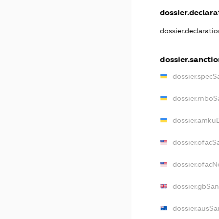
dossier.declarat
dossier.declarati
dossier.sanctio
dossier.specS
dossier.rnboS
dossier.amkuB
dossier.ofacS
dossier.ofac
dossier.gbSan
dossier.ausSa