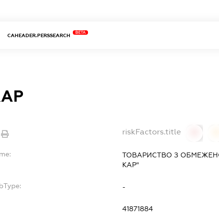
BETA
CAHEADER.PERSSEARCH
КАР
riskFactors.title
0
ame:
ТОВАРИСТВО З ОБМЕЖЕН
КАР"
bType:
-
41871884