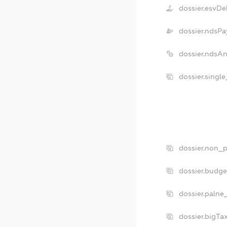
dossier.esvDe
dossier.ndsPa
dossier.ndsA
dossier.singl
dossier.non_p
dossier.budg
dossier.palne
dossier.bigT