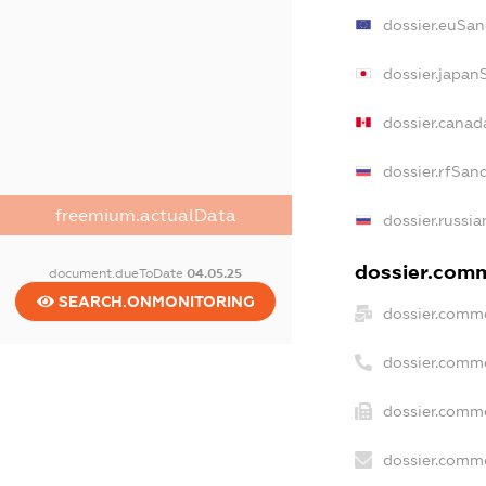
dossier.euSan
dossier.japan
dossier.canad
dossier.rfSan
freemium.actualData
dossier.russia
dossier.comme
document.dueToDate
04.05.25
SEARCH.ONMONITORING
dossier.comme
dossier.comm
dossier.comme
dossier.comme