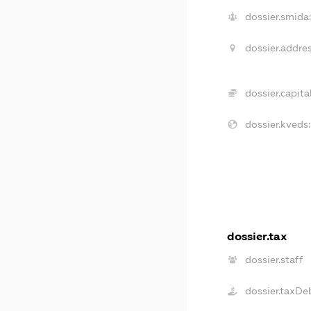
dossier.smida:
dossier.addres
dossier.capital
dossier.kveds:
dossier.tax
dossier.staff
dossier.taxDe