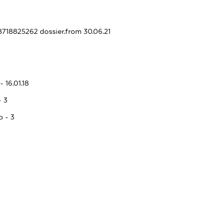
18718825262
dossier.from 30.06.21
 16.01.18
- 3
p - 3