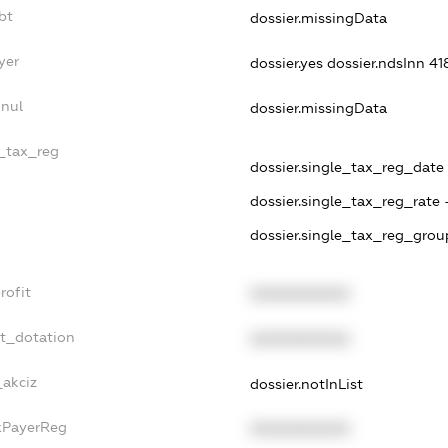
bt
dossier.missingData
yer
dossier.yes
dossier.ndsInn 4
nnul
dossier.missingData
e_tax_reg
dossier.single_tax_reg_date -
dossier.single_tax_reg_rate 
dossier.single_tax_reg_grou
rofit
XXXXXXXXXX
et_dotation
XXXXXXXXXX
_akciz
dossier.notInList
axPayerReg
XXXXXXXXXX