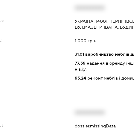
XXXXXXXXXX
s:
УКРАЇНА, 14001, ЧЕРНІГІВС
ВУЛ.МАЗЕПИ ІВАНА, БУДИ
:
1 000 грн.
31.01
виробництво меблів для
77.39
надання в оренду інши
н.в.і.у.
95.24
ремонт меблів і дома
XXXXXXXXXX
bt
dossier.missingData