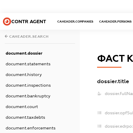
CONTR AGENT
CAHEADER.COMPANIES
CAHEADER.PERSONS
CAHEADER.SEARCH
document.dossier
ФАСТ 
document.statements
document.history
dossier.title
document.inspections
dossier.fullN
document.bankruptcy
document.court
dossier.opfSu
document.taxdebts
dossier.edrpo:
document.enforcements