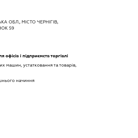
ЬКА ОБЛ., МІСТО ЧЕРНІГІВ,
НОК 59
 офісів і підприємств торгівлі
х машин, устатковання та товарів,
шнього начиння