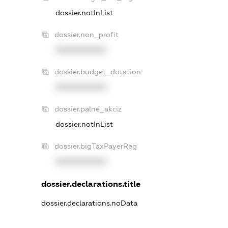
dossier.notInList
dossier.non_profit
XXXXXXXXXX
dossier.budget_dotation
XXXXXXXXXX
dossier.palne_akciz
dossier.notInList
dossier.bigTaxPayerReg
XXXXXXXXXX
dossier.declarations.title
dossier.declarations.noData