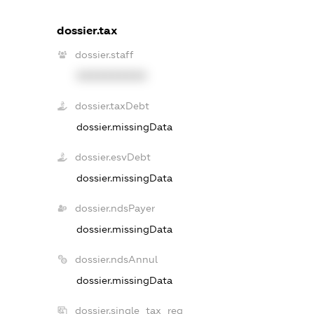
dossier.tax
dossier.staff
XXXXXXXXXX
dossier.taxDebt
dossier.missingData
dossier.esvDebt
dossier.missingData
dossier.ndsPayer
dossier.missingData
dossier.ndsAnnul
dossier.missingData
dossier.single_tax_reg