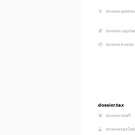
dossier.addres
dossier.capital
dossier.kveds:
dossier.tax
dossier.staff
dossier.taxDe