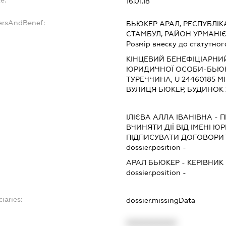
e:
16.01.18
ersAndBenef:
БЬЮКЕР АРАЛ, РЕСПУБЛІКА
СТАМБУЛ, РАЙОН УРМАНІЄ
Розмір внеску до статутног
КІНЦЕВИЙ БЕНЕФІЦІАРНИ
ЮРИДИЧНОЇ ОСОБИ-БЬЮКЕ
ТУРЕЧЧИНА, U 24460185 М
ВУЛИЦЯ БЮКЕР, БУДИНОК 
ІЛІЄВА АЛЛА ІВАНІВНА
-
П
ВЧИНЯТИ ДІЇ ВІД ІМЕНІ Ю
ПІДПИСУВАТИ ДОГОВОРИ
dossier.position -
АРАЛ БЬЮКЕР
-
КЕРІВНИК
dossier.position -
iaries:
dossier.missingData
XXXXXXXXXX