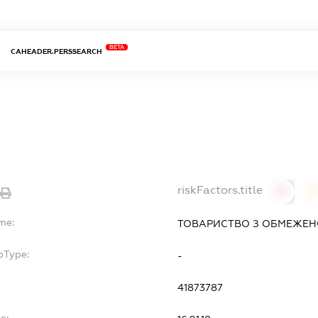
BETA
CAHEADER.PERSSEARCH
riskFactors.title
0
me:
ТОВАРИСТВО З ОБМЕЖЕН
bType:
-
41873787