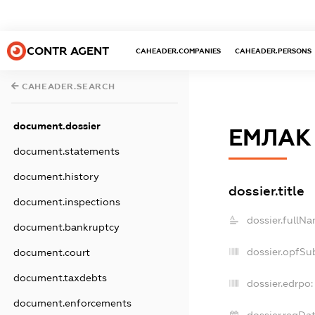
CONTR AGENT
CAHEADER.COMPANIES
CAHEADER.PERSONS
CAHEADER.SEARCH
document.dossier
ЕМЛАК
document.statements
document.history
dossier.title
document.inspections
dossier.fullNa
document.bankruptcy
dossier.opfSu
document.court
document.taxdebts
dossier.edrpo:
document.enforcements