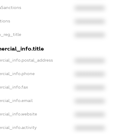
aSanctions
XXXXXXXXXX
tions
XXXXXXXXXX
n_reg_title
XXXXXXXXXX
rcial_info.title
rcial_info.postal_address
XXXXXXXXXX
rcial_info.phone
XXXXXXXXXX
rcial_info.fax
XXXXXXXXXX
rcial_info.email
XXXXXXXXXX
rcial_info.website
XXXXXXXXXX
cial_info.activity
XXXXXXXXXX