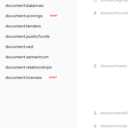
dossier.regDat
document.balances
dossier.found
document.scorings
new!
document.tenders
document.publicfunds
document.ved
document.semantrum
dossier.heads:
document.relationships
document.licenses
new!
dossier.benefic
dossier.smida: