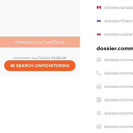
dossier.canad
dossier.rfSanc
dossier.russia
freemium.actualData
dossier.comme
document.dueToDate
29.06.24
dossier.comme
SEARCH.ONMONITORING
dossier.comme
dossier.comme
dossier.comme
dossier.comme
dossier.commer