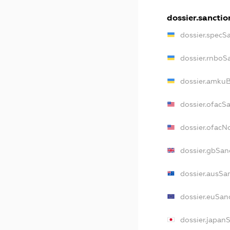
dossier.sanctio
dossier.specS
dossier.rnboS
dossier.amkuB
dossier.ofacS
dossier.ofac
dossier.gbSan
dossier.ausSa
dossier.euSan
dossier.japan