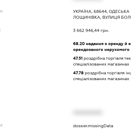
s:
УКРАЇНА, 68644, ОДЕСЬКА 
ЛОЩИНІВКА, ВУЛИЦЯ БОЛ
:
3 662 946,44 грн.
68.20
надання в оренду й е
орендованого нерухомого
47.51
роздрібна торгівля те
спеціалізованих магазинах
47.78
роздрібна торгівля і
спеціалізованих магазинах
XXXXXXXXXX
bt
dossier.missingData