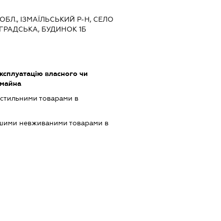
ОБЛ., ІЗМАЇЛЬСЬКИЙ Р-Н, СЕЛО
ГРАДСЬКА, БУДИНОК 1Б
ксплуатацію власного чи
 майна
кстильними товарами в
ншими невживаними товарами в