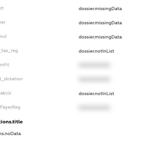
bt
dossier.missingData
yer
dossier.missingData
nul
dossier.missingData
e_tax_reg
dossier.notInList
rofit
XXXXXXXXXX
t_dotation
XXXXXXXXXX
_akciz
dossier.notInList
xPayerReg
XXXXXXXXXX
ions.title
ons.noData