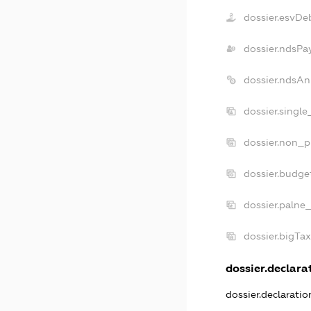
dossier.esvDe
dossier.ndsPa
dossier.ndsAn
dossier.singl
dossier.non_p
dossier.budge
dossier.palne
dossier.bigTa
dossier.declarat
dossier.declarati