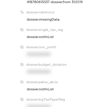
418780615537
dossier.from 31.01.19
dossier.ndsAnnul
dossier.missingData
dossier.single_tax_reg
dossier.notInList
dossier.non_profit
XXXXXXXXXX
dossier.budget_dotation
XXXXXXXXXX
dossier.palne_akciz
dossier.notInList
dossier.bigTaxPayerReg
XXXXXXXXXX