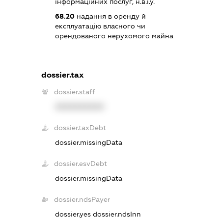
інформаційних послуг, н.в.і.у.
68.20
надання в оренду й
експлуатацію власного чи
орендованого нерухомого майна
dossier.tax
dossier.staff
XXXXXXXXXX
dossier.taxDebt
dossier.missingData
dossier.esvDebt
dossier.missingData
dossier.ndsPayer
dossier.yes
dossier.ndsInn