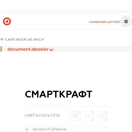
CAHEADER.GETTEST
CAHEADER.SEARCH
document.dossier
СМАРТКРАФТ
riskFactors.title
0
0
0
dossier.fullName: