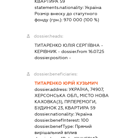
КВАРТИРА 59
statements.nationality:
Україна
Розмір внеску до статутного
фонду (грн.):
970 000
(100 %)
dossier.heads:
ТИТАРЕНКО ЮЛІЯ СЕРГІЇВНА
-
КЕРІВНИК
- dossier.from 16.07.25
dossier.position -
dossier.beneficiaries:
ТИТАРЕНКО ЮРІЙ КУЗЬМИЧ
dossier.address:
УКРАЇНА, 74907,
ХЕРСОНСЬКА ОБЛ., МІСТО НОВА
КАХОВКА(З), ПР.ПЕРЕМОГИ,
БУДИНОК 23, КВАРТИРА 59
dossier.nationality:
Україна
dossier.benefInterest:
100
dossier.benefType:
Прямий
вирішальний вплив