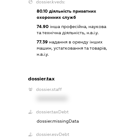
dossier.kveds:
80.10
діяльність приватних
охоронних служб
74.90
інша професійна, наукова
та технічна діяльність, н.в.і.у.
77.39
надання в оренду інших
машин, устатковання та товарів,
н.в.і.у.
dossier.tax
dossier.staff
XXXXXXXXXX
dossier.taxDebt
dossier.missingData
dossier.esvDebt