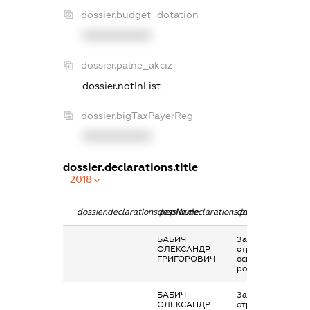
dossier.budget_dotation
XXXXXXXXXX
dossier.palne_akciz
dossier.notInList
dossier.bigTaxPayerReg
XXXXXXXXXX
dossier.declarations.title
2018
dossier.declarations.pepName
dossier.declarations.personName
dossier.declaratio
БАБИЧ
Заробітна плата
ОЛЕКСАНДР
отримана за
ГРИГОРОВИЧ
основним місцем
роботи
БАБИЧ
Заробітна плата
ОЛЕКСАНДР
отримана за