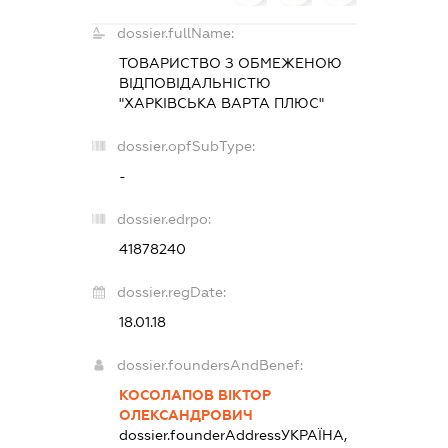
dossier.fullName:
ТОВАРИСТВО З ОБМЕЖЕНОЮ
ВІДПОВІДАЛЬНІСТЮ
"ХАРКІВСЬКА ВАРТА ПЛЮС"
dossier.opfSubType:
-
dossier.edrpo:
41878240
dossier.regDate:
18.01.18
dossier.foundersAndBenef:
КОСОЛАПОВ ВІКТОР
ОЛЕКСАНДРОВИЧ
dossier.founderAddress
УКРАЇНА,