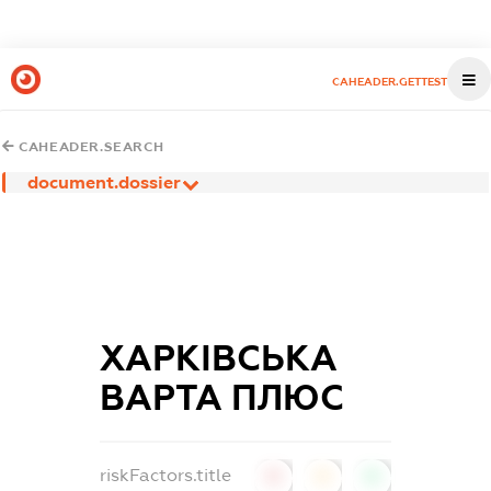
CAHEADER.GETTEST
CAHEADER.SEARCH
document.dossier
ХАРКІВСЬКА
ВАРТА ПЛЮС
riskFactors.title
0
0
0