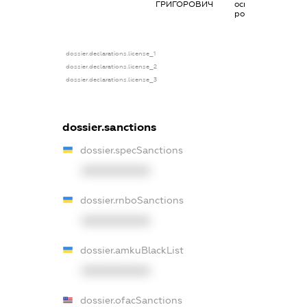
ГРИГОРОВИЧ
основним місцем
роботи
dossier.declarations.license_1
dossier.declarations.license_2
dossier.declarations.license_3
dossier.sanctions
dossier.specSanctions
XXXXXXXXXX
dossier.rnboSanctions
XXXXXXXXXX
dossier.amkuBlackList
XXXXXXXXXX
dossier.ofacSanctions