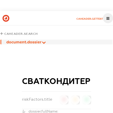
CAHEADER.GETTEST
CAHEADER.SEARCH
document.dossier
СВАТКОНДИТЕР
riskFactors.title
0
0
0
dossier.fullName: