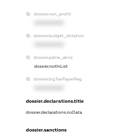
dossier.non_profit
XXXXXXXXXX
dossier.budget_dotation
XXXXXXXXXX
dossier.palne_akciz
dossier.notInList
dossier.bigTaxPayerReg
XXXXXXXXXX
dossier.declarations.title
dossier.declarations.noData
dossier.sanctions