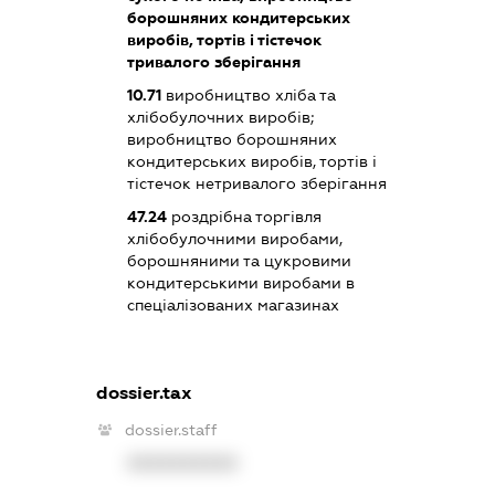
борошняних кондитерських
виробів, тортів і тістечок
тривалого зберігання
10.71
виробництво хліба та
хлібобулочних виробів;
виробництво борошняних
кондитерських виробів, тортів і
тістечок нетривалого зберігання
47.24
роздрібна торгівля
хлібобулочними виробами,
борошняними та цукровими
кондитерськими виробами в
спеціалізованих магазинах
dossier.tax
dossier.staff
XXXXXXXXXX