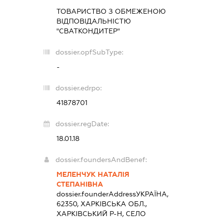
ТОВАРИСТВО З ОБМЕЖЕНОЮ
ВІДПОВІДАЛЬНІСТЮ
"СВАТКОНДИТЕР"
dossier.opfSubType:
-
dossier.edrpo:
41878701
dossier.regDate:
18.01.18
dossier.foundersAndBenef:
МЕЛЕНЧУК НАТАЛІЯ
СТЕПАНІВНА
dossier.founderAddress
УКРАЇНА,
62350, ХАРКІВСЬКА ОБЛ.,
ХАРКІВСЬКИЙ Р-Н, СЕЛО