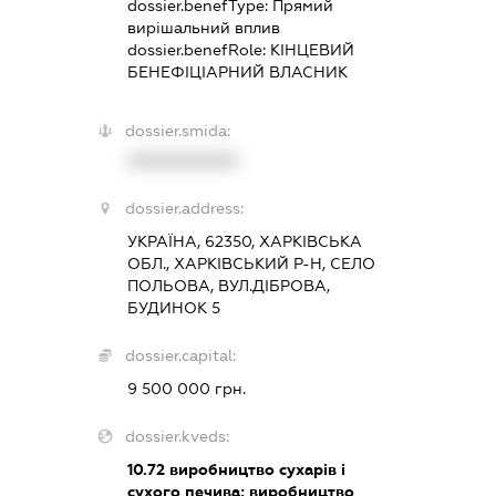
dossier.benefType:
Прямий
вирішальний вплив
dossier.benefRole:
КІНЦЕВИЙ
БЕНЕФІЦІАРНИЙ ВЛАСНИК
dossier.smida:
XXXXXXXXXX
dossier.address:
УКРАЇНА, 62350, ХАРКІВСЬКА
ОБЛ., ХАРКІВСЬКИЙ Р-Н, СЕЛО
ПОЛЬОВА, ВУЛ.ДІБРОВА,
БУДИНОК 5
dossier.capital:
9 500 000 грн.
dossier.kveds:
10.72
виробництво сухарів і
сухого печива; виробництво