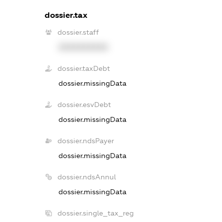
dossier.tax
dossier.staff
XXXXXXXXXX
dossier.taxDebt
dossier.missingData
dossier.esvDebt
dossier.missingData
dossier.ndsPayer
dossier.missingData
dossier.ndsAnnul
dossier.missingData
dossier.single_tax_reg