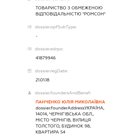
ТОВАРИСТВО З ОБМЕЖЕНОЮ
ВІДПОВІДАЛЬНІСТЮ "РОМСОН"
dossier.opfSubType:
-
dossier.edrpo:
41879946
dossier.regDate:
21.01.18
dossier.foundersAndBenef:
ПАНЧЕНКО ЮЛІЯ МИКОЛАЇВНА
dossier.founderAddress
УКРАЇНА,
14014, ЧЕРНІГІВСЬКА ОБЛ.,
МІСТО ЧЕРНІГІВ, ВУЛИЦЯ
ТОЛСТОГО, БУДИНОК 98,
КВАРТИРА 54