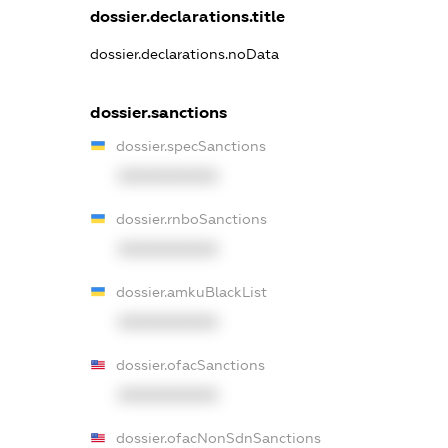
dossier.declarations.title
dossier.declarations.noData
dossier.sanctions
dossier.specSanctions
XXXXXXXXXX
dossier.rnboSanctions
XXXXXXXXXX
dossier.amkuBlackList
XXXXXXXXXX
dossier.ofacSanctions
XXXXXXXXXX
dossier.ofacNonSdnSanctions