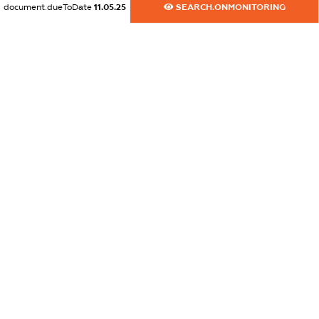
document.dueToDate
11.05.25
SEARCH.ONMONITORING
XXXXXXXXXX
dossier.commercial_info.activity
XXXXXXXXXX
freemium.exampleText_1
freemium.exampleText_2
freemium.anonymousPerSearch2
FREEMIUM.DETAILS
FREEMIUM.REGISTER