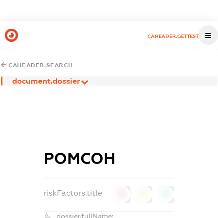
CAHEADER.GETTEST
CAHEADER.SEARCH
document.dossier
РОМСОН
riskFactors.title
0
0
0
dossier.fullName: