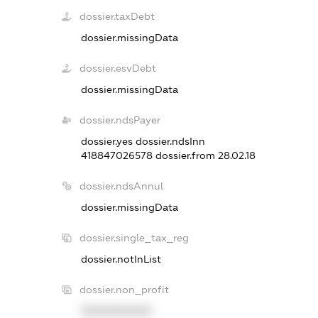
dossier.taxDebt
dossier.missingData
dossier.esvDebt
dossier.missingData
dossier.ndsPayer
dossier.yes
dossier.ndsInn
418847026578
dossier.from 28.02.18
dossier.ndsAnnul
dossier.missingData
dossier.single_tax_reg
dossier.notInList
dossier.non_profit
XXXXXXXXXX