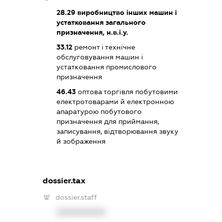
28.29
виробництво інших машин і
устатковання загального
призначення, н.в.і.у.
33.12
ремонт і технічне
обслуговування машин і
устатковання промислового
призначення
46.43
оптова торгівля побутовими
електротоварами й електронною
апаратурою побутового
призначення для приймання,
записування, відтворювання звуку
й зображення
dossier.tax
dossier.staff
XXXXXXXXXX