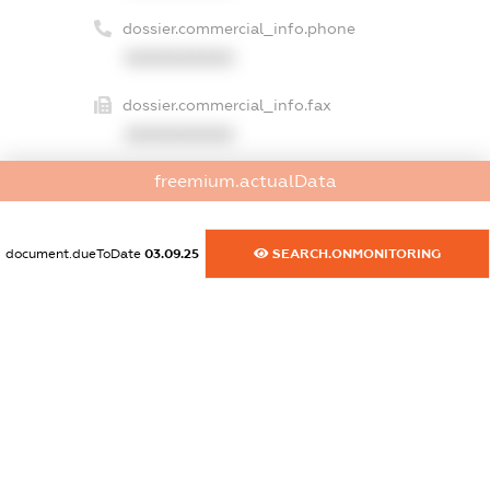
dossier.commercial_info.phone
XXXXXXXXXX
dossier.commercial_info.fax
XXXXXXXXXX
freemium.actualData
dossier.commercial_info.email
XXXXXXXXXX
document.dueToDate
03.09.25
SEARCH.ONMONITORING
dossier.commercial_info.website
XXXXXXXXXX
dossier.commercial_info.activity
XXXXXXXXXX
freemium.exampleText_1
freemium.exampleText_2