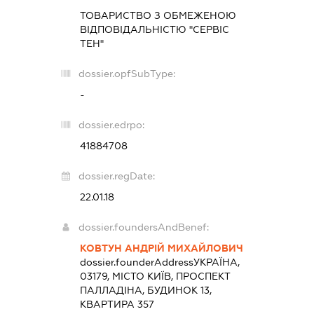
ТОВАРИСТВО З ОБМЕЖЕНОЮ
ВІДПОВІДАЛЬНІСТЮ "СЕРВІС
ТЕН"
dossier.opfSubType:
-
dossier.edrpo:
41884708
dossier.regDate:
22.01.18
dossier.foundersAndBenef:
КОВТУН АНДРІЙ МИХАЙЛОВИЧ
dossier.founderAddress
УКРАЇНА,
03179, МІСТО КИЇВ, ПРОСПЕКТ
ПАЛЛАДІНА, БУДИНОК 13,
КВАРТИРА 357