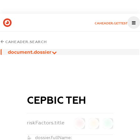
CAHEADER.GETTEST
CAHEADER.SEARCH
document.dossier
СЕРВІС ТЕН
riskFactors.title
0
0
0
dossier.fullName: