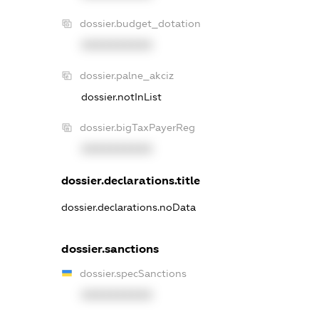
dossier.budget_dotation
XXXXXXXXXX
dossier.palne_akciz
dossier.notInList
dossier.bigTaxPayerReg
XXXXXXXXXX
dossier.declarations.title
dossier.declarations.noData
dossier.sanctions
dossier.specSanctions
XXXXXXXXXX