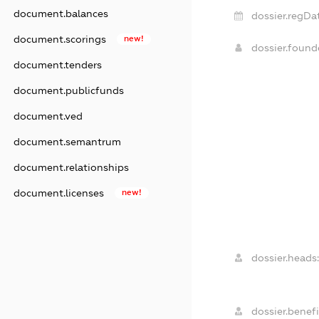
document.balances
dossier.regDa
document.scorings
new!
dossier.foun
document.tenders
document.publicfunds
document.ved
document.semantrum
document.relationships
document.licenses
new!
dossier.heads:
dossier.benefi