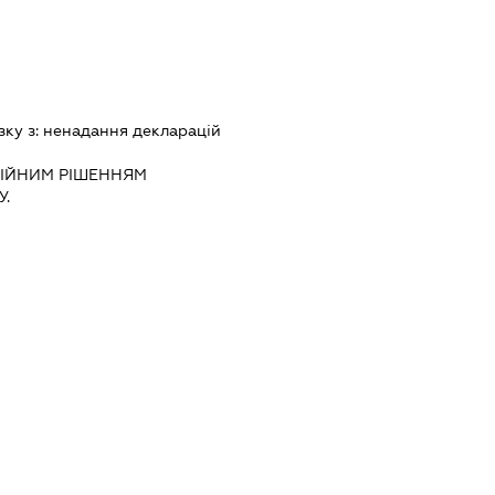
зку з:
ненадання декларацiй
IЙНИМ РIШЕННЯМ
.