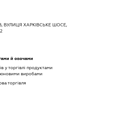
ЇВ, ВУЛИЦЯ ХАРКІВСЬКЕ ШОСЕ,
2
тами й овочами
ів у торгівлі продуктами
ютюновими виробами
ова торгівля