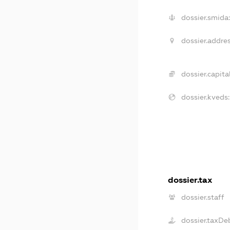
dossier.smida:
dossier.addres
dossier.capital
dossier.kveds:
dossier.tax
dossier.staff
dossier.taxDe