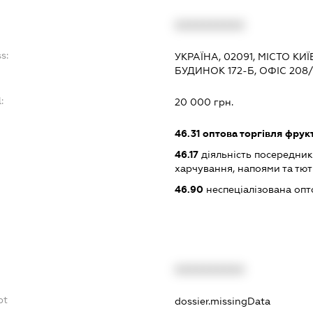
XXXXXXXXXX
s:
УКРАЇНА, 02091, МІСТО КИ
БУДИНОК 172-Б, ОФІС 208/
:
20 000 грн.
46.31
оптова торгівля фрук
46.17
діяльність посередник
харчування, напоями та т
46.90
неспеціалізована опт
XXXXXXXXXX
bt
dossier.missingData