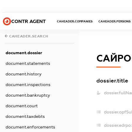
CONTR AGENT
CAHEADER.COMPANIES
CAHEADER.PERSONS
CAHEADER.SEARCH
document.dossier
САЙРО
document.statements
document.history
dossier.title
document.inspections
dossier.fullN
document.bankruptcy
document.court
dossier.opfSu
document.taxdebts
dossier.edrpo:
document.enforcements