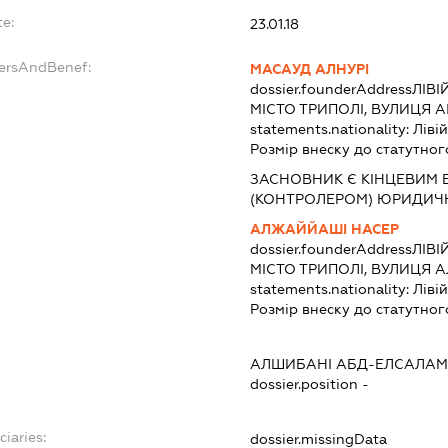
te:
23.01.18
dersAndBenef:
МАСАУД АЛНУРІ
dossier.founderAddress
ЛІВІ
МІСТО ТРИПОЛІ, ВУЛИЦЯ А
statements.nationality:
Ліві
Розмір внеску до статутног
ЗАСНОВНИК Є КІНЦЕВИМ
(КОНТРОЛЕРОМ) ЮРИДИЧ
АЛЖАЙЙАШІ НАСЕР
dossier.founderAddress
ЛІВІ
МІСТО ТРИПОЛІ, ВУЛИЦЯ 
statements.nationality:
Ліві
Розмір внеску до статутног
АЛШИБАНІ АБД-ЕЛСАЛАМ
dossier.position -
ciaries:
dossier.missingData