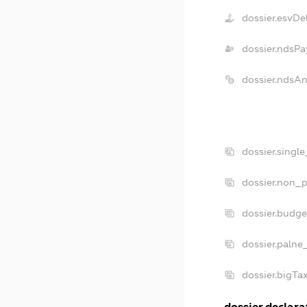
dossier.esvDe
dossier.ndsPa
dossier.ndsA
dossier.singl
dossier.non_p
dossier.budg
dossier.palne
dossier.bigT
dossier.declarat