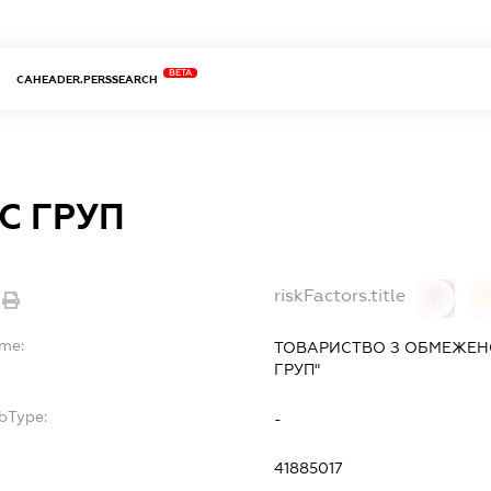
BETA
CAHEADER.PERSSEARCH
С ГРУП
riskFactors.title
0
ame:
ТОВАРИСТВО З ОБМЕЖЕН
ГРУП"
bType:
-
41885017