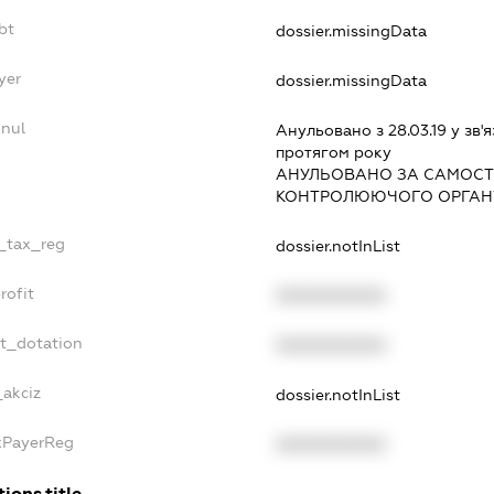
bt
dossier.missingData
yer
dossier.missingData
nnul
Анульовано з 28.03.19 у зв'я
протягом року
АНУЛЬОВАНО ЗА САМОСТ
КОНТРОЛЮЮЧОГО ОРГАНУ
e_tax_reg
dossier.notInList
rofit
XXXXXXXXXX
et_dotation
XXXXXXXXXX
_akciz
dossier.notInList
axPayerReg
XXXXXXXXXX
ions.title