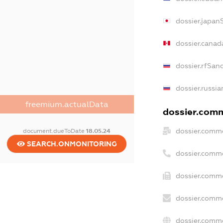
dossier.japan
dossier.canad
dossier.rfSan
dossier.russia
freemium.actualData
dossier.comme
dossier.comme
document.dueToDate
18.05.24
SEARCH.ONMONITORING
dossier.comm
dossier.comme
dossier.comme
dossier.comme