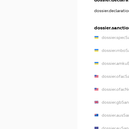
dossier.declarati
dossier.sanctio
dossier.specS
dossier.rnboS
dossier.amkuB
dossier.ofacS
dossier.ofac
dossier.gbSan
dossier.ausSa
dossier.euSan