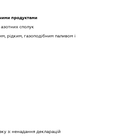
чними продуктами
 азотних сполук
им, рідким, газоподібним паливом і
зку з:
ненадання декларацiй