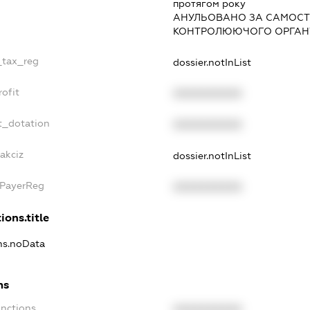
протягом року
АНУЛЬОВАНО ЗА САМОСТ
КОНТРОЛЮЮЧОГО ОРГАНУ
_tax_reg
dossier.notInList
ofit
XXXXXXXXXX
t_dotation
XXXXXXXXXX
akciz
dossier.notInList
xPayerReg
XXXXXXXXXX
ions.title
ons.noData
ns
anctions
XXXXXXXXXX