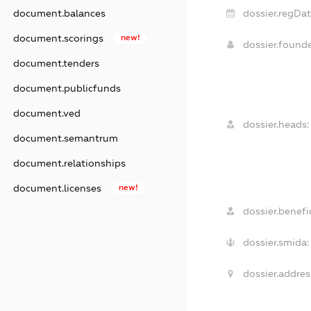
dossier.regDat
document.balances
document.scorings
new!
dossier.found
document.tenders
document.publicfunds
document.ved
dossier.heads:
document.semantrum
document.relationships
document.licenses
new!
dossier.benefic
dossier.smida:
dossier.addres