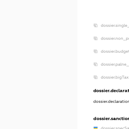
dossier.single
dossier.non_pr
dossier.budge
dossier.palne_
dossier.bigTa
dossier.declarat
dossier.declarati
dossier.sanctio
dossier.specS