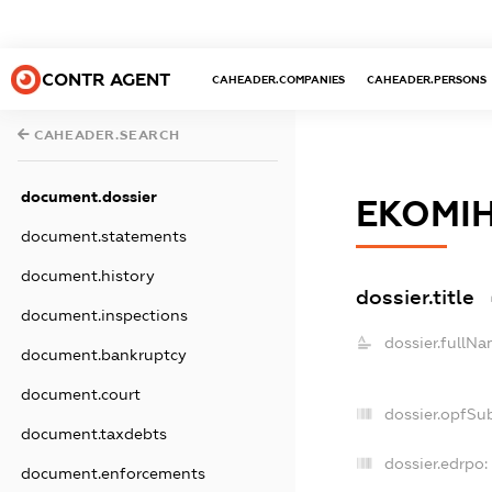
CONTR AGENT
CAHEADER.COMPANIES
CAHEADER.PERSONS
CAHEADER.SEARCH
document.dossier
ЕКОМІ
document.statements
document.history
dossier.title
document.inspections
dossier.fullNa
document.bankruptcy
document.court
dossier.opfSu
document.taxdebts
dossier.edrpo:
document.enforcements