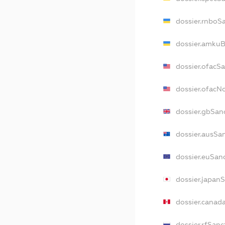
dossier.rnboS
dossier.amkuB
dossier.ofacS
dossier.ofac
dossier.gbSan
dossier.ausSa
dossier.euSan
dossier.japan
dossier.canad
dossier.rfSanc