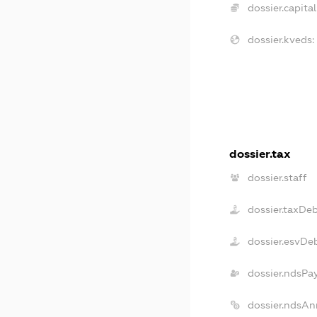
dossier.capital
dossier.kveds:
dossier.tax
dossier.staff
dossier.taxDe
dossier.esvDe
dossier.ndsPa
dossier.ndsAn