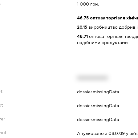
:
1 000 грн.
46.75
оптова торгівля хімі
20.15
виробництво добрив і
46.71
оптова торгівля тверд
подібними продуктами
XXXXXXXXXX
bt
dossier.missingData
bt
dossier.missingData
yer
dossier.missingData
nul
Анульовано з 08.07.19 у зв'я