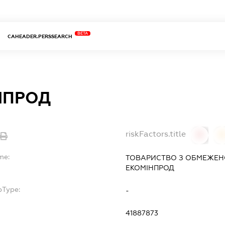
BETA
CAHEADER.PERSSEARCH
НПРОД
riskFactors.title
0
0
me:
ТОВАРИСТВО З ОБМЕЖЕН
ЕКОМІНПРОД
bType:
-
41887873