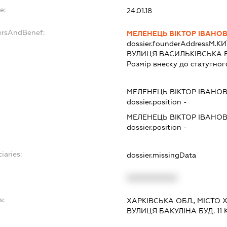
e:
24.01.18
ersAndBenef:
МЕЛЕНЕЦЬ ВІКТОР ІВАНО
dossier.founderAddress
М.КИ
ВУЛИЦЯ ВАСИЛЬКІВСЬКА БУ
Розмір внеску до статутног
МЕЛЕНЕЦЬ ВІКТОР ІВАНО
dossier.position -
МЕЛЕНЕЦЬ ВІКТОР ІВАНО
dossier.position -
iaries:
dossier.missingData
XXXXXXXXXX
s:
ХАРКІВСЬКА ОБЛ., МІСТО
ВУЛИЦЯ БАКУЛІНА БУД. 11 К