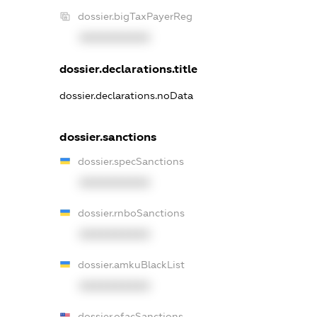
dossier.bigTaxPayerReg
XXXXXXXXXX
dossier.declarations.title
dossier.declarations.noData
dossier.sanctions
dossier.specSanctions
XXXXXXXXXX
dossier.rnboSanctions
XXXXXXXXXX
dossier.amkuBlackList
XXXXXXXXXX
dossier.ofacSanctions