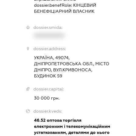
dossier.benefRole:
КІНЦЕВИЙ
БЕНЕФІЦІАРНИЙ ВЛАСНИК
dossier.smida:
XXXXXXXXXX
dossier.address:
УКРАЇНА, 49074,
ДНІПРОПЕТРОВСЬКА ОБЛ., МІСТО
ДНІПРО, ВУЛ.КРИВОНОСА,
БУДИНОК 59
dossier.capital:
30 000 грн.
dossier.kveds:
46.52
оптова торгівля
електронним і телекомунікаційним
устаткованням, деталями до нього