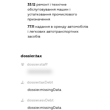
33.12
ремонт і технічне
обслуговування машин і
устатковання промислового
призначення
77.11
надання в оренду автомобілів
і легкових автотранспортних
засобів
dossier.tax
dossier.staff
XXXXXXXXXX
dossier.taxDebt
dossier.missingData
dossier.esvDebt
dossier.missingData