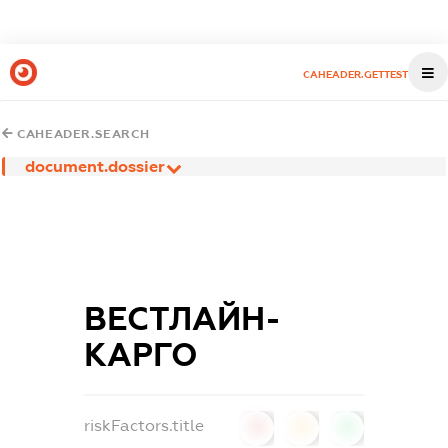
CAHEADER.GETTEST
CAHEADER.SEARCH
document.dossier
ВЕСТЛАЙН-
КАРГО
riskFactors.title
0
0
0