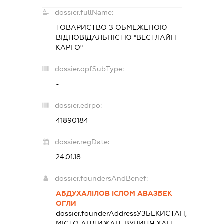
dossier.fullName:
ТОВАРИСТВО З ОБМЕЖЕНОЮ
ВІДПОВІДАЛЬНІСТЮ "ВЕСТЛАЙН-
КАРГО"
dossier.opfSubType:
-
dossier.edrpo:
41890184
dossier.regDate:
24.01.18
dossier.foundersAndBenef:
АБДУХАЛІЛОВ ІСЛОМ АВАЗБЕК
ОГЛИ
dossier.founderAddress
УЗБЕКИСТАН,
МІСТО АНДИЖАН, ВУЛИЦЯ ХАН