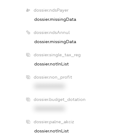
dossier.ndsPayer
dossier.missingData
dossier.ndsAnnul
dossier.missingData
dossier.single_tax_reg
dossier.notInList
dossier.non_profit
XXXXXXXXXX
dossier.budget_dotation
XXXXXXXXXX
dossier.palne_akciz
dossier.notInList