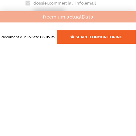
dossier.commercial_info.email
XXXXXXXXXX
freemium.actualData
dossier.commercial_info.website
XXXXXXXXXX
document.dueToDate
05.05.25
SEARCH.ONMONITORING
dossier.commercial_info.activity
XXXXXXXXXX
freemium.exampleText_1
freemium.exampleText_2
freemium.anonymousPerSearch2
FREEMIUM.DETAILS
FREEMIUM.REGISTER