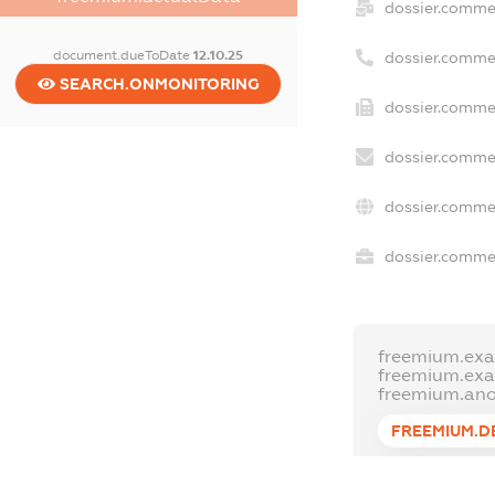
dossier.comme
document.dueToDate
12.10.25
dossier.comme
SEARCH.ONMONITORING
dossier.commer
dossier.commer
dossier.commer
dossier.commer
freemium.exa
freemium.ex
freemium.an
FREEMIUM.D