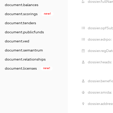
dossier.fullNa
document.balances
document.scorings
new!
document.tenders
dossier.opfSu
document.publicfunds
dossier.edrpo:
document.ved
document.semantrum
dossier.regDat
document.relationships
dossier.heads:
document.licenses
new!
dossier.benefic
dossier.smida:
dossier.addres