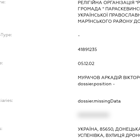
me:
РЕЛІГІЙНА ОРГАНІЗАЦІЯ 
ГРОМАДА " ПАРАСКЕВИНСЬ
УКРАЇНСЬКОЇ ПРАВОСЛАВН
МАР'ЇНСЬКОГО РАЙОНУ ДО
bType:
-
41891235
e:
05.12.02
МУРАЧОВ АРКАДІЙ ВІКТО
dossier.position -
iaries:
dossier.missingData
XXXXXXXXXX
s:
УКРАЇНА, 85650, ДОНЕЦЬКА
УСПЕНІВКА, ВУЛИЦЯ ДРОН