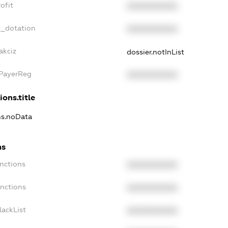
ofit
XXXXXXXXXX
t_dotation
XXXXXXXXXX
akciz
dossier.notInList
xPayerReg
XXXXXXXXXX
ions.title
ns.noData
ns
nctions
XXXXXXXXXX
anctions
XXXXXXXXXX
lackList
XXXXXXXXXX