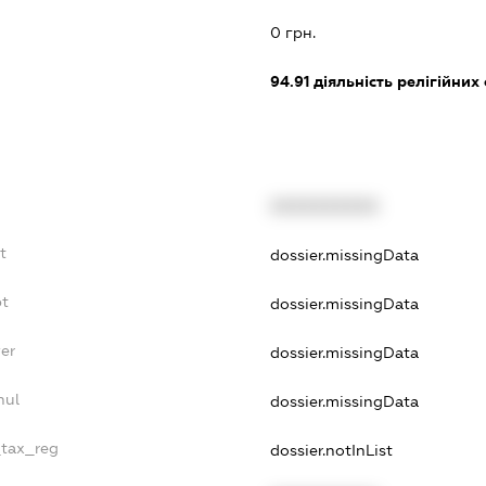
0 грн.
94.91
діяльність релігійних
XXXXXXXXXX
t
dossier.missingData
bt
dossier.missingData
er
dossier.missingData
nul
dossier.missingData
_tax_reg
dossier.notInList