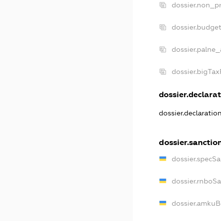
dossier.non_pr
dossier.budge
dossier.palne_
dossier.bigTa
dossier.declarat
dossier.declaratio
dossier.sanctio
dossier.specSa
dossier.rnboS
dossier.amkuB