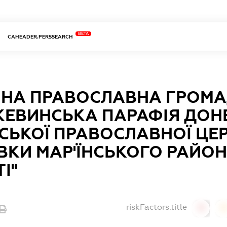
BETA
CAHEADER.PERSSEARCH
ЙНА ПРАВОСЛАВНА ГРОМА
ЕВИНСЬКА ПАРАФІЯ ДОНЕ
СЬКОЇ ПРАВОСЛАВНОЇ ЦЕ
ВКИ МАР'ЇНСЬКОГО РАЙО
І"
riskFactors.title
0
0