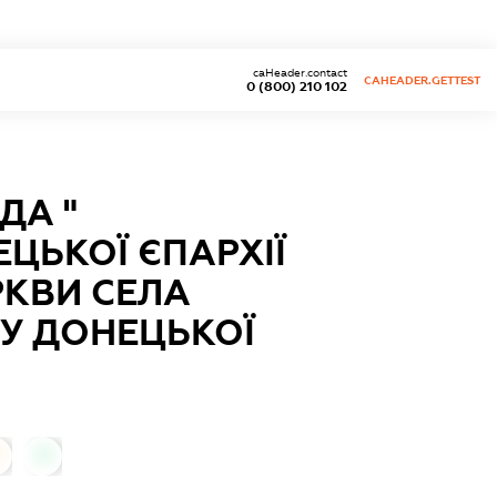
caHeader.contact
CAHEADER.GETTEST
0 (800) 210 102
ДА "
ЦЬКОЇ ЄПАРХІЇ
РКВИ СЕЛА
НУ ДОНЕЦЬКОЇ
0