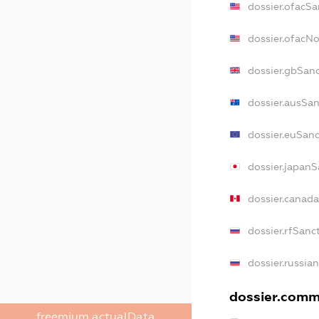
dossier.ofacSa
dossier.ofacN
dossier.gbSan
dossier.ausSan
dossier.euSan
dossier.japanS
dossier.canad
dossier.rfSanc
dossier.russia
dossier.comme
freemium.actualData