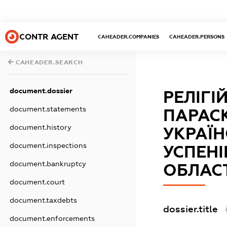
CONTR AGENT
CAHEADER.COMPANIES
CAHEADER.PERSONS
CAHEADER.SEARCH
document.dossier
РЕЛІГІ
document.statements
ПАРАСК
document.history
УКРАЇН
document.inspections
УСПЕНІ
document.bankruptcy
ОБЛАСТ
document.court
document.taxdebts
dossier.title
document.enforcements