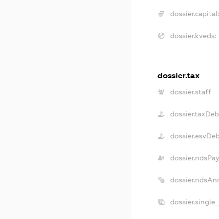
dossier.capital:
dossier.kveds:
dossier.tax
dossier.staff
dossier.taxDeb
dossier.esvDe
dossier.ndsPay
dossier.ndsAn
dossier.single