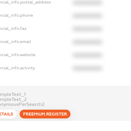
rcial_info.postal_address
XXXXXXXXXX
rcial_info.phone
XXXXXXXXXX
cial_info.fax
XXXXXXXXXX
cial_info.email
XXXXXXXXXX
cial_info.website
XXXXXXXXXX
cial_info.activity
XXXXXXXXXX
mpleText_1
ampleText_2
onymousPerSearch2
ETAILS
FREEMIUM.REGISTER