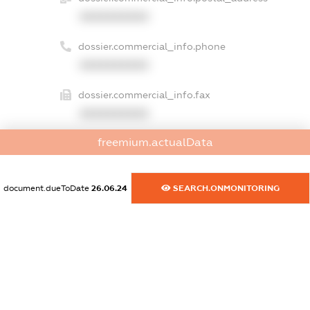
XXXXXXXXXX
dossier.commercial_info.phone
XXXXXXXXXX
dossier.commercial_info.fax
XXXXXXXXXX
freemium.actualData
dossier.commercial_info.email
XXXXXXXXXX
document.dueToDate
26.06.24
SEARCH.ONMONITORING
dossier.commercial_info.website
XXXXXXXXXX
dossier.commercial_info.activity
XXXXXXXXXX