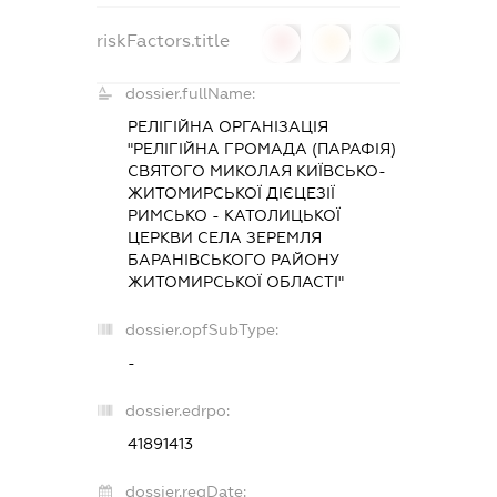
riskFactors.title
0
0
0
dossier.fullName:
РЕЛІГІЙНА ОРГАНІЗАЦІЯ
"РЕЛІГІЙНА ГРОМАДА (ПАРАФІЯ)
СВЯТОГО МИКОЛАЯ КИЇВСЬКО-
ЖИТОМИРСЬКОЇ ДІЄЦЕЗІЇ
РИМСЬКО - КАТОЛИЦЬКОЇ
ЦЕРКВИ СЕЛА ЗЕРЕМЛЯ
БАРАНІВСЬКОГО РАЙОНУ
ЖИТОМИРСЬКОЇ ОБЛАСТІ"
dossier.opfSubType:
-
dossier.edrpo:
41891413
dossier.regDate: