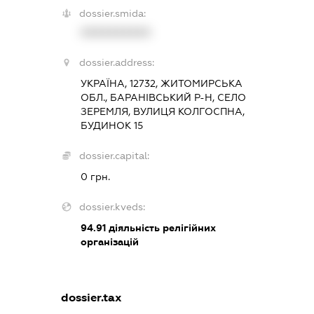
dossier.smida:
XXXXXXXXXX
dossier.address:
УКРАЇНА, 12732, ЖИТОМИРСЬКА
ОБЛ., БАРАНІВСЬКИЙ Р-Н, СЕЛО
ЗЕРЕМЛЯ, ВУЛИЦЯ КОЛГОСПНА,
БУДИНОК 15
dossier.capital:
0 грн.
dossier.kveds:
94.91
діяльність релігійних
організацій
dossier.tax