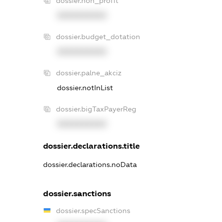
dossier.non_profit
XXXXXXXXXX
dossier.budget_dotation
XXXXXXXXXX
dossier.palne_akciz
dossier.notInList
dossier.bigTaxPayerReg
XXXXXXXXXX
dossier.declarations.title
dossier.declarations.noData
dossier.sanctions
dossier.specSanctions