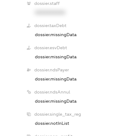
dossier.staff
XXXXXXXXXX
dossier.taxDebt
dossier.missingData
dossier.esvDebt
dossier.missingData
dossier.ndsPayer
dossier.missingData
dossier.ndsAnnul
dossier.missingData
dossier.single_tax_reg
dossier.notInList