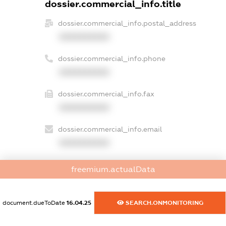
dossier.commercial_info.title
dossier.commercial_info.postal_address
XXXXXXXXXX
dossier.commercial_info.phone
XXXXXXXXXX
dossier.commercial_info.fax
XXXXXXXXXX
dossier.commercial_info.email
XXXXXXXXXX
dossier.commercial_info.website
freemium.actualData
XXXXXXXXXX
dossier.commercial_info.activity
document.dueToDate
16.04.25
SEARCH.ONMONITORING
XXXXXXXXXX