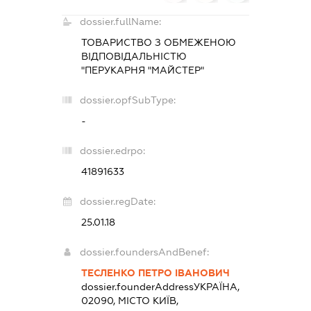
dossier.fullName:
ТОВАРИСТВО З ОБМЕЖЕНОЮ
ВІДПОВІДАЛЬНІСТЮ
"ПЕРУКАРНЯ "МАЙСТЕР"
dossier.opfSubType:
-
dossier.edrpo:
41891633
dossier.regDate:
25.01.18
dossier.foundersAndBenef:
ТЕСЛЕНКО ПЕТРО ІВАНОВИЧ
dossier.founderAddress
УКРАЇНА,
02090, МІСТО КИЇВ,