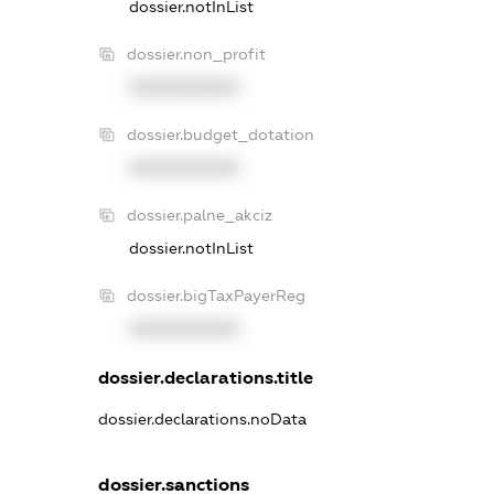
dossier.notInList
dossier.non_profit
XXXXXXXXXX
dossier.budget_dotation
XXXXXXXXXX
dossier.palne_akciz
dossier.notInList
dossier.bigTaxPayerReg
XXXXXXXXXX
dossier.declarations.title
dossier.declarations.noData
dossier.sanctions