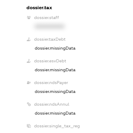
dossier.tax
dossier.staff
XXXXXXXXXX
dossier.taxDebt
dossier.missingData
dossier.esvDebt
dossier.missingData
dossier.ndsPayer
dossier.missingData
dossier.ndsAnnul
dossier.missingData
dossier.single_tax_reg