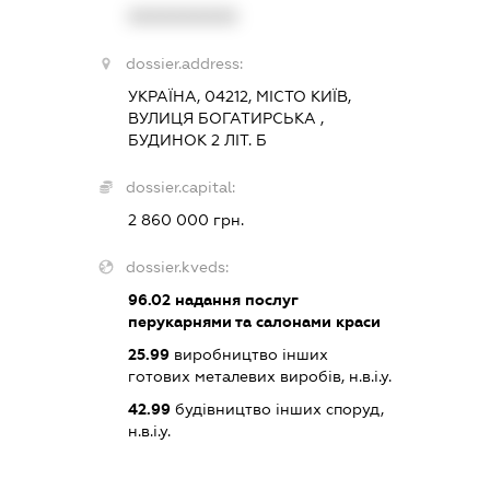
XXXXXXXXXX
dossier.address:
УКРАЇНА, 04212, МІСТО КИЇВ,
ВУЛИЦЯ БОГАТИРСЬКА ,
БУДИНОК 2 ЛІТ. Б
dossier.capital:
2 860 000 грн.
dossier.kveds:
96.02
надання послуг
перукарнями та салонами краси
25.99
виробництво інших
готових металевих виробів, н.в.і.у.
42.99
будівництво інших споруд,
н.в.і.у.