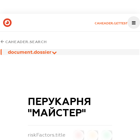
CAHEADER.GETTEST
CAHEADER.SEARCH
document.dossier
ПЕРУКАРНЯ
"МАЙСТЕР"
riskFactors.title
0
0
0