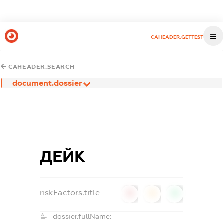
CAHEADER.GETTEST
CAHEADER.SEARCH
document.dossier
ДЕЙК
riskFactors.title
0
0
0
dossier.fullName: