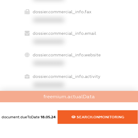
dossier.commercial_info.fax
XXXXXXXXXX
dossier.commercial_info.email
XXXXXXXXXX
dossier.commercial_info.website
XXXXXXXXXX
dossier.commercial_info.activity
XXXXXXXXXX
freemium.actualData
freemium.exampleText_1
freemium.exampleText_2
document.dueToDate
18.05.24
SEARCH.ONMONITORING
freemium.anonymousPerSearch2
FREEMIUM.DETAILS