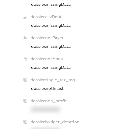
dossier.missingData
dossier.esvDebt
dossier.missingData
dossier.ndsPayer
dossier.missingData
dossier.ndsAnnul
dossier.missingData
dossier.single_tax_reg
dossier.notInList
dossier.non_profit
XXXXXXXXXX
dossier.budget_dotation