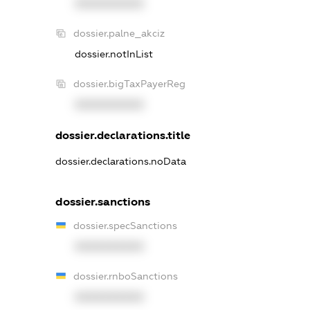
XXXXXXXXXX
dossier.palne_akciz
dossier.notInList
dossier.bigTaxPayerReg
XXXXXXXXXX
dossier.declarations.title
dossier.declarations.noData
dossier.sanctions
dossier.specSanctions
XXXXXXXXXX
dossier.rnboSanctions
XXXXXXXXXX