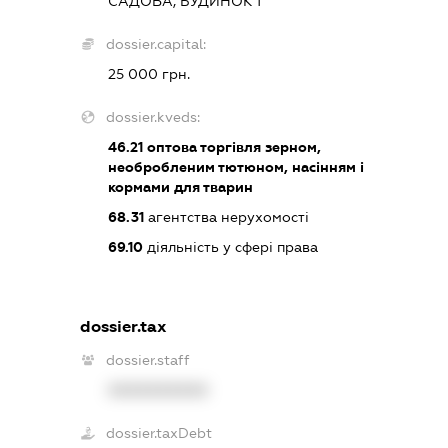
САДОВА, БУДИНОК 1
dossier.capital:
25 000 грн.
dossier.kveds:
46.21
оптова торгівля зерном,
необробленим тютюном, насінням і
кормами для тварин
68.31
агентства нерухомості
69.10
діяльність у сфері права
dossier.tax
dossier.staff
XXXXXXXXXX
dossier.taxDebt