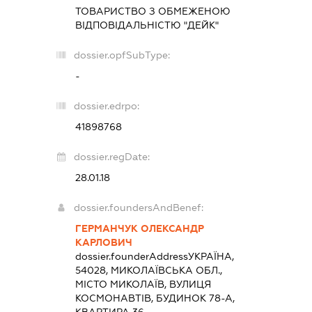
ТОВАРИСТВО З ОБМЕЖЕНОЮ
ВІДПОВІДАЛЬНІСТЮ "ДЕЙК"
dossier.opfSubType:
-
dossier.edrpo:
41898768
dossier.regDate:
28.01.18
dossier.foundersAndBenef:
ГЕРМАНЧУК ОЛЕКСАНДР
КАРЛОВИЧ
dossier.founderAddress
УКРАЇНА,
54028, МИКОЛАЇВСЬКА ОБЛ.,
МІСТО МИКОЛАЇВ, ВУЛИЦЯ
КОСМОНАВТІВ, БУДИНОК 78-А,
КВАРТИРА 36