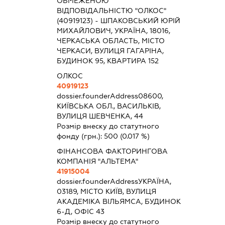
ОБМЕЖЕНОЮ
ВІДПОВІДАЛЬНІСТЮ "ОЛКОС"
(40919123) - ШПАКОВСЬКИЙ ЮРІЙ
МИХАЙЛОВИЧ, УКРАЇНА, 18016,
ЧЕРКАСЬКА ОБЛАСТЬ, МІСТО
ЧЕРКАСИ, ВУЛИЦЯ ГАГАРІНА,
БУДИНОК 95, КВАРТИРА 152
ОЛКОС
40919123
dossier.founderAddress
08600,
КИЇВСЬКА ОБЛ., ВАСИЛЬКІВ,
ВУЛИЦЯ ШЕВЧЕНКА, 44
Розмір внеску до статутного
фонду (грн.):
500
(0.017 %)
ФІНАНСОВА ФАКТОРИНГОВА
КОМПАНІЯ "АЛЬТЕМА"
41915004
dossier.founderAddress
УКРАЇНА,
03189, МІСТО КИЇВ, ВУЛИЦЯ
АКАДЕМІКА ВІЛЬЯМСА, БУДИНОК
6-Д, ОФІС 43
Розмір внеску до статутного