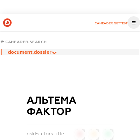
CAHEADER.GETTEST
CAHEADER.SEARCH
document.dossier
АЛЬТЕМА
ФАКТОР
riskFactors.title
0
0
0