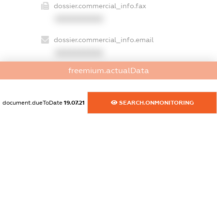
dossier.commercial_info.fax
XXXXXXXXXX
dossier.commercial_info.email
XXXXXXXXXX
freemium.actualData
dossier.commercial_info.website
XXXXXXXXXX
document.dueToDate
19.07.21
SEARCH.ONMONITORING
dossier.commercial_info.activity
XXXXXXXXXX
freemium.exampleText_1
freemium.exampleText_2
freemium.anonymousPerSearch2
FREEMIUM.DETAILS
FREEMIUM.REGISTER