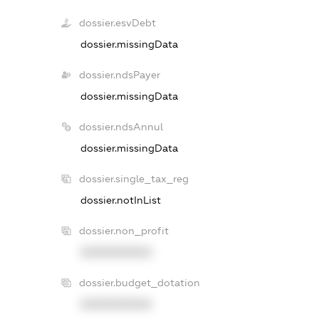
dossier.esvDebt
dossier.missingData
dossier.ndsPayer
dossier.missingData
dossier.ndsAnnul
dossier.missingData
dossier.single_tax_reg
dossier.notInList
dossier.non_profit
XXXXXXXXXX
dossier.budget_dotation
XXXXXXXXXX