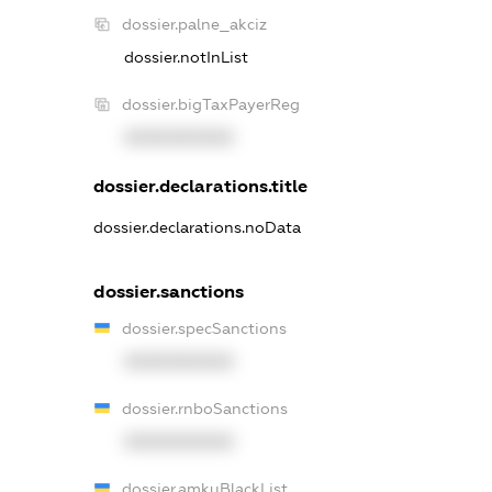
dossier.palne_akciz
dossier.notInList
dossier.bigTaxPayerReg
XXXXXXXXXX
dossier.declarations.title
dossier.declarations.noData
dossier.sanctions
dossier.specSanctions
XXXXXXXXXX
dossier.rnboSanctions
XXXXXXXXXX
dossier.amkuBlackList