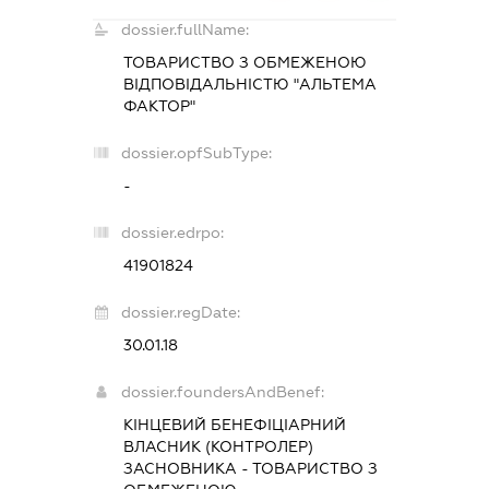
dossier.fullName:
ТОВАРИСТВО З ОБМЕЖЕНОЮ
ВІДПОВІДАЛЬНІСТЮ "АЛЬТЕМА
ФАКТОР"
dossier.opfSubType:
-
dossier.edrpo:
41901824
dossier.regDate:
30.01.18
dossier.foundersAndBenef:
КІНЦЕВИЙ БЕНЕФІЦІАРНИЙ
ВЛАСНИК (КОНТРОЛЕР)
ЗАСНОВНИКА - ТОВАРИСТВО З