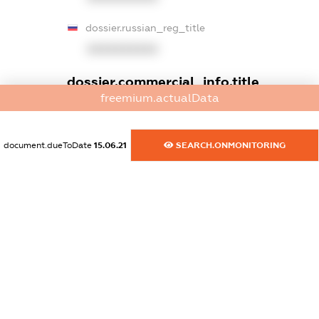
dossier.russian_reg_title
XXXXXXXXXX
dossier.commercial_info.title
freemium.actualData
dossier.commercial_info.postal_address
XXXXXXXXXX
document.dueToDate
15.06.21
SEARCH.ONMONITORING
dossier.commercial_info.phone
XXXXXXXXXX
dossier.commercial_info.fax
XXXXXXXXXX
dossier.commercial_info.email
XXXXXXXXXX
dossier.commercial_info.website