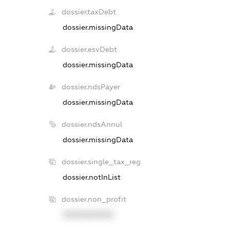
dossier.taxDebt
dossier.missingData
dossier.esvDebt
dossier.missingData
dossier.ndsPayer
dossier.missingData
dossier.ndsAnnul
dossier.missingData
dossier.single_tax_reg
dossier.notInList
dossier.non_profit
XXXXXXXXXX