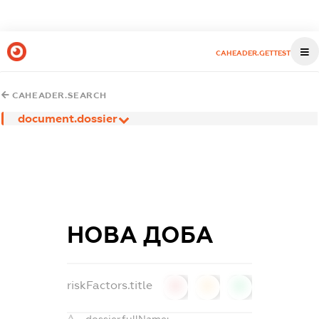
CAHEADER.GETTEST
CAHEADER.SEARCH
document.dossier
НОВА ДОБА
riskFactors.title
0
0
0