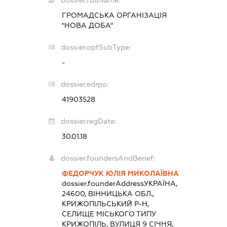
dossier.fullName:
ГРОМАДСЬКА ОРГАНІЗАЦІЯ
"НОВА ДОБА"
dossier.opfSubType:
-
dossier.edrpo:
41903528
dossier.regDate:
30.01.18
dossier.foundersAndBenef:
ФЕДОРЧУК ЮЛІЯ МИКОЛАЇВНА
dossier.founderAddress
УКРАЇНА,
24600, ВІННИЦЬКА ОБЛ.,
КРИЖОПІЛЬСЬКИЙ Р-Н,
СЕЛИЩЕ МІСЬКОГО ТИПУ
КРИЖОПІЛЬ, ВУЛИЦЯ 9 СІЧНЯ,