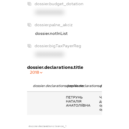
dossier.budget_dotation
XXXXXXXXXX
dossier.palne_akciz
dossier.notInList
dossier.bigTaxPayerReg
XXXXXXXXXX
dossier.declarations.title
2018
dossier.declarations.pepName
dossier.declarations.personName
dossier.declarati
ПЕТРУНЬ
Членство суб’єкт
НАТАЛІЯ
декларування в
АНАТОЛІЇВНА
організаціях та ї
органах
dossier.declarations.license_1