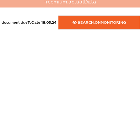
freemium.actualData
dossier.commercial_info.activity
XXXXXXXXXX
document.dueToDate
18.05.24
SEARCH.ONMONITORING
freemium.exampleText_1
freemium.exampleText_2
freemium.anonymousPerSearch2
FREEMIUM.DETAILS
FREEMIUM.REGISTER