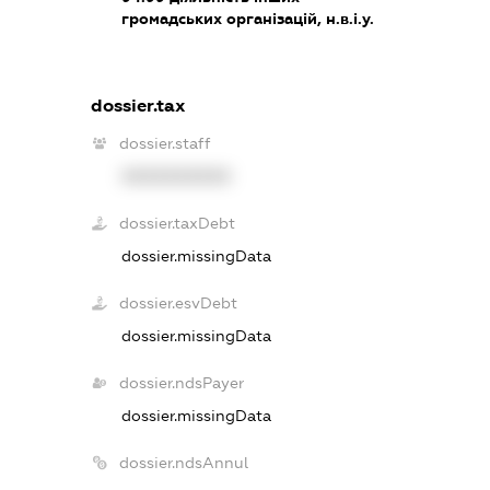
громадських організацій, н.в.і.у.
dossier.tax
dossier.staff
XXXXXXXXXX
dossier.taxDebt
dossier.missingData
dossier.esvDebt
dossier.missingData
dossier.ndsPayer
dossier.missingData
dossier.ndsAnnul