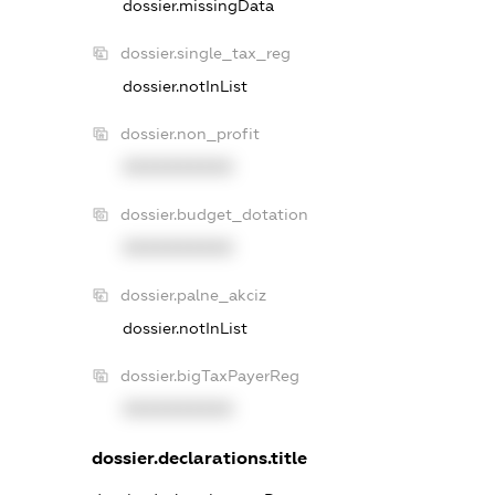
dossier.missingData
dossier.single_tax_reg
dossier.notInList
dossier.non_profit
XXXXXXXXXX
dossier.budget_dotation
XXXXXXXXXX
dossier.palne_akciz
dossier.notInList
dossier.bigTaxPayerReg
XXXXXXXXXX
dossier.declarations.title