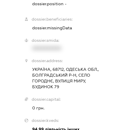
dossier.position -
dossier.beneficiaries:
dossier.missingData
dossier.smida:
XXXXXXXXXX
dossier.address:
УКРАЇНА, 68712, ОДЕСЬКА ОБЛ.,
БОЛГРАДСЬКИЙ Р-Н, СЕЛО
ГОРОДНЄ, ВУЛИЦЯ МИРУ,
БУДИНОК 79
dossier.capital:
0 грн.
dossier.kveds:
94.99
діяльність інших