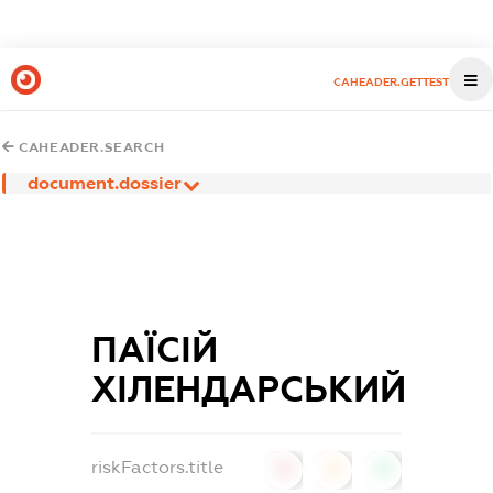
CAHEADER.GETTEST
CAHEADER.SEARCH
document.dossier
ПАЇСІЙ
ХІЛЕНДАРСЬКИЙ
riskFactors.title
0
0
0