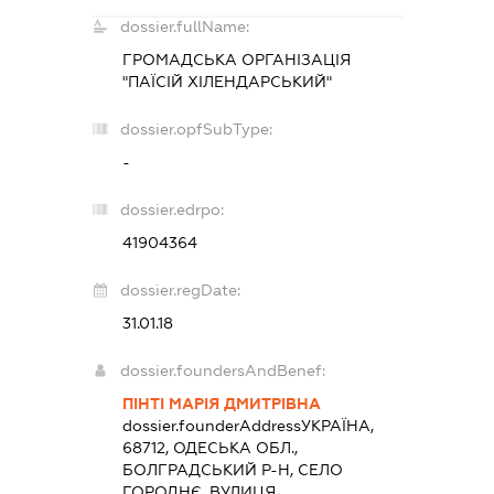
dossier.fullName:
ГРОМАДСЬКА ОРГАНІЗАЦІЯ
"ПАЇСІЙ ХІЛЕНДАРСЬКИЙ"
dossier.opfSubType:
-
dossier.edrpo:
41904364
dossier.regDate:
31.01.18
dossier.foundersAndBenef:
ПІНТІ МАРІЯ ДМИТРІВНА
dossier.founderAddress
УКРАЇНА,
68712, ОДЕСЬКА ОБЛ.,
БОЛГРАДСЬКИЙ Р-Н, СЕЛО
ГОРОДНЄ, ВУЛИЦЯ