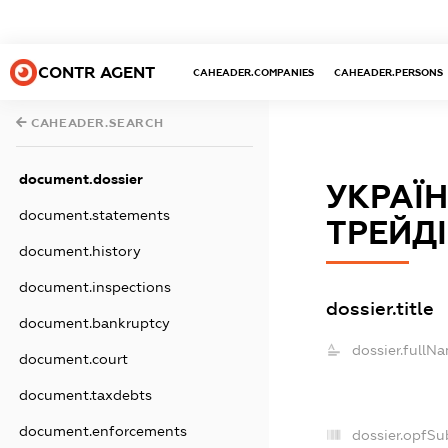
CONTR AGENT
CAHEADER.COMPANIES
CAHEADER.PERSONS
CAHEADER.SEARCH
document.dossier
УКРАЇ
document.statements
ТРЕЙД
document.history
document.inspections
dossier.title
document.bankruptcy
dossier.fullN
document.court
document.taxdebts
document.enforcements
dossier.opfSu