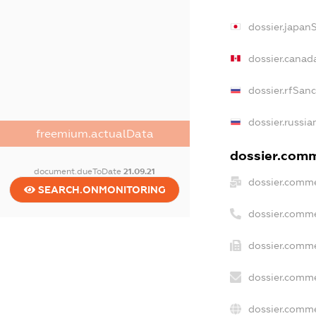
dossier.japan
dossier.canad
dossier.rfSan
dossier.russia
freemium.actualData
dossier.comme
document.dueToDate
21.09.21
dossier.comme
SEARCH.ONMONITORING
dossier.comme
dossier.comme
dossier.comme
dossier.comme