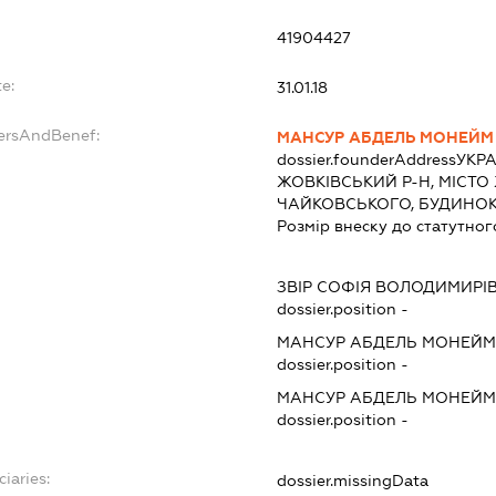
41904427
e:
31.01.18
dersAndBenef:
МАНСУР АБДЕЛЬ МОНЕЙМ 
dossier.founderAddress
УКРА
ЖОВКІВСЬКИЙ Р-Н, МІСТО
ЧАЙКОВСЬКОГО, БУДИНОК
Розмір внеску до статутног
ЗВІР СОФІЯ ВОЛОДИМИРІ
dossier.position -
МАНСУР АБДЕЛЬ МОНЕЙМ 
dossier.position -
МАНСУР АБДЕЛЬ МОНЕЙМ 
dossier.position -
ciaries:
dossier.missingData