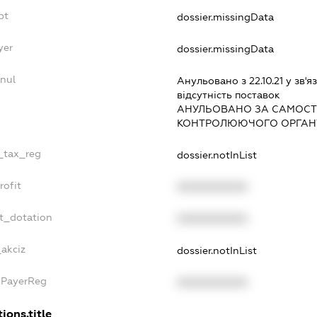
bt
dossier.missingData
yer
dossier.missingData
nnul
Анульовано з 22.10.21 у зв'яз
вiдсутнiсть поставок
АНУЛЬОВАНО ЗА САМОСТ
КОНТРОЛЮЮЧОГО ОРГАНУ
e_tax_reg
dossier.notInList
rofit
XXXXXXXXXX
et_dotation
XXXXXXXXXX
_akciz
dossier.notInList
axPayerReg
XXXXXXXXXX
ions.title