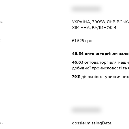
XXXXXXXXXX
s:
УКРАЇНА, 79058, ЛЬВІВСЬК
ХІМІЧНА, БУДИНОК 4
:
61 525 грн.
46.34
оптова торгівля нап
46.63
оптова торгівля маши
добувної промисловості та
79.11
діяльність туристичних
XXXXXXXXXX
bt
dossier.missingData