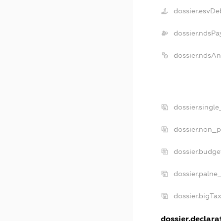
dossier.esvDe
dossier.ndsPa
dossier.ndsA
dossier.singl
dossier.non_p
dossier.budg
dossier.palne
dossier.bigT
dossier.declarat