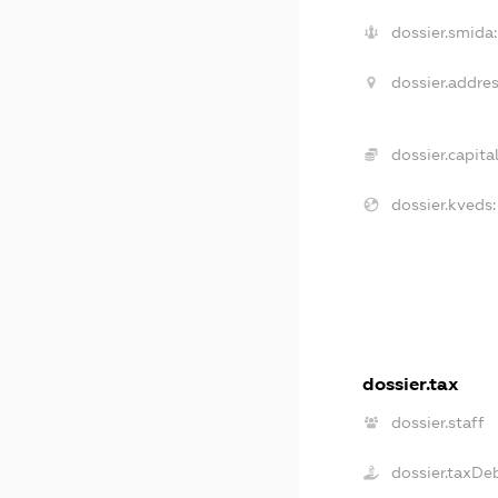
dossier.smida:
dossier.addres
dossier.capital
dossier.kveds:
dossier.tax
dossier.staff
dossier.taxDe