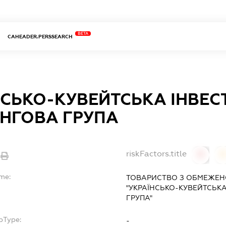
BETA
CAHEADER.PERSSEARCH
НСЬКО-КУВЕЙТСЬКА ІНВЕС
ІНГОВА ГРУПА
riskFactors.title
0
ame:
ТОВАРИСТВО З ОБМЕЖЕН
"УКРАЇНСЬКО-КУВЕЙТСЬКА
ГРУПА"
bType:
-