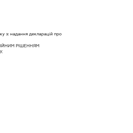
ку з:
надання декларацiй про
IЙНИМ РIШЕННЯМ
.