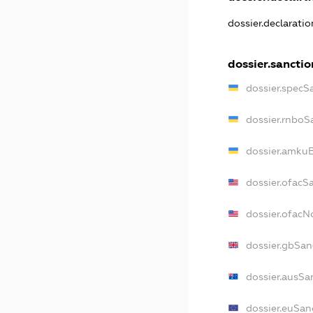
dossier.declarati
dossier.sanctio
dossier.specS
dossier.rnboS
dossier.amkuB
dossier.ofacS
dossier.ofac
dossier.gbSan
dossier.ausSa
dossier.euSan