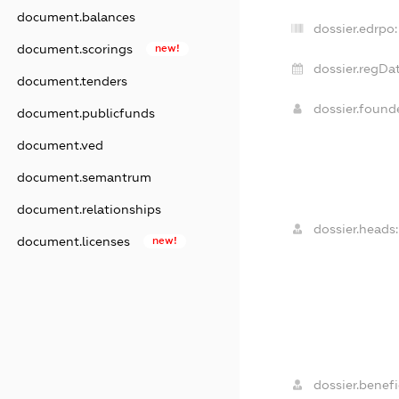
document.balances
dossier.edrpo:
document.scorings
new!
dossier.regDat
document.tenders
dossier.foun
document.publicfunds
document.ved
document.semantrum
document.relationships
dossier.heads:
document.licenses
new!
dossier.benefi