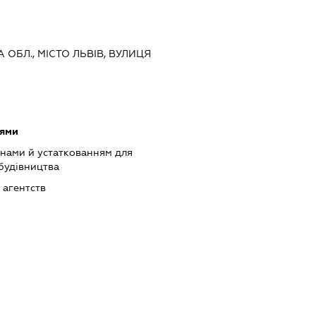
А ОБЛ., МІСТО ЛЬВІВ, ВУЛИЦЯ
оями
нами й устаткованням для
 будівництва
 агентств