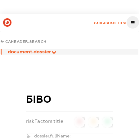
CAHEADER.GETTEST
CAHEADER.SEARCH
document.dossier
БІВО
riskFactors.title
0
0
0
dossier.fullName: