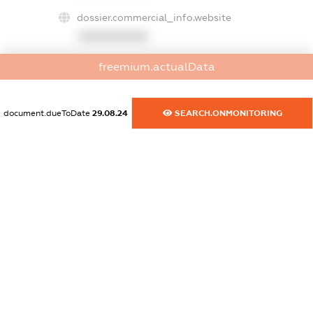
dossier.commercial_info.website
XXXXXXXXXX
freemium.actualData
dossier.commercial_info.activity
XXXXXXXXXX
document.dueToDate
29.08.24
SEARCH.ONMONITORING
freemium.exampleText_1
freemium.exampleText_2
freemium.anonymousPerSearch2
FREEMIUM.DETAILS
FREEMIUM.REGISTER