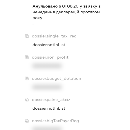
Анульовано з 01.08.20 у зв'язку з:
ненадання декларацiй протягом
року
.
dossier.single_tax_reg
dossier.notInList
dossier.non_profit
XXXXXXXXXX
dossier.budget_dotation
XXXXXXXXXX
dossier.palne_akciz
dossier.notInList
dossier.bigTaxPayerReg
XXXXXXXXXX