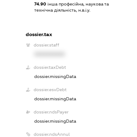
74.90
інша професійна, наукова та
технічна діяльність, н.в.і.у.
dossier.tax
dossier.staff
XXXXXXXXXX
dossier.taxDebt
dossier.missingData
dossier.esvDebt
dossier.missingData
dossier.ndsPayer
dossier.missingData
dossier.ndsAnnul